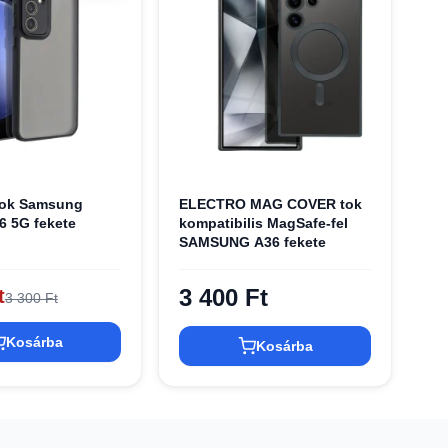
tok Samsung
ELECTRO MAG COVER tok
6 5G fekete
kompatibilis MagSafe-fel
SAMSUNG A36 fekete
3 400 Ft
t
3 300 Ft
Kosárba
Kosárba