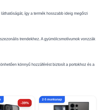
tok láthatóságát, így a termék hosszabb ideig megőrzi
 a szezonális trendekhez. A gyümölcsmotívumok vonzzák
nhetően könnyű hozzáférést biztosít a portokhoz és a
p
2-5 munkanap
-39%