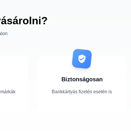
vásárolni?
alon
Biztonságosan
 márkák
Bankkártyás fizetés esetén is