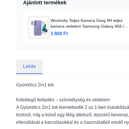
Ajánlott termékek
Wozinsky Teljes Kamera Üveg 9H teljes
kamera védelem Samsung Galaxy A56 /
A36 üvegfólia
1 800 Ft
Leírás
Gyümölcs 2in1 tok
Kétrétegű felépítés – színmélység és védelem
A Gyümölcs 2in1 tok kiemelkedik 2 az 1-ben kialakításáva
biztosít, míg a külső egy félig áttetsző, tejszerű bevon
ellenállását a karcolásokkal és a használatból eredő n