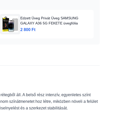
Edzett Üveg Privát Üveg SAMSUNG
GALAXY A36 5G FEKETE üvegfólia
2 800 Ft
tegből áll. A belső rész intenzív, egyenletes színt
finom színátmenetet hoz létre, miközben növeli a felület
elnyelést és a szerkezet stabilitását.