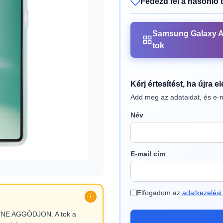
Fedezd fel a hasonló 
Samsung Galaxy 
tok
Kérj értesítést, ha újra e
Add meg az adataidat, és e-m
Név
E-mail cím
Elfogadom az
adatkezelési 
l, NE AGGÓDJON. A tok a