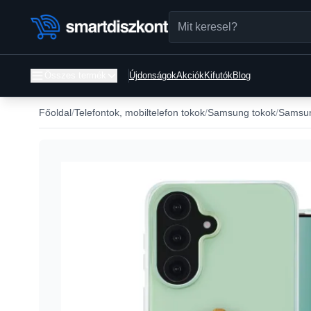
Összes termék
Újdonságok
Akciók
Kifutók
Blog
Főoldal
Telefontok, mobiltelefon tokok
Samsung tokok
Samsun