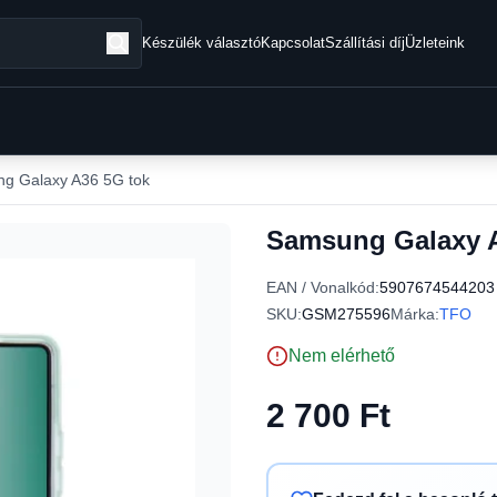
Készülék választó
Kapcsolat
Szállítási díj
Üzleteink
g Galaxy A36 5G tok
Samsung Galaxy A
EAN / Vonalkód:
5907674544203
SKU:
GSM275596
Márka:
TFO
Nem elérhető
2 700 Ft