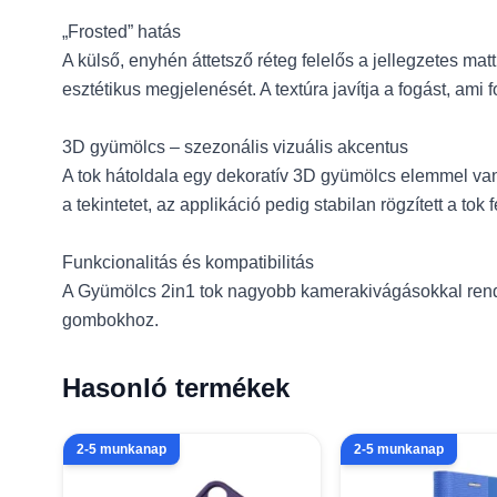
„Frosted” hatás
A külső, enyhén áttetsző réteg felelős a jellegzetes matt
esztétikus megjelenését. A textúra javítja a fogást, am
3D gyümölcs – szezonális vizuális akcentus
A tok hátoldala egy dekoratív 3D gyümölcs elemmel van
a tekintetet, az applikáció pedig stabilan rögzített a tok f
Funkcionalitás és kompatibilitás
A Gyümölcs 2in1 tok nagyobb kamerakivágásokkal rende
gombokhoz.
Hasonló termékek
2-5 munkanap
2-5 munkanap