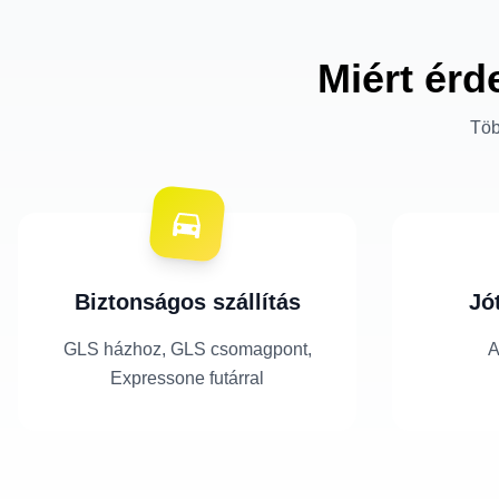
Miért érd
Töb
Biztonságos szállítás
Jó
GLS házhoz, GLS csomagpont,
A
Expressone futárral