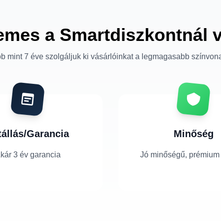
emes a Smartdiszkontnál 
b mint 7 éve szolgáljuk ki vásárlóinkat a legmagasabb színvon
tállás/Garancia
Minőség
kár 3 év garancia
Jó minőségű, prémium