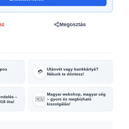
ez
Megosztás
apos
Utánvét vagy bankkártyá?
💳
Nálunk te döntesz!
Magyar webshop, magyar cég
rendelés –
🇭🇺
– gyors és megbízható
018 óta!
kiszolgálás!