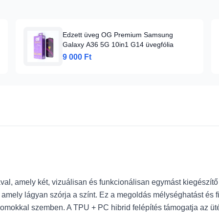
Edzett üveg OG Premium Samsung
Galaxy A36 5G 10in1 G14 üvegfólia
9 000 Ft
l, amely két, vizuálisan és funkcionálisan egymást kiegészítő ré
at, amely lágyan szórja a színt. Ez a megoldás mélységhatást és 
yomokkal szemben. A TPU + PC hibrid felépítés támogatja az ütés