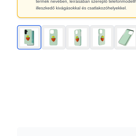
termék nevében, leírásában szereplő telefonmodell
illeszkedő kivágásokkal és csatlakozóhelyekkel.