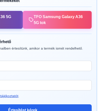
termékeket
A36 5G
TFO Samsung Galaxy A36
5G tok
lérhető
ailben értesítünk, amikor a termék ismét rendelhető.
tájékoztatót
.
Értesítést kérek