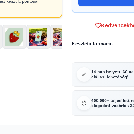
hez készült, pontosan
Kedvencekh
Készletinformáció
14 nap helyett, 30 n
✅
elállási lehetőség!
400.000+ teljesített 
📦
elégedett vásárlók 2