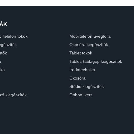
ÁK
iltelefon tokok
Mobiltelefon üvegfólia
egészítők
Okosóra kiegészítők
ítők
Tablet tokok
a
Tablet, táblagép kiegészítők
ika
Irodatechnika
Okosóra
Stúdió kiegészítők
ző kiegészítők
Otthon, kert