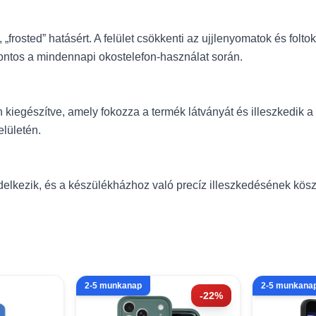
, „frosted” hatásért. A felület csökkenti az ujjlenyomatok és fol
i fontos a mindennapi okostelefon-használat során.
 kiegészítve, amely fokozza a termék látványát és illeszkedik
elületén.
lkezik, és a készülékházhoz való precíz illeszkedésének köszö
2-5 munkanap
2-5 munkana
-22%