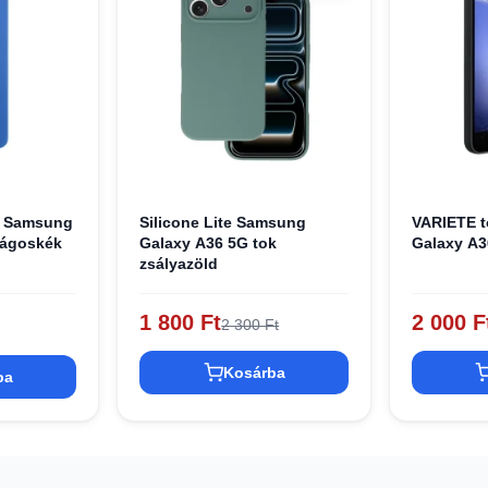
k Samsung
Silicone Lite Samsung
VARIETE 
lágoskék
Galaxy A36 5G tok
Galaxy A3
zsályazöld
1 800 Ft
2 000 F
2 300 Ft
Kosárba
ba