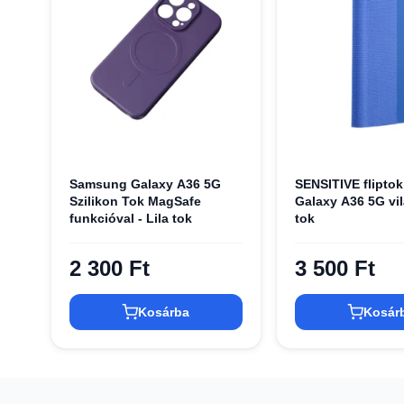
Samsung Galaxy A36 5G
SENSITIVE flipto
Szilikon Tok MagSafe
Galaxy A36 5G vi
funkcióval - Lila tok
tok
2 300 Ft
3 500 Ft
Kosárba
Kosár