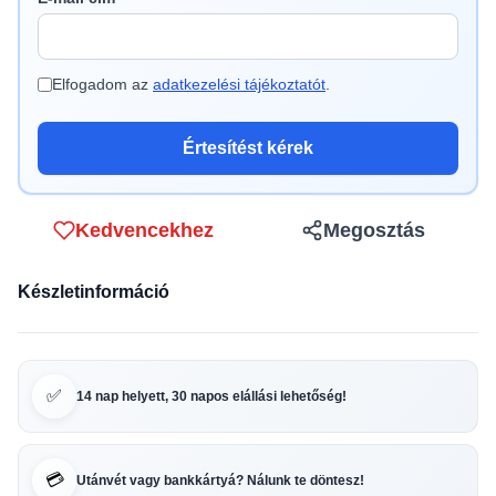
Elfogadom az
adatkezelési tájékoztatót
.
Értesítést kérek
Kedvencekhez
Megosztás
Készletinformáció
✅
14 nap helyett, 30 napos elállási lehetőség!
💳
Utánvét vagy bankkártyá? Nálunk te döntesz!