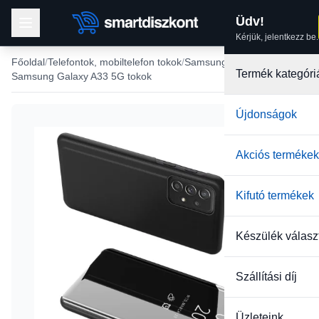
Üdv!
Kérjük, jelentkezz be.
Főoldal
Telefontok, mobiltelefon tokok
Samsung tokok
Termék kategóri
Samsung Galaxy A33 5G tokok
Újdonságok
Akciós termékek
Kifutó termékek
Készülék válasz
Szállítási díj
Üzleteink