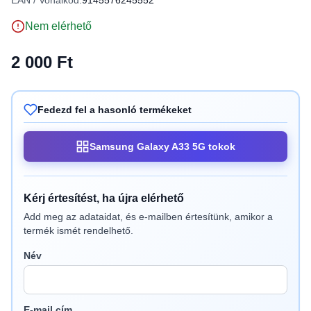
EAN / Vonalkód:
9145576245552
Nem elérhető
2 000 Ft
Fedezd fel a hasonló termékeket
Samsung Galaxy A33 5G tokok
Kérj értesítést, ha újra elérhető
Add meg az adataidat, és e-mailben értesítünk, amikor a
termék ismét rendelhető.
Név
E-mail cím