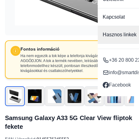
Kapcsolat
Hasznos linkek
Fontos információ
Ha nem egyezik a tok képe a telefonja kivágásaival, NE
+36 20 800 2
AGGÓDJON. A tok a termék nevében, leírásában szereplő
telefonmodellhez készült, pontosan illeszkedő
kivágásokkal és csatlakozóhelyekkel.
info@smartdi
Facebook
Samsung Galaxy A33 5G Clear View fliptok
fekete