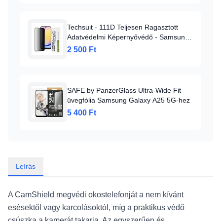
Techsuit - 111D Teljesen Ragasztott
Adatvédelmi Képernyővédő - Samsung
Galaxy A25 5G - Fekete üvegfólia
2 500 Ft
SAFE by PanzerGlass Ultra-Wide Fit
üvegfólia Samsung Galaxy A25 5G-hez
5 400 Ft
Leírás
A CamShield megvédi okostelefonját a nem kívánt
esésektől vagy karcolásoktól, míg a praktikus védő
csúszka a kamerát takarja. Az egyszerűen és