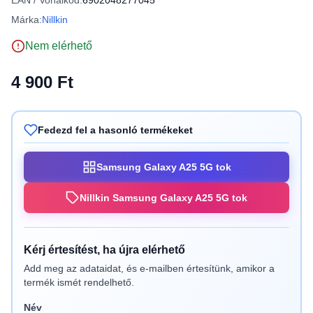
EAN / Vonalkód:
6902048277045
Márka:
Nillkin
Nem elérhető
4 900 Ft
Fedezd fel a hasonló termékeket
Samsung Galaxy A25 5G tok
Nillkin Samsung Galaxy A25 5G tok
Kérj értesítést, ha újra elérhető
Add meg az adataidat, és e-mailben értesítünk, amikor a
termék ismét rendelhető.
Név