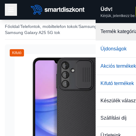
Üdv!
Kérjük, jelentkezz be.
Főoldal
Telefontok, mobiltelefon tokok
Samsung tokok
Termék kategóri
Samsung Galaxy A25 5G tok
Újdonságok
Kifutó
Akciós termékek
Kifutó termékek
Készülék válasz
Szállítási díj
Üzleteink