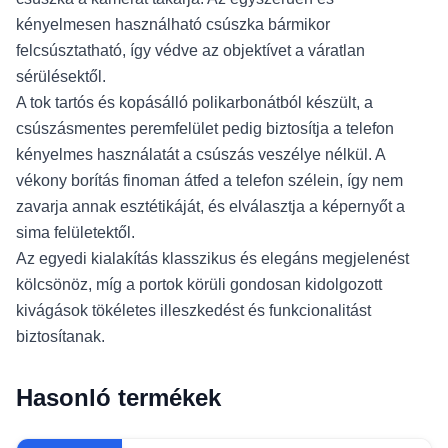
kényelmesen használható csúszka bármikor
felcsúsztatható, így védve az objektívet a váratlan
sérülésektől.
A tok tartós és kopásálló polikarbonátból készült, a
csúszásmentes peremfelület pedig biztosítja a telefon
kényelmes használatát a csúszás veszélye nélkül. A
vékony borítás finoman átfed a telefon szélein, így nem
zavarja annak esztétikáját, és elválasztja a képernyőt a
sima felületektől.
Az egyedi kialakítás klasszikus és elegáns megjelenést
kölcsönöz, míg a portok körüli gondosan kidolgozott
kivágások tökéletes illeszkedést és funkcionalitást
biztosítanak.
Hasonló termékek