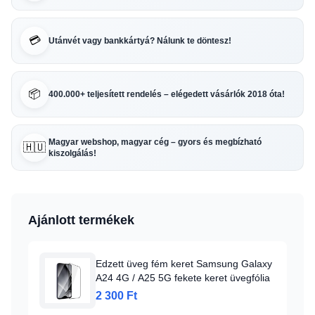
💳
Utánvét vagy bankkártyá? Nálunk te döntesz!
📦
400.000+ teljesített rendelés – elégedett vásárlók 2018 óta!
Magyar webshop, magyar cég – gyors és megbízható
🇭🇺
kiszolgálás!
Ajánlott termékek
Edzett üveg fém keret Samsung Galaxy
A24 4G / A25 5G fekete keret üvegfólia
2 300 Ft