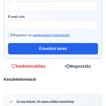
E-mail cím
Elfogadom az
adatkezelési tájékoztatót
.
Értesítést kérek
Kedvencekhez
Megosztás
Készletinformáció
✅
14 nap helyett, 30 napos elállási lehetőség!