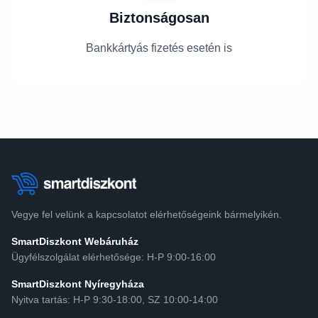
Biztonságosan
Bankkártyás fizetés esetén is
Vegye fel velünk a kapcsolatot elérhetőségeink bármelyikén.
SmartDiszkont Webáruház
Ügyfélszolgálat elérhetősége: H-P 9:00-16:00
SmartDiszkont Nyíregyháza
Nyitva tartás: H-P 9:30-18:00, SZ 10:00-14:00