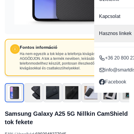
Kapcsolat
Hasznos linkek
Fontos információ
Ha nem egyezik a tok képe a telefonja kivágásaival, NE
+36 20 800 2
AGGÓDJON. A tok a termék nevében, leírásában szereplő
telefonmodellhez készült, pontosan illeszkedő
kivágásokkal és csatlakozóhelyekkel.
info@smartdi
Facebook
Samsung Galaxy A25 5G Nillkin CamShield
tok fekete