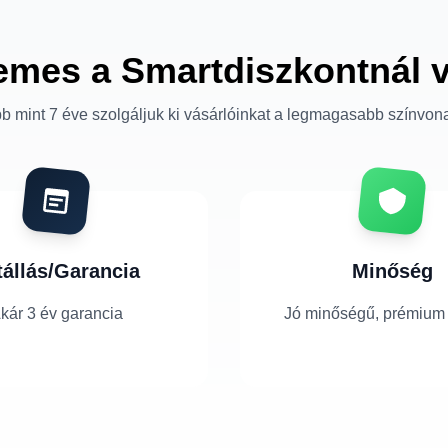
emes a Smartdiszkontnál 
b mint 7 éve szolgáljuk ki vásárlóinkat a legmagasabb színvon
tállás/Garancia
Minőség
kár 3 év garancia
Jó minőségű, prémium