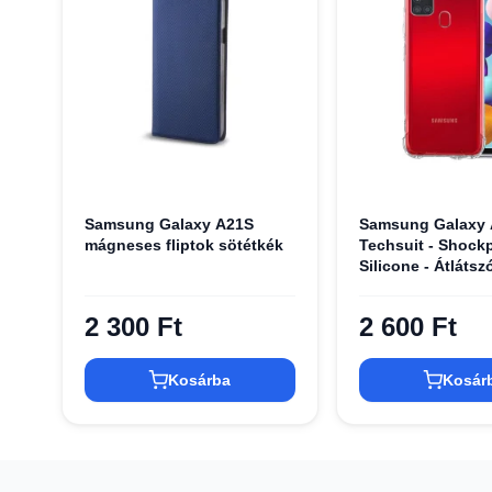
Samsung Galaxy A21S
Samsung Galaxy 
mágneses fliptok sötétkék
Techsuit - Shockp
Silicone - Átlátsz
2 300 Ft
2 600 Ft
Kosárba
Kosár