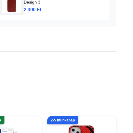
Design 3
2 300 Ft
p
2-5 munkanap