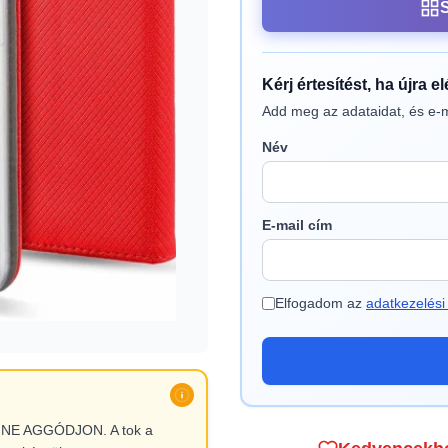
Kérj értesítést, ha újra e
Add meg az adataidat, és e-m
Név
E-mail cím
Elfogadom az
adatkezelési 
l, NE AGGÓDJON. A tok a