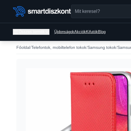
Összes termék
Újdonságok
Akciók
Kifutók
Blog
Főoldal
Telefontok, mobiltelefon tokok
Samsung tokok
Samsun