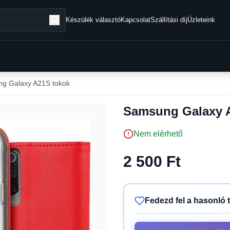
Készülék választó
Kapcsolat
Szállítási díj
Üzleteink
g Galaxy A21S tokok
Samsung Galaxy A
Nem elérhető
2 500 Ft
Fedezd fel a hasonló 