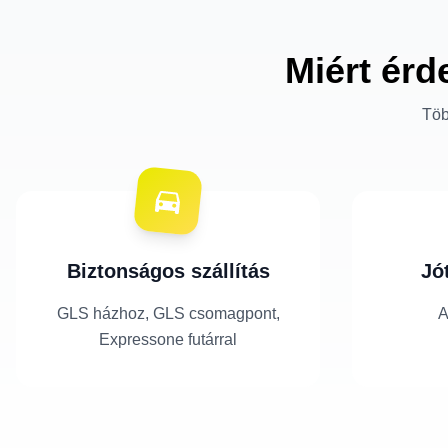
Miért érd
Töb
Biztonságos szállítás
Jó
GLS házhoz, GLS csomagpont,
A
Expressone futárral