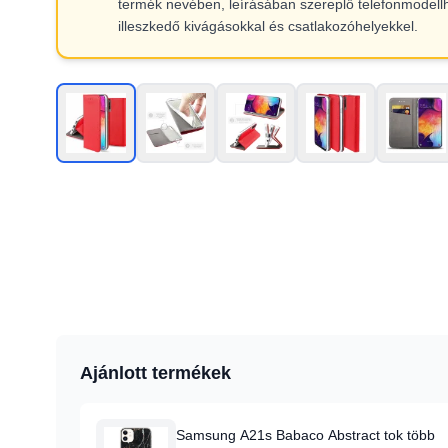
termék nevében, leírásában szereplő telefonmodell
illeszkedő kivágásokkal és csatlakozóhelyekkel.
Ajánlott termékek
Samsung A21s Babaco Abstract tok több