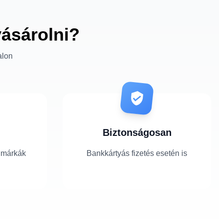
vásárolni?
alon
Biztonságosan
 márkák
Bankkártyás fizetés esetén is