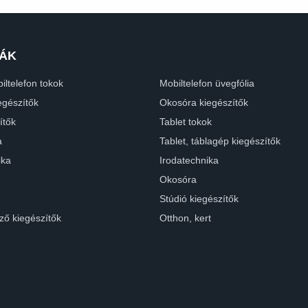
ÁK
iltelefon tokok
Mobiltelefon üvegfólia
egészítők
Okosóra kiegészítők
ítők
Tablet tokok
a
Tablet, táblagép kiegészítők
ika
Irodatechnika
Okosóra
Stúdió kiegészítők
ző kiegészítők
Otthon, kert