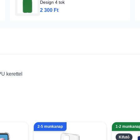
Design 4 tok
2 300 Ft
TPU kerettel
2-5 munkanap
1-2 munkana
Kifutó