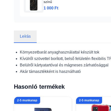
színű
1 000 Ft
Leírás
Környezetbarát anyaghasználattal készült tok
Kívülről szövettel borított, belső felületén flexibilis 
Belülről kártyatartóval és mágneses zárhatósággal
Akár támasztékként is használható
Hasonló termékek
2-5 munkanap
2-5 munkanap