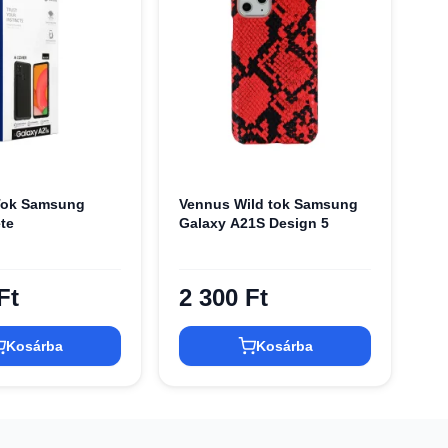
Tok Samsung
Vennus Wild tok Samsung
te
Galaxy A21S Design 5
Ft
2 300 Ft
Kosárba
Kosárba