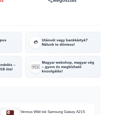
ez
Megosztás
apos
Utánvét vagy bankkártyá?
💳
Nálunk te döntesz!
Magyar webshop, magyar cég
rendelés –
🇭🇺
– gyors és megbízható
018 óta!
kiszolgálás!
Vennus Wild tok Samsung Galaxy A21S