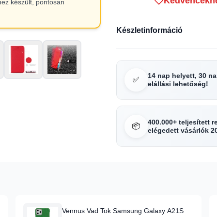
Kedvencekh
hez készült, pontosan
Készletinformáció
14 nap helyett, 30 n
✅
elállási lehetőség!
400.000+ teljesített 
📦
elégedett vásárlók 2
Vennus Vad Tok Samsung Galaxy A21S