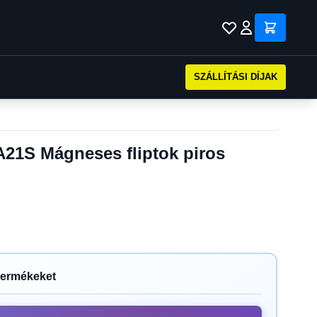
SZÁLLÍTÁSI DÍJAK
21S Mágneses fliptok piros
termékeket