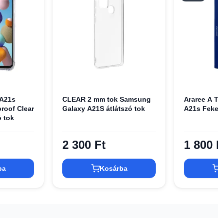
A21s
CLEAR 2 mm tok Samsung
Araree A 
roof Clear
Galaxy A21S átlátszó tok
A21s Feke
ó tok
2 300 Ft
1 800 
ba
Kosárba