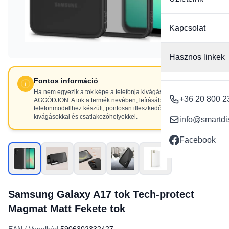
Kapcsolat
Hasznos linkek
Fontos információ
Ha nem egyezik a tok képe a telefonja kivágásaival, NE
+36 20 800 2
AGGÓDJON. A tok a termék nevében, leírásában szereplő
telefonmodellhez készült, pontosan illeszkedő
kivágásokkal és csatlakozóhelyekkel.
info@smartdi
Facebook
Samsung Galaxy A17 tok Tech-protect
Magmat Matt Fekete tok