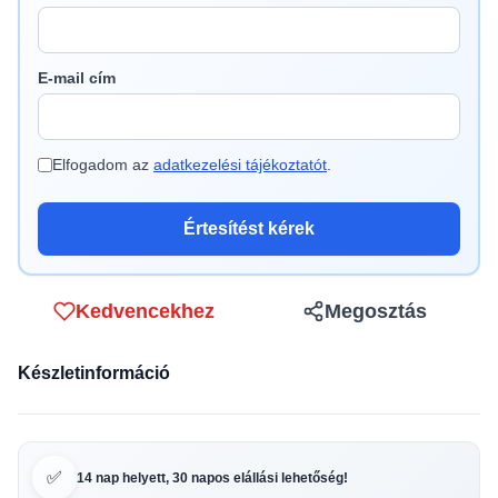
E-mail cím
Elfogadom az
adatkezelési tájékoztatót
.
Értesítést kérek
Kedvencekhez
Megosztás
Készletinformáció
✅
14 nap helyett, 30 napos elállási lehetőség!