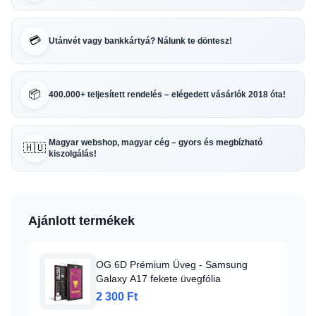
💳
Utánvét vagy bankkártyá? Nálunk te döntesz!
📦
400.000+ teljesített rendelés – elégedett vásárlók 2018 óta!
Magyar webshop, magyar cég – gyors és megbízható
🇭🇺
kiszolgálás!
Ajánlott termékek
OG 6D Prémium Üveg - Samsung
Galaxy A17 fekete üvegfólia
2 300 Ft