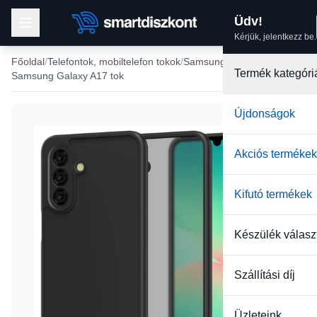
Üdv!
Kérjük, jelentkezz be.
Főoldal
Telefontok, mobiltelefon tokok
Samsung tokok
Termék kategóri
Samsung Galaxy A17 tok
Újdonságok
Akciós termékek
Kifutó termékek
Készülék válasz
Szállítási díj
Üzleteink