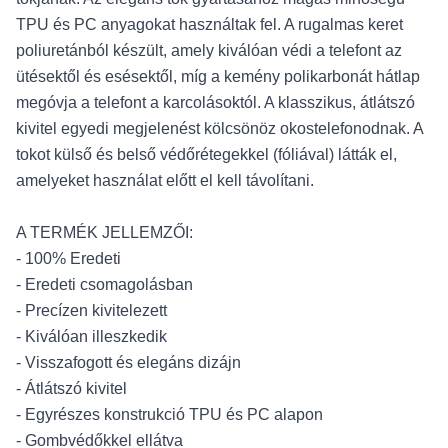
TPU és PC anyagokat használtak fel. A rugalmas keret
poliuretánból készült, amely kiválóan védi a telefont az
ütésektől és esésektől, míg a kemény polikarbonát hátlap
megóvja a telefont a karcolásoktól. A klasszikus, átlátszó
kivitel egyedi megjelenést kölcsönöz okostelefonodnak. A
tokot külső és belső védőrétegekkel (fóliával) látták el,
amelyeket használat előtt el kell távolítani.
A TERMÉK JELLEMZŐI:
- 100% Eredeti
- Eredeti csomagolásban
- Precízen kivitelezett
- Kiválóan illeszkedik
- Visszafogott és elegáns dizájn
- Átlátszó kivitel
- Egyrészes konstrukció TPU és PC alapon
- Gombvédőkkel ellátva