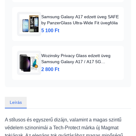
Samsung Galaxy A17 edzett üveg SAFE
by PanzerGlass Ultra-Wide Fit üvegfólia
5 100 Ft
Wozinsky Privacy Glass edzett üveg
Samsung Galaxy A17 / A17 5G
készülékhez, 2 darabos készlet,
2 800 Ft
üvegfólia
Leírás
A stílusos és egyszerű dizájn, valamint a magas szintű
védelem szinonimái a Tech-Protect márka új Magmat
tokjának. Az elegáns tok gyártásához magas minőségű