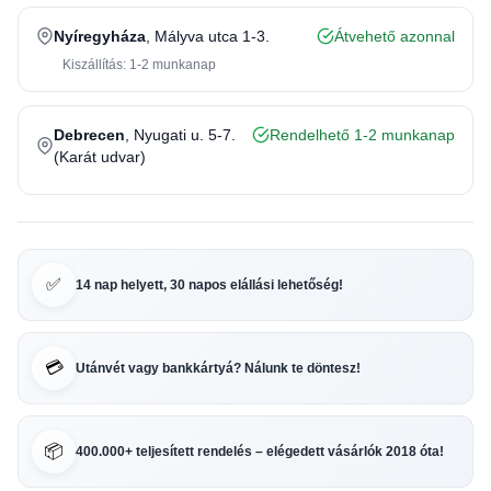
Nyíregyháza
, Mályva utca 1-3.
Átvehető azonnal
Kiszállítás: 1-2 munkanap
Debrecen
, Nyugati u. 5-7.
Rendelhető 1-2 munkanap
(Karát udvar)
✅
14 nap helyett, 30 napos elállási lehetőség!
💳
Utánvét vagy bankkártyá? Nálunk te döntesz!
📦
400.000+ teljesített rendelés – elégedett vásárlók 2018 óta!