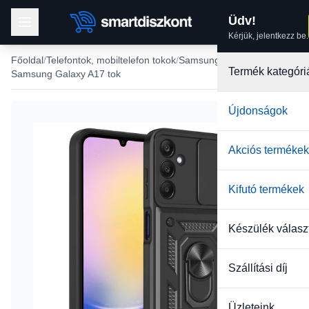
Üdv!
Kérjük, jelentkezz be.
Főoldal
Telefontok, mobiltelefon tokok
Samsung tokok
Termék kategóri
Samsung Galaxy A17 tok
Újdonságok
Akciós termékek
Kifutó termékek
Készülék válasz
Szállítási díj
Üzleteink