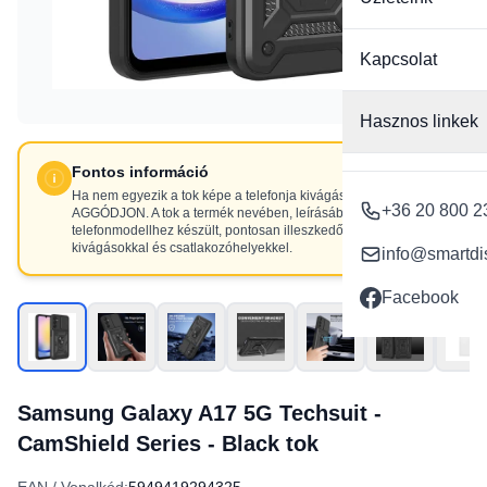
Kapcsolat
Hasznos linkek
Fontos információ
Ha nem egyezik a tok képe a telefonja kivágásaival, NE
+36 20 800 2
AGGÓDJON. A tok a termék nevében, leírásában szereplő
telefonmodellhez készült, pontosan illeszkedő
kivágásokkal és csatlakozóhelyekkel.
info@smartdi
Facebook
Samsung Galaxy A17 5G Techsuit -
CamShield Series - Black tok