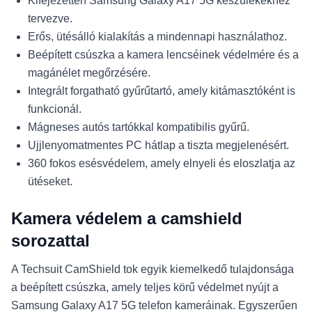
Kifejezetten Samsung Galaxy A17 5G készülékekhez
tervezve.
Erős, ütésálló kialakítás a mindennapi használathoz.
Beépített csúszka a kamera lencséinek védelmére és a
magánélet megőrzésére.
Integrált forgatható gyűrűtartó, amely kitámasztóként is
funkcionál.
Mágneses autós tartókkal kompatibilis gyűrű.
Ujjlenyomatmentes PC hátlap a tiszta megjelenésért.
360 fokos esésvédelem, amely elnyeli és eloszlatja az
ütéseket.
Kamera védelem a camshield
sorozattal
A Techsuit CamShield tok egyik kiemelkedő tulajdonsága
a beépített csúszka, amely teljes körű védelmet nyújt a
Samsung Galaxy A17 5G telefon kameráinak. Egyszerűen