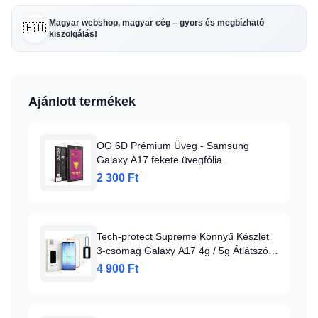
Magyar webshop, magyar cég – gyors és megbízható
🇭🇺
kiszolgálás!
Ajánlott termékek
OG 6D Prémium Üveg - Samsung
Galaxy A17 fekete üvegfólia
2 300 Ft
Tech-protect Supreme Könnyű Készlet
3-csomag Galaxy A17 4g / 5g Átlátszó
üvegfólia
4 900 Ft