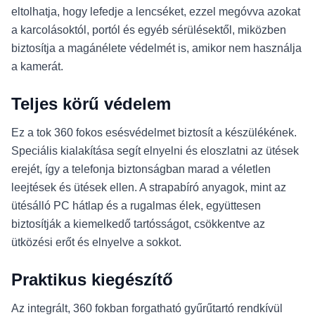
eltolhatja, hogy lefedje a lencséket, ezzel megóvva azokat
a karcolásoktól, portól és egyéb sérülésektől, miközben
biztosítja a magánélete védelmét is, amikor nem használja
a kamerát.
Teljes körű védelem
Ez a tok 360 fokos esésvédelmet biztosít a készülékének.
Speciális kialakítása segít elnyelni és eloszlatni az ütések
erejét, így a telefonja biztonságban marad a véletlen
leejtések és ütések ellen. A strapabíró anyagok, mint az
ütésálló PC hátlap és a rugalmas élek, együttesen
biztosítják a kiemelkedő tartósságot, csökkentve az
ütközési erőt és elnyelve a sokkot.
Praktikus kiegészítő
Az integrált, 360 fokban forgatható gyűrűtartó rendkívül