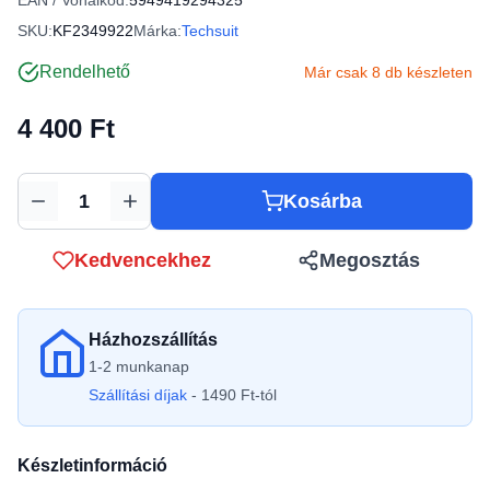
EAN / Vonalkód:
5949419294325
SKU:
KF2349922
Márka:
Techsuit
Rendelhető
Már csak 8 db készleten
4 400 Ft
Kosárba
Mennyiség
Kedvencekhez
Megosztás
Házhozszállítás
1-2 munkanap
Szállítási díjak
- 1490 Ft-tól
Készletinformáció