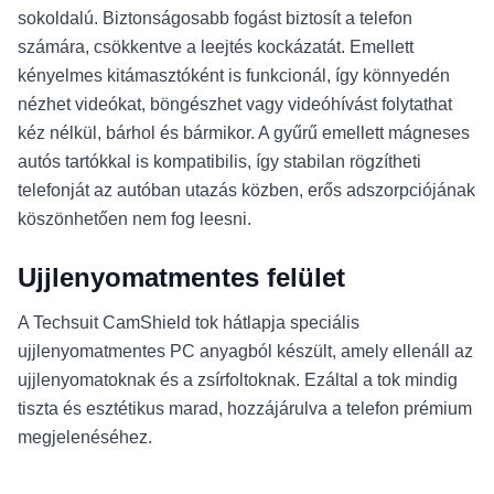
sokoldalú. Biztonságosabb fogást biztosít a telefon
számára, csökkentve a leejtés kockázatát. Emellett
kényelmes kitámasztóként is funkcionál, így könnyedén
nézhet videókat, böngészhet vagy videóhívást folytathat
kéz nélkül, bárhol és bármikor. A gyűrű emellett mágneses
autós tartókkal is kompatibilis, így stabilan rögzítheti
telefonját az autóban utazás közben, erős adszorpciójának
köszönhetően nem fog leesni.
Ujjlenyomatmentes felület
A Techsuit CamShield tok hátlapja speciális
ujjlenyomatmentes PC anyagból készült, amely ellenáll az
ujjlenyomatoknak és a zsírfoltoknak. Ezáltal a tok mindig
tiszta és esztétikus marad, hozzájárulva a telefon prémium
megjelenéséhez.