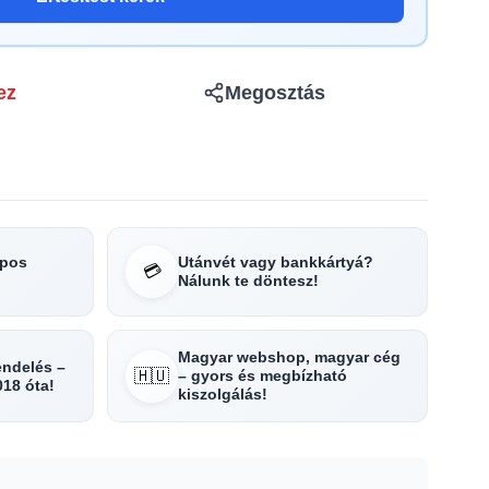
ez
Megosztás
apos
Utánvét vagy bankkártyá?
💳
Nálunk te döntesz!
Magyar webshop, magyar cég
rendelés –
🇭🇺
– gyors és megbízható
018 óta!
kiszolgálás!