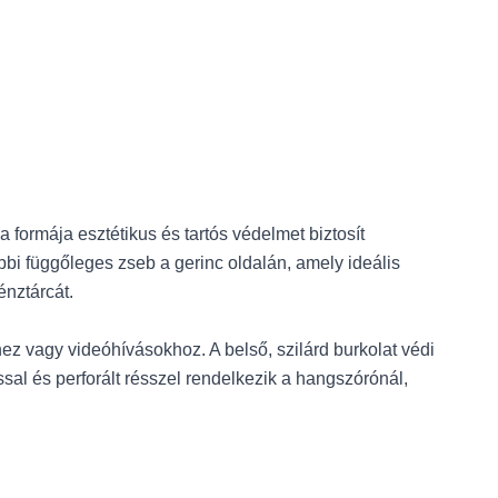
a formája esztétikus és tartós védelmet biztosít
bi függőleges zseb a gerinc oldalán, amely ideális
nztárcát.
hez vagy videóhívásokhoz. A belső, szilárd burkolat védi
al és perforált résszel rendelkezik a hangszórónál,