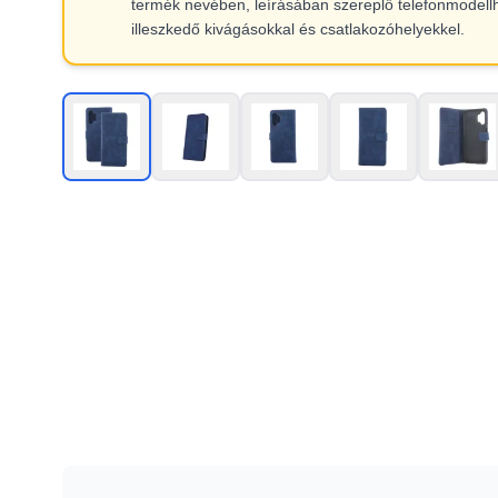
termék nevében, leírásában szereplő telefonmodell
illeszkedő kivágásokkal és csatlakozóhelyekkel.