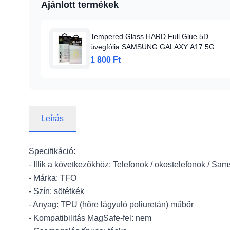
Ajánlott termékek
Tempered Glass HARD Full Glue 5D
üvegfólia SAMSUNG GALAXY A17 5G
FEKETE
1 800 Ft
Leírás
Specifikáció:
- Illik a következőkhöz: Telefonok / okostelefonok / S
- Márka: TFO
- Szín: sötétkék
- Anyag: TPU (hőre lágyuló poliuretán) műbőr
- Kompatibilitás MagSafe-fel: nem