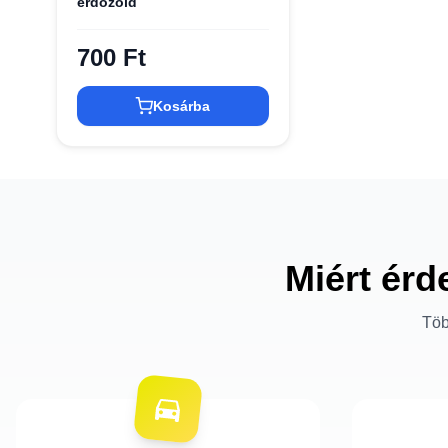
erdőzöld
700 Ft
Kosárba
Miért érd
Töb