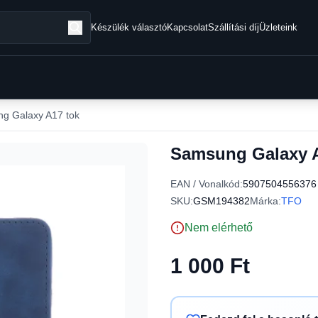
Készülék választó
Kapcsolat
Szállítási díj
Üzleteink
g Galaxy A17 tok
Samsung Galaxy A
EAN / Vonalkód:
5907504556376
SKU:
GSM194382
Márka:
TFO
Nem elérhető
1 000 Ft