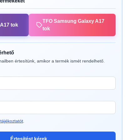
termékeket
TFO Samsung Galaxy A17
A17 tok
tok
lérhető
ailben értesítünk, amikor a termék ismét rendelhető.
tájékoztatót
.
Értesítést kérek