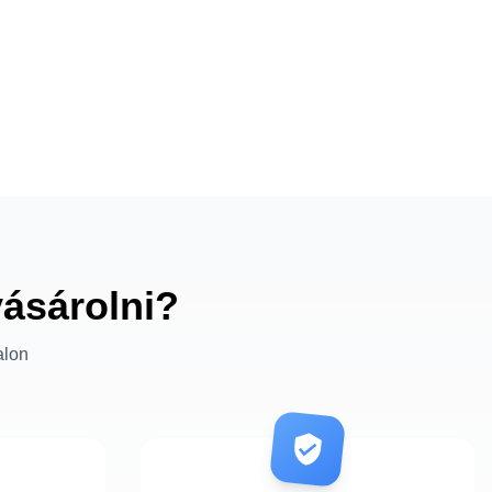
vásárolni?
alon