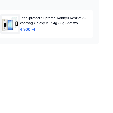
Tech-protect Supreme Könnyű Készlet 3-
csomag Galaxy A17 4g / 5g Átlátszó
üvegfólia
4 900 Ft