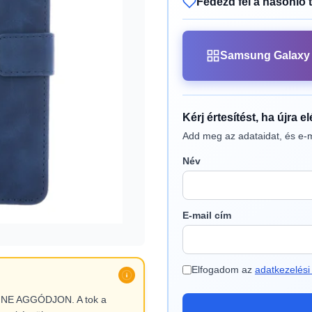
Fedezd fel a hasonló 
Samsung Galaxy 
Kérj értesítést, ha újra e
Add meg az adataidat, és e-m
Név
E-mail cím
Elfogadom az
adatkezelési 
l, NE AGGÓDJON. A tok a