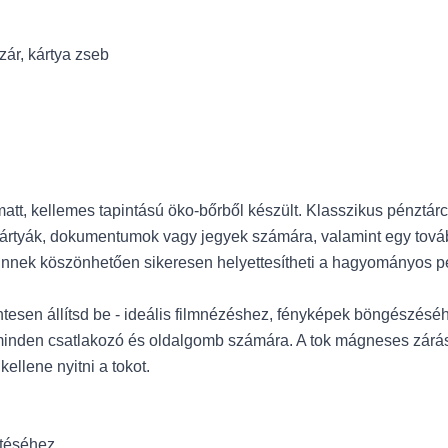
zár, kártya zseb
matt, kellemes tapintású öko-bőrből készült. Klasszikus pénztárc
 kártyák, dokumentumok vagy jegyek számára, valamint egy továb
nek köszönhetően sikeresen helyettesítheti a hagyományos pé
zintesen állítsd be - ideális filmnézéshez, fényképek böngészésé
minden csatlakozó és oldalgomb számára. A tok mágneses záráss
ellene nyitni a tokot.
ntéséhez