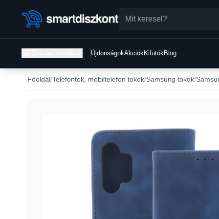
Összes termék
Újdonságok
Akciók
Kifutók
Blog
Főoldal
Telefontok, mobiltelefon tokok
Samsung tokok
Samsun