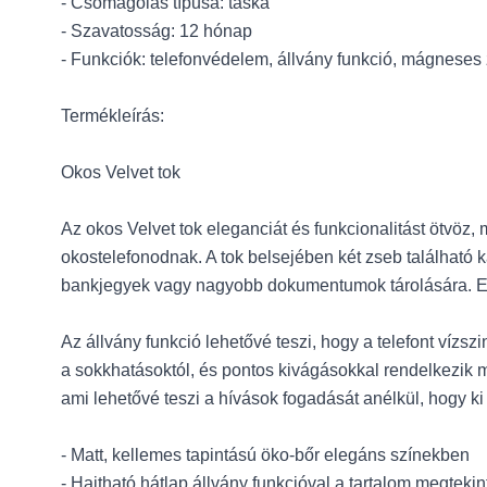
- Csomagolás típusa: táska
- Szavatosság: 12 hónap
- Funkciók: telefonvédelem, állvány funkció, mágneses 
Termékleírás:
Okos Velvet tok
Az okos Velvet tok eleganciát és funkcionalitást ötvöz, 
okostelefonodnak. A tok belsejében két zseb található
bankjegyek vagy nagyobb dokumentumok tárolására. En
Az állvány funkció lehetővé teszi, hogy a telefont vízs
a sokkhatásoktól, és pontos kivágásokkal rendelkezik 
ami lehetővé teszi a hívások fogadását anélkül, hogy ki k
- Matt, kellemes tapintású öko-bőr elegáns színekben
- Hajtható hátlap állvány funkcióval a tartalom megteki