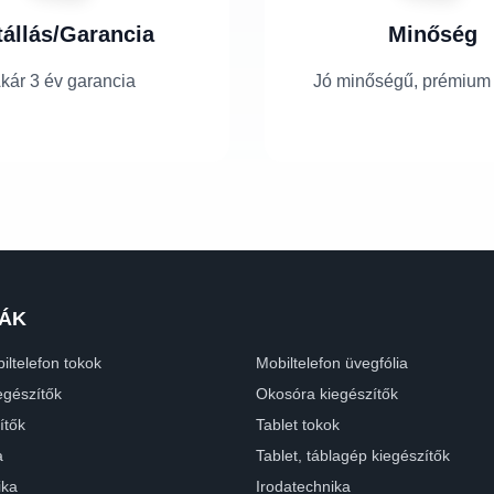
tállás/Garancia
Minőség
kár 3 év garancia
Jó minőségű, prémium
ÁK
iltelefon tokok
Mobiltelefon üvegfólia
egészítők
Okosóra kiegészítők
ítők
Tablet tokok
a
Tablet, táblagép kiegészítők
ika
Irodatechnika