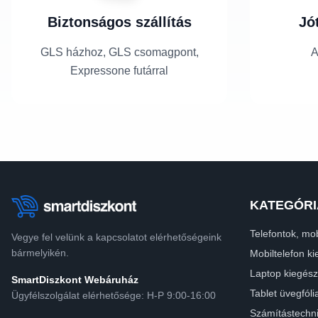
Biztonságos szállítás
Jó
GLS házhoz, GLS csomagpont,
A
Expressone futárral
KATEGÓRI
Telefontok, mob
Vegye fel velünk a kapcsolatot elérhetőségeink
bármelyikén.
Mobiltelefon ki
Laptop kiegész
SmartDiszkont Webáruház
Tablet üvegfóli
Ügyfélszolgálat elérhetősége: H-P 9:00-16:00
Számítástechn