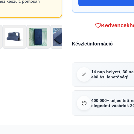
hez készült, pontosan
Kedvencekh
Készletinformáció
14 nap helyett, 30 n
✅
elállási lehetőség!
400.000+ teljesített 
📦
elégedett vásárlók 2