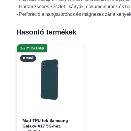
- Három zsebes készlet - kártyák, dokumentumok és b
- Perforáció a hangszóróhoz és mágneses zár a kény
Hasonló termékek
1-2 munkanap
Kifutó
Matt TPU tok Samsung
Galaxy A17 5G-hez,