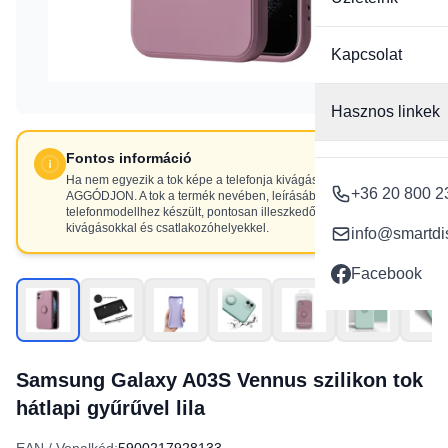
Kapcsolat
Hasznos linkek
Fontos információ
Ha nem egyezik a tok képe a telefonja kivágásaival, NE
+36 20 800 2
AGGÓDJON. A tok a termék nevében, leírásában szereplő
telefonmodellhez készült, pontosan illeszkedő
kivágásokkal és csatlakozóhelyekkel.
info@smartdi
Facebook
Samsung Galaxy A03S Vennus szilikon tok
hátlapi gyűrűvel lila