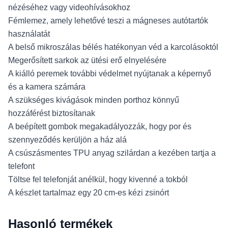
nézéséhez vagy videohívásokhoz
Fémlemez, amely lehetővé teszi a mágneses autótartók
használatát
A belső mikroszálas bélés hatékonyan véd a karcolásoktól
Megerősített sarkok az ütési erő elnyelésére
A kiálló peremek további védelmet nyújtanak a képernyő
és a kamera számára
A szükséges kivágások minden porthoz könnyű
hozzáférést biztosítanak
A beépített gombok megakadályozzák, hogy por és
szennyeződés kerüljön a ház alá
A csúszásmentes TPU anyag szilárdan a kezében tartja a
telefont
Töltse fel telefonját anélkül, hogy kivenné a tokból
A készlet tartalmaz egy 20 cm-es kézi zsinórt
Hasonló termékek