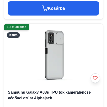
Kosárba
1-2 munkanap
Kifutó
Samsung Galaxy A03s TPU tok kameralencse
védővel ezüst Alphajack