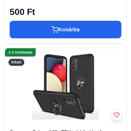
500 Ft
Kosárba
1-2 munkanap
Kifutó