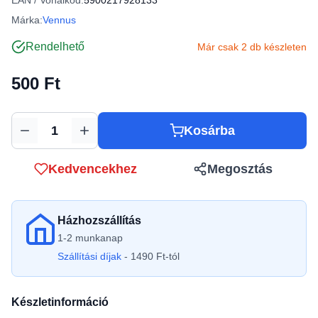
EAN / Vonalkód:
5900217928133
Márka:
Vennus
Rendelhető
Már csak 2 db készleten
500 Ft
Kosárba
Mennyiség
Kedvencekhez
Megosztás
Házhozszállítás
1-2 munkanap
Szállítási díjak
- 1490 Ft-tól
Készletinformáció