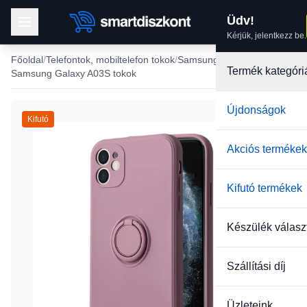
Üdv!
Kérjük, jelentkezz be.
Főoldal
Telefontok, mobiltelefon tokok
Samsung tokok
Termék kategóri
Samsung Galaxy A03S tokok
Újdonságok
Kifutó
Akciós termékek
Kifutó termékek
Készülék válasz
Szállítási díj
Üzleteink