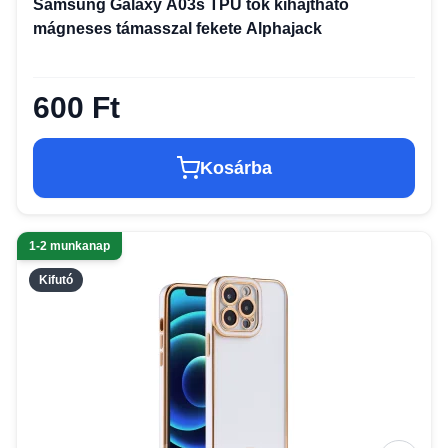
Samsung Galaxy A03s TPU tok kihajtható
mágneses támasszal fekete Alphajack
600 Ft
Kosárba
1-2 munkanap
Kifutó