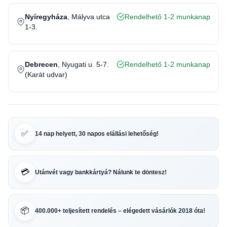
Nyíregyháza
, Mályva utca
Rendelhető 1-2 munkanap
1-3.
Debrecen
, Nyugati u. 5-7.
Rendelhető 1-2 munkanap
(Karát udvar)
✅
14 nap helyett, 30 napos elállási lehetőség!
💳
Utánvét vagy bankkártyá? Nálunk te döntesz!
📦
400.000+ teljesített rendelés – elégedett vásárlók 2018 óta!