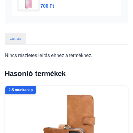
(ip-13-mini-tpu-lens-design-2)
700 Ft
Leírás
Nincs részletes leírás ehhez a termékhez.
Hasonló termékek
2-5 munkanap