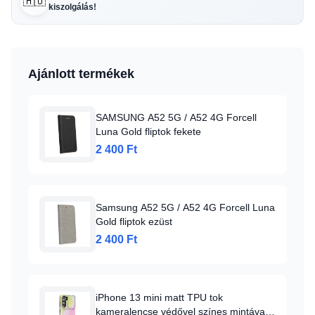
🇭🇺
kiszolgálás!
Ajánlott termékek
SAMSUNG A52 5G / A52 4G Forcell
Luna Gold fliptok fekete
2 400 Ft
Samsung A52 5G / A52 4G Forcell Luna
Gold fliptok ezüst
2 400 Ft
iPhone 13 mini matt TPU tok
kameralencse védővel színes mintával