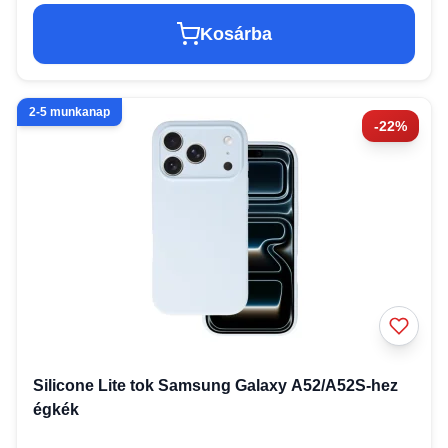
Kosárba
2-5 munkanap
-22%
Silicone Lite tok Samsung Galaxy A52/A52S-hez
égkék