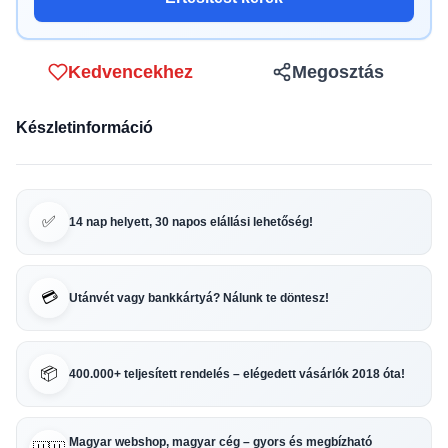
Kedvencekhez
Megosztás
Készletinformáció
✅
14 nap helyett, 30 napos elállási lehetőség!
💳
Utánvét vagy bankkártyá? Nálunk te döntesz!
📦
400.000+ teljesített rendelés – elégedett vásárlók 2018 óta!
Magyar webshop, magyar cég – gyors és megbízható