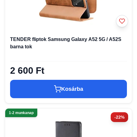
TENDER fliptok Samsung Galaxy A52 5G / A52S
barna tok
2 600 Ft
Kosárba
1-2 munkanap
-22%