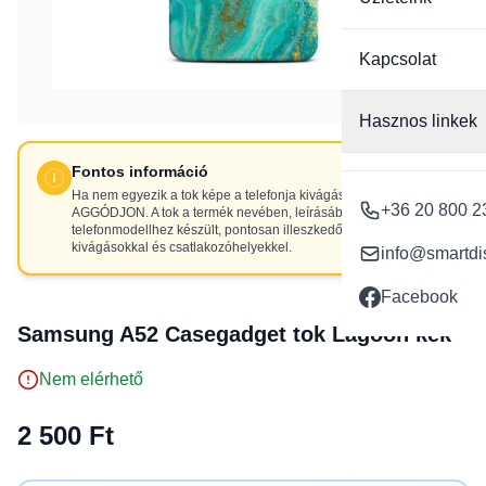
Kapcsolat
Hasznos linkek
Fontos információ
Ha nem egyezik a tok képe a telefonja kivágásaival, NE
+36 20 800 2
AGGÓDJON. A tok a termék nevében, leírásában szereplő
telefonmodellhez készült, pontosan illeszkedő
kivágásokkal és csatlakozóhelyekkel.
info@smartdi
Facebook
Samsung A52 Casegadget tok Lagoon kék
Nem elérhető
2 500 Ft