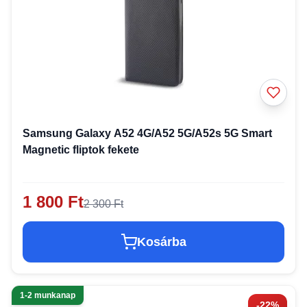
Samsung Galaxy A52 4G/A52 5G/A52s 5G Smart
Magnetic fliptok fekete
1 800 Ft
2 300 Ft
Kosárba
1-2 munkanap
-22%