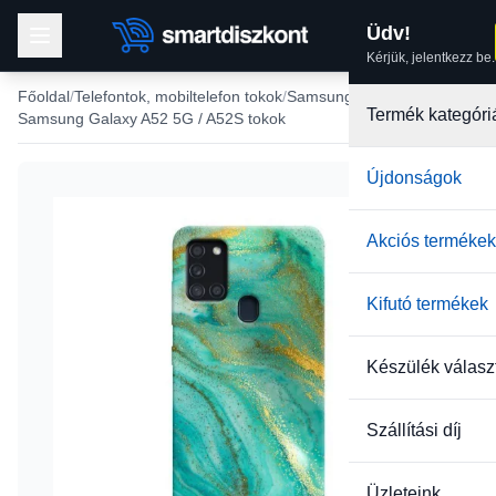
Üdv!
Kérjük, jelentkezz be.
Főoldal
Telefontok, mobiltelefon tokok
Samsung tokok
Termék kategóri
Samsung Galaxy A52 5G / A52S tokok
Újdonságok
Akciós termékek
Kifutó termékek
Készülék válasz
Szállítási díj
Üzleteink