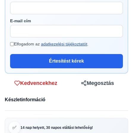
E-mail cím
Elfogadom az
adatkezelési tájékoztatót
.
Értesítést kérek
Kedvencekhez
Megosztás
Készletinformáció
✅
14 nap helyett, 30 napos elállási lehetőség!