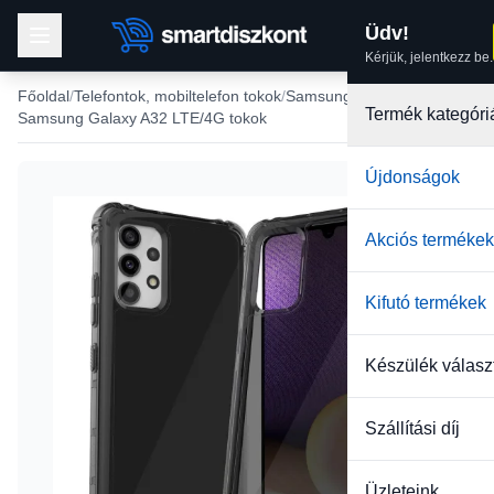
Üdv!
Kérjük, jelentkezz be.
Főoldal
Telefontok, mobiltelefon tokok
Samsung tokok
Termék kategóri
Samsung Galaxy A32 LTE/4G tokok
Újdonságok
Akciós termékek
Kifutó termékek
Készülék válasz
Szállítási díj
Üzleteink