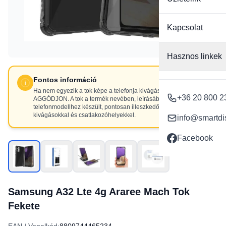
Kapcsolat
Hasznos linkek
Fontos információ
Ha nem egyezik a tok képe a telefonja kivágásaival, NE
+36 20 800 2
AGGÓDJON. A tok a termék nevében, leírásában szereplő
telefonmodellhez készült, pontosan illeszkedő
kivágásokkal és csatlakozóhelyekkel.
info@smartdi
Facebook
Samsung A32 Lte 4g Araree Mach Tok
Fekete