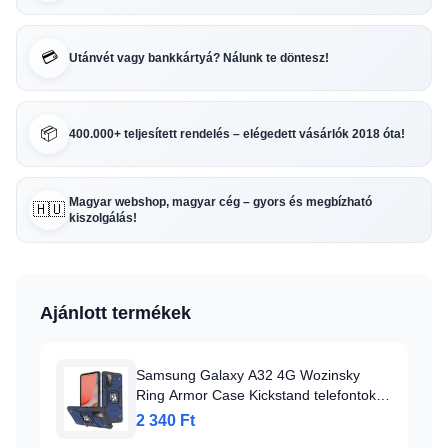
💳
Utánvét vagy bankkártyá? Nálunk te döntesz!
📦
400.000+ teljesített rendelés – elégedett vásárlók 2018 óta!
Magyar webshop, magyar cég – gyors és megbízható
🇭🇺
kiszolgálás!
Ajánlott termékek
Samsung Galaxy A32 4G Wozinsky
Ring Armor Case Kickstand telefontok
kék
2 340 Ft