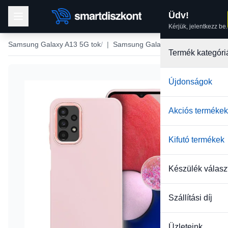
Üdv!
Kérjük, jelentkezz be.
Samsung Galaxy A13 5G tok
|
Samsung Galaxy A04S tokok
Termék kategóri
Újdonságok
Akciós termékek
Kifutó termékek
Készülék válasz
Szállítási díj
Üzleteink