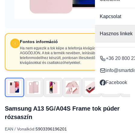
Kapcsolat
Hasznos linkek
Fontos információ
Ha nem egyezik a tok képe a telefonja kivágásaival, NE
AGGÓDJON. A tok a termék nevében, leírásában szereplő
telefonmodellhez készült, pontosan illeszkedő
+36 20 800 2
kivágásokkal és csatlakozóhelyekkel.
info@smartdi
Facebook
Samsung A13 5G/A04S Frame tok púder
rózsaszín
EAN / Vonalkód:
5903396196201