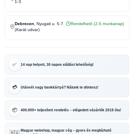
1-3.
Debrecen
, Nyugati u. 5-7.
Rendelhető (2-5 munkanap)
(Karát udvar)
✅
14 nap helyett, 30 napos elállási lehetőség!
💳
Utánvét vagy bankkártyá? Nálunk te döntesz!
📦
400.000+ teljesített rendelés – elégedett vásárlók 2018 óta!
Magyar webshop, magyar cég – gyors és megbízható
🇭🇺