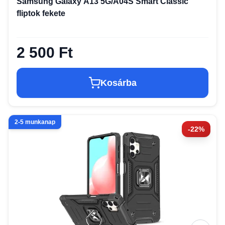
Samsung Galaxy A13 5G/A04S Smart Classic
fliptok fekete
2 500 Ft
Kosárba
2-5 munkanap
-22%