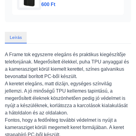
Függőlegesen nyíló
600 Ft
Leírás
A Frame tok egyszerre elegáns és praktikus kiegészítője
telefonjának.
Megerősített élekkel, puha
TPU
anyaggal és
a kamerasziget körül kiemelt kerettel, színes galvanikus
bevonattal borított PC-ből készült.
A keretet elegáns, matt dizájn, egységes színvilág
jellemzi. A jó minőségű
TPU
kellemes tapintású, a
megerősített éleknek köszönhetően pedig jó védelmet is
nyújt a készüléknek, korlátozza a karcolások kialakulását
a hátoldalon és az oldalakon.
Fontos, hogy a fedőréteg további védelmet is nyújt a
kamerasziget körüli megemelt keret formájában.
A keret
strapabíró PC-ből készült.