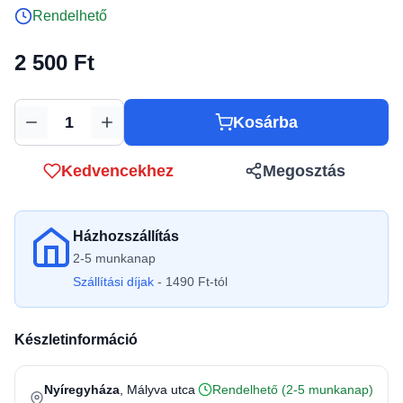
Rendelhető
2 500 Ft
Kosárba
Mennyiség
Kedvencekhez
Megosztás
Házhozszállítás
2-5 munkanap
Szállítási díjak
- 1490 Ft-tól
Készletinformáció
Nyíregyháza
, Mályva utca
Rendelhető (2-5 munkanap)