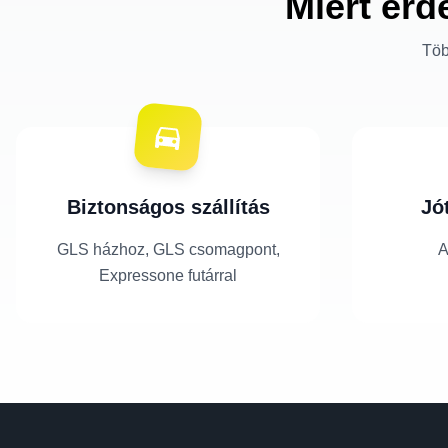
Miért érd
Töb
Biztonságos szállítás
Jó
GLS házhoz, GLS csomagpont,
A
Expressone futárral