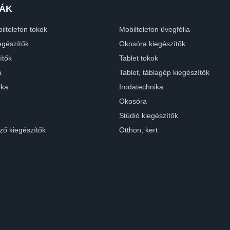
ÁK
iltelefon tokok
Mobiltelefon üvegfólia
egészítők
Okosóra kiegészítők
ítők
Tablet tokok
a
Tablet, táblagép kiegészítők
ika
Irodatechnika
Okosóra
Stúdió kiegészítők
ző kiegészítők
Otthon, kert