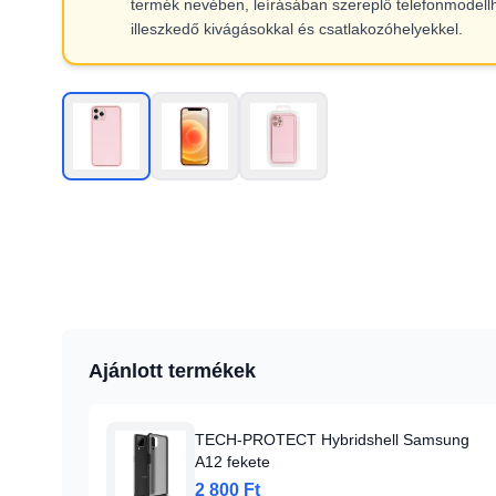
termék nevében, leírásában szereplő telefonmodell
illeszkedő kivágásokkal és csatlakozóhelyekkel.
Ajánlott termékek
TECH-PROTECT Hybridshell Samsung
A12 fekete
2 800 Ft