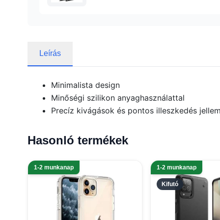
Leírás
Minimalista design
Minőségi szilikon anyaghasználattal
Precíz kivágások és pontos illeszkedés jellem
Hasonló termékek
1-2 munkanap
1-2 munkanap
Kifutó