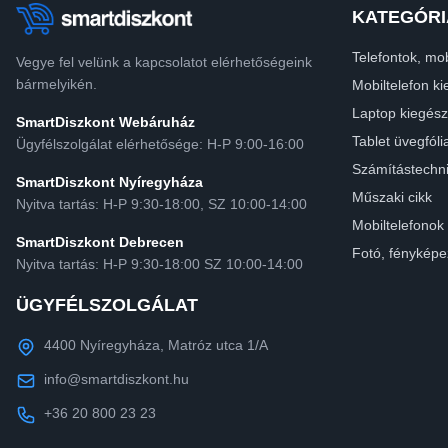
KATEGÓRI
Telefontok, mob
Vegye fel velünk a kapcsolatot elérhetőségeink
bármelyikén.
Mobiltelefon ki
Laptop kiegész
SmartDiszkont Webáruház
Tablet üvegfóli
Ügyfélszolgálat elérhetősége: H-P 9:00-16:00
Számítástechn
SmartDiszkont Nyíregyháza
Műszaki cikk
Nyitva tartás: H-P 9:30-18:00, SZ 10:00-14:00
Mobiltelefonok
SmartDiszkont Debrecen
Fotó, fényképe
Nyitva tartás: H-P 9:30-18:00 SZ 10:00-14:00
ÜGYFÉLSZOLGÁLAT
4400 Nyíregyháza, Matróz utca 1/A
info@smartdiszkont.hu
+36 20 800 23 23