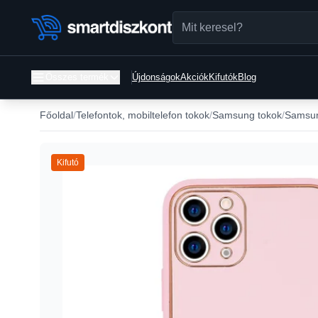
Összes termék
Újdonságok
Akciók
Kifutók
Blog
Főoldal
Telefontok, mobiltelefon tokok
Samsung tokok
Samsun
Kifutó