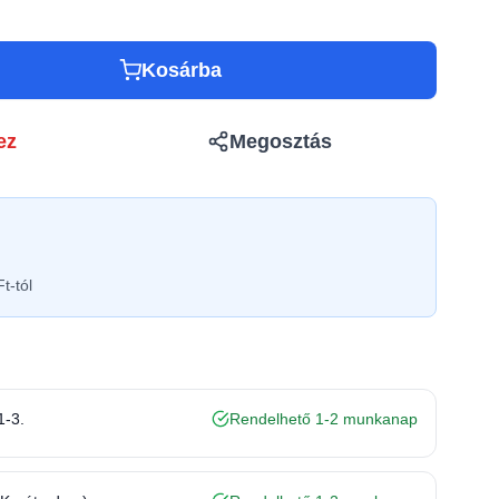
Kosárba
ez
Megosztás
t-tól
1-3.
Rendelhető 1-2 munkanap