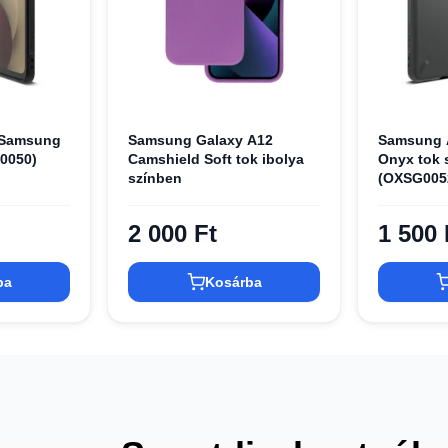
 Samsung
Samsung Galaxy A12
Samsung 
0050)
Camshield Soft tok ibolya
Onyx tok 
színben
(OXSG005
2 000 Ft
1 500 
ba
Kosárba