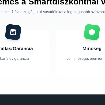
emes a Smartdiszkontnál 
b mint 7 éve szolgáljuk ki vásárlóinkat a legmagasabb színvon
tállás/Garancia
Minőség
kár 3 év garancia
Jó minőségű, prémium