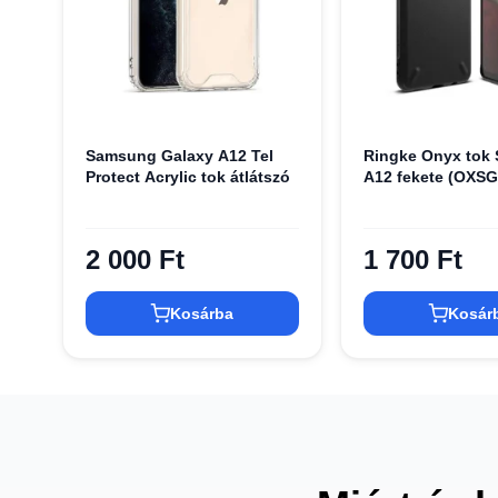
Samsung Galaxy A12 Tel
Ringke Onyx tok
Protect Acrylic tok átlátszó
A12 fekete (OXSG
2 000 Ft
1 700 Ft
Kosárba
Kosár