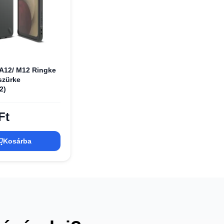
A12/ M12 Ringke
szürke
2)
Ft
Kosárba