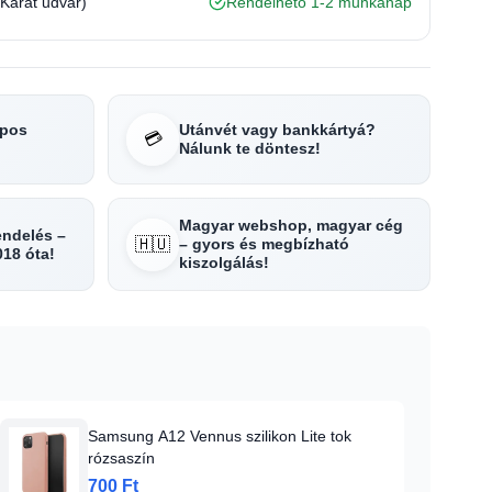
(Karát udvar)
Rendelhető 1-2 munkanap
apos
Utánvét vagy bankkártyá?
💳
Nálunk te döntesz!
Magyar webshop, magyar cég
rendelés –
🇭🇺
– gyors és megbízható
018 óta!
kiszolgálás!
Samsung A12 Vennus szilikon Lite tok
rózsaszín
700 Ft