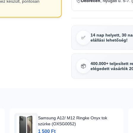
Debrecen
, Nyugati u. 5-7. 
hez készült, pontosan
14 nap helyett, 30 n
✅
elállási lehetőség!
400.000+ teljesített 
📦
elégedett vásárlók 2
Samsung A12/ M12 Ringke Onyx tok
szürke (OXSG0052)
1 500 Ft