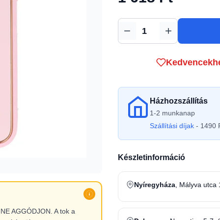
Mennyiség
Kedvencekh
Házhozszállítás
1-2 munkanap
Szállítási díjak
- 1490 F
Készletinformáció
Nyíregyháza
, Mályva utca 
l, NE AGGÓDJON. A tok a