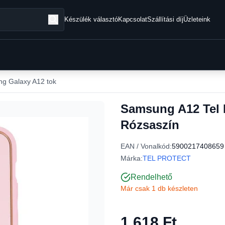
Készülék választó
Kapcsolat
Szállítási díj
Üzleteink
g Galaxy A12 tok
Samsung A12 Tel P
Rózsaszín
EAN / Vonalkód:
5900217408659
Márka:
TEL PROTECT
Rendelhető
Már csak 1 db készleten
1 618 Ft