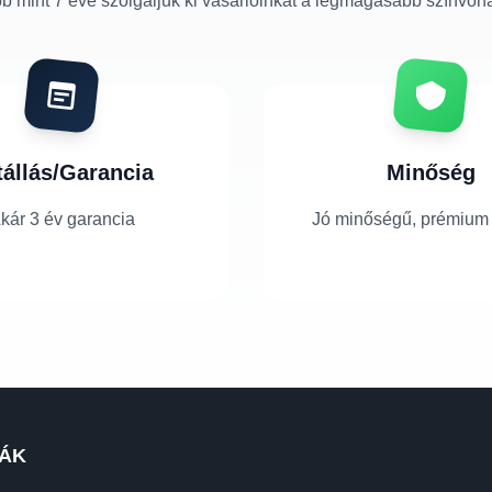
b mint 7 éve szolgáljuk ki vásárlóinkat a legmagasabb színvon
tállás/Garancia
Minőség
kár 3 év garancia
Jó minőségű, prémium
ÁK