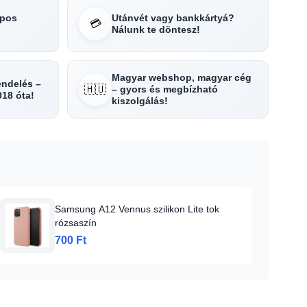
apos
Utánvét vagy bankkártyá?
💳
Nálunk te döntesz!
Magyar webshop, magyar cég
rendelés –
🇭🇺
– gyors és megbízható
018 óta!
kiszolgálás!
Samsung A12 Vennus szilikon Lite tok
rózsaszín
700 Ft