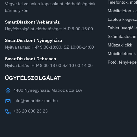
Telefontok, mob
Vegye fel velünk a kapcsolatot elérhetőségeink
bármelyikén.
Mobiltelefon ki
Laptop kiegész
SmartDiszkont Webáruház
Tablet üvegfóli
Ügyfélszolgálat elérhetősége: H-P 9:00-16:00
Számítástechn
SmartDiszkont Nyíregyháza
Műszaki cikk
Nyitva tartás: H-P 9:30-18:00, SZ 10:00-14:00
Mobiltelefonok
SmartDiszkont Debrecen
Fotó, fényképe
Nyitva tartás: H-P 9:30-18:00 SZ 10:00-14:00
ÜGYFÉLSZOLGÁLAT
4400 Nyíregyháza, Matróz utca 1/A
info@smartdiszkont.hu
+36 20 800 23 23