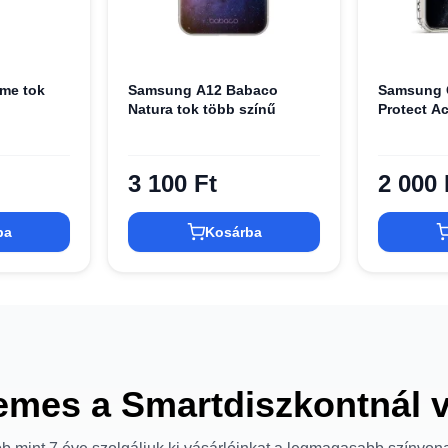
me tok
Samsung A12 Babaco
Samsung G
Natura tok több színű
Protect Ac
3 100 Ft
2 000 
ba
Kosárba
emes a Smartdiszkontnál 