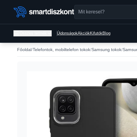
Összes termék
Újdonságok
Akciók
Kifutók
Blog
Főoldal
Telefontok, mobiltelefon tokok
Samsung tokok
Samsun