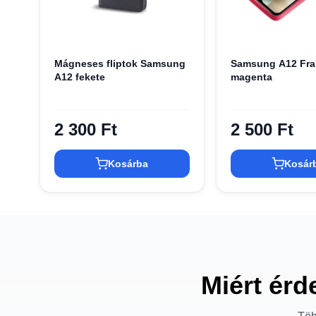
Mágneses fliptok Samsung
Samsung A12 Fra
A12 fekete
magenta
2 300 Ft
2 500 Ft
Kosárba
Kosár
Miért érd