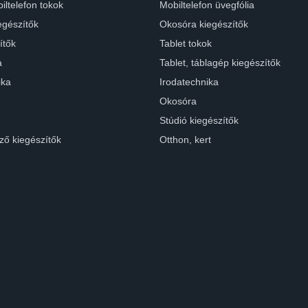
iltelefon tokok
Mobiltelefon üvegfólia
egészítők
Okosóra kiegészítők
ítők
Tablet tokok
a
Tablet, táblagép kiegészítők
ika
Irodatechnika
Okosóra
Stúdió kiegészítők
ző kiegészítők
Otthon, kert