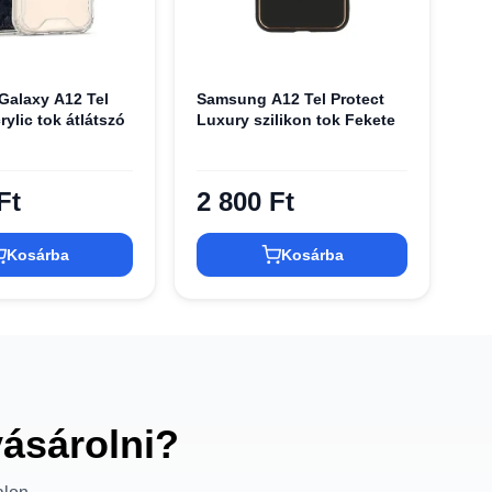
alaxy A12 Tel
Samsung A12 Tel Protect
rylic tok átlátszó
Luxury szilikon tok Fekete
Ft
2 800 Ft
Kosárba
Kosárba
vásárolni?