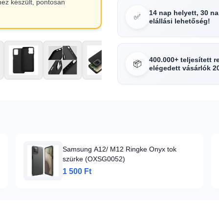
hez készült, pontosan
14 nap helyett, 30 n
✅
elállási lehetőség!
400.000+ teljesített 
📦
elégedett vásárlók 2
Samsung A12/ M12 Ringke Onyx tok
szürke (OXSG0052)
1 500 Ft