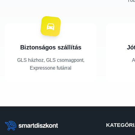
Töb
Biztonságos szállítás
Jó
GLS házhoz, GLS csomagpont,
A
Expressone futárral
KATEGÓRI