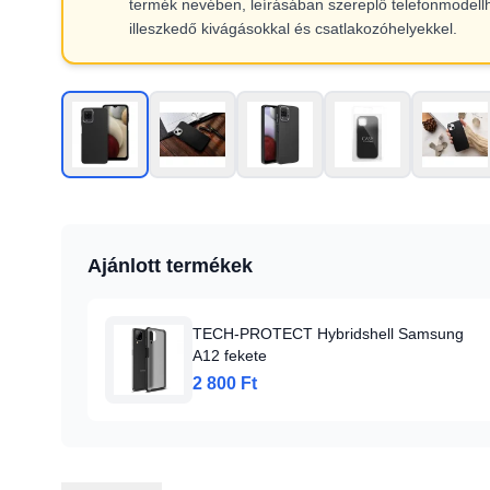
termék nevében, leírásában szereplő telefonmodell
illeszkedő kivágásokkal és csatlakozóhelyekkel.
Ajánlott termékek
TECH-PROTECT Hybridshell Samsung
A12 fekete
2 800 Ft