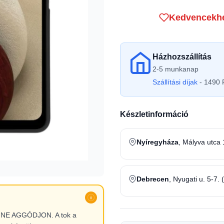
Kedvencekh
Házhozszállítás
2-5 munkanap
Szállítási díjak
- 1490 F
Készletinformáció
Nyíregyháza
, Mályva utca 
Debrecen
, Nyugati u. 5-7. 
l, NE AGGÓDJON. A tok a