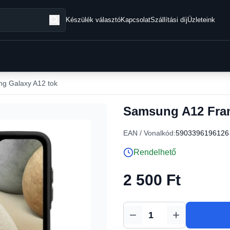
Készülék választó
Kapcsolat
Szállítási díj
Üzleteink
g Galaxy A12 tok
Samsung A12 Fram
EAN / Vonalkód:
5903396196126
Rendelhető
2 500 Ft
Mennyiség