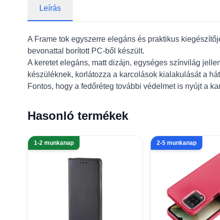
Leírás
A Frame tok egyszerre elegáns és praktikus kiegészítőj
bevonattal borított PC-ből készült.
A keretet elegáns, matt dizájn, egységes színvilág jell
készüléknek, korlátozza a karcolások kialakulását a há
Fontos, hogy a fedőréteg további védelmet is nyújt a k
Hasonló termékek
1-2 munkanap
2-5 munkanap