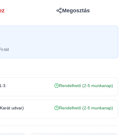
ez
Megosztás
t-tól
1-3.
Rendelhető (2-5 munkanap)
(Karát udvar)
Rendelhető (2-5 munkanap)