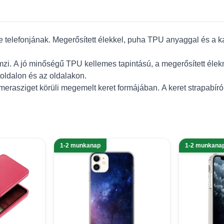
e telefonjának.
Megerősített élekkel, puha
TPU
anyaggal és a ka
emzi. A jó minőségű
TPU
kellemes tapintású, a megerősített élek
toldalon és az oldalakon.
amerasziget körüli megemelt keret formájában.
A keret strapabíró
1-2 munkanap
1-2 munkana