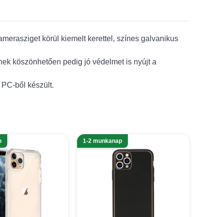
merasziget körül kiemelt kerettel, színes galvanikus
nek köszönhetően pedig jó védelmet is nyújt a
 PC-ből készült.
p
1-2 munkanap