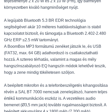
teljesítménye 2 x 20 W és 2 x 10 W (Pm), így bármilyen
környezetben kiváló hangminőséget nyújt.
A legújabb Bluetooth 5.3 BR EDR technológia
segítségével akár 10 méteres hatótávolságban is stabil
kapcsolatot biztosít, és támogatja a Bluetooth 2.402-2.480
GHz ERP ≤2.5 mW tartományt.
A BoomBox MP3 formátumú zenéket játszik le, és USB
(FAT32, max. 64 GB) adathordozó is csatlakoztatható
hozzá. A sztereo térhatás, valamint a magas és mély
hangszínszabályozó EQ hangszín módok lehetővé teszik,
hogy a zene mindig tökéletesen szóljon.
A beépített mikrofon és a telefonbeszélgetés kihangosítása
révén a SAL BT 7000 nemcsak zenelejátszó, hanem teljes
értékű kommunikációs eszköz is. A vezetékes audio
bemenet (Ø3,5 mm jack) további rugalmasságot biztosít. A
beépített akkumulátor 4 x 1800 mAh (7.200 mAh)