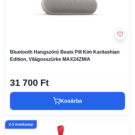
Bluetooth Hangszóró Beats Pill Kim Kardashian
Edition, Világosszürke MAX24ZM/A
31 700 Ft
Kosárba
2-5 munkanap