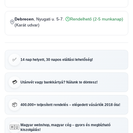
Debrecen
, Nyugati u. 5-7.
Rendelhető (2-5 munkanap)
(Karát udvar)
✅
14 nap helyett, 30 napos elállási lehetőség!
💳
Utánvét vagy bankkártyá? Nálunk te döntesz!
📦
400.000+ teljesített rendelés – elégedett vásárlók 2018 óta!
Magyar webshop, magyar cég – gyors és megbízható
🇭🇺
kiszolgálás!