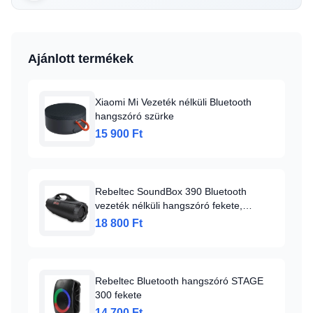
Ajánlott termékek
Xiaomi Mi Vezeték nélküli Bluetooth
hangszóró szürke
15 900 Ft
Rebeltec SoundBox 390 Bluetooth
vezeték nélküli hangszóró fekete,
beépített FM rádióval
18 800 Ft
Rebeltec Bluetooth hangszóró STAGE
300 fekete
14 700 Ft