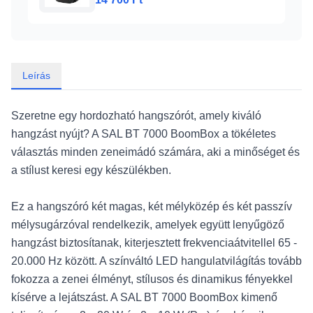
Leírás
Szeretne egy hordozható hangszórót, amely kiváló
hangzást nyújt? A SAL BT 7000 BoomBox a tökéletes
választás minden zeneimádó számára, aki a minőséget és
a stílust keresi egy készülékben.
Ez a hangszóró két magas, két mélyközép és két passzív
mélysugárzóval rendelkezik, amelyek együtt lenyűgöző
hangzást biztosítanak, kiterjesztett frekvenciaátvitellel 65 -
20.000 Hz között. A színváltó LED hangulatvilágítás tovább
fokozza a zenei élményt, stílusos és dinamikus fényekkel
kísérve a lejátszást. A SAL BT 7000 BoomBox kimenő