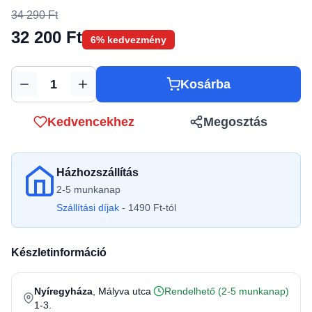
34 290 Ft
32 200 Ft
6% kedvezmény
Kosárba
Mennyiség
Kedvencekhez
Megosztás
Házhozszállítás
2-5 munkanap
Szállítási díjak
- 1490 Ft-tól
Készletinformáció
Nyíregyháza
, Mályva utca
Rendelhető (2-5 munkanap)
1-3.