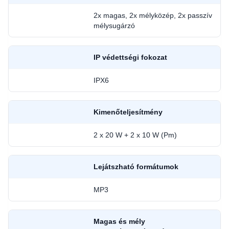
2x magas, 2x mélyközép, 2x passzív
mélysugárzó
IP védettségi fokozat
IPX6
Kimenőteljesítmény
2 x 20 W + 2 x 10 W (Pm)
Lejátszható formátumok
MP3
Magas és mély