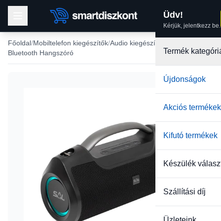
Üdv!
Kérjük, jelentkezz be.
Főoldal
Mobiltelefon kiegészítők
Audio kiegészítők
Termék kategóri
Bluetooth Hangszóró
Újdonságok
-6%
Akciós termékek
Kifutó termékek
Készülék válasz
Szállítási díj
Üzleteink