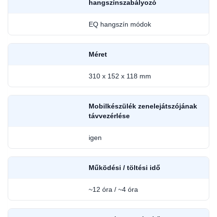
hangszínszabályozó
EQ hangszín módok
Méret
310 x 152 x 118 mm
Mobilkészülék zenelejátszójának
távvezérlése
igen
Működési / töltési idő
~12 óra / ~4 óra