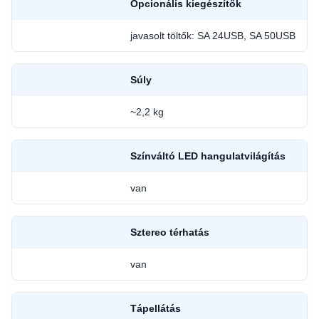
Opcionális kiegészítők
javasolt töltők: SA 24USB, SA 50USB
Súly
~2,2 kg
Színváltó LED hangulatvilágítás
van
Sztereo térhatás
van
Tápellátás