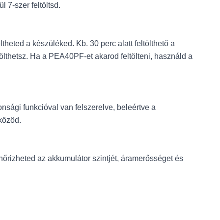
 7-szer feltöltsd.
eted a készüléked. Kb. 30 perc alatt feltölthető a
lthetsz. Ha a PEA40PF-et akarod feltölteni, használd a
ági funkcióval van felszerelve, beleértve a
zközöd.
nőrizheted az akkumulátor szintjét, áramerősséget és