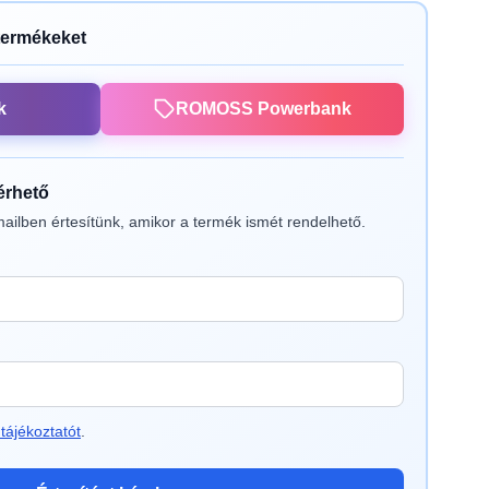
termékeket
k
ROMOSS Powerbank
lérhető
ailben értesítünk, amikor a termék ismét rendelhető.
tájékoztatót
.