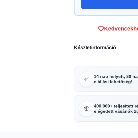
Kedvencekh
Készletinformáció
14 nap helyett, 30 n
✅
elállási lehetőség!
400.000+ teljesített 
📦
elégedett vásárlók 2