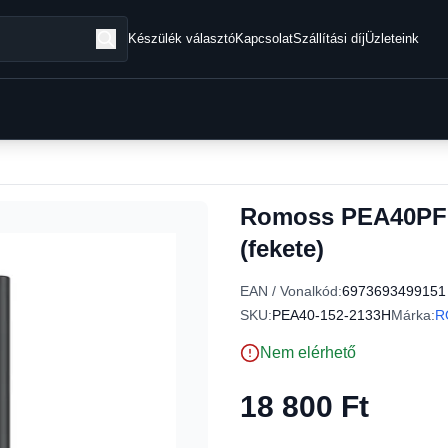
Készülék választó
Kapcsolat
Szállítási díj
Üzleteink
Romoss PEA40PF 
(fekete)
EAN / Vonalkód:
6973693499151
SKU:
PEA40-152-2133H
Márka:
R
Nem elérhető
18 800 Ft