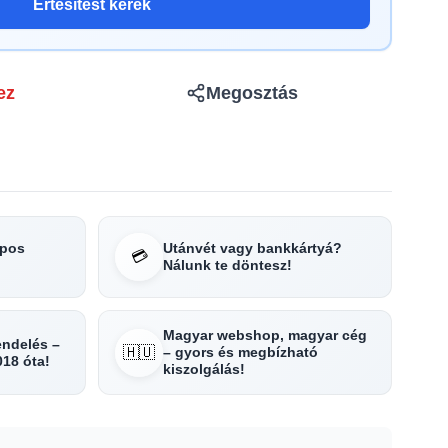
Értesítést kérek
ez
Megosztás
apos
Utánvét vagy bankkártyá?
💳
Nálunk te döntesz!
Magyar webshop, magyar cég
rendelés –
🇭🇺
– gyors és megbízható
018 óta!
kiszolgálás!