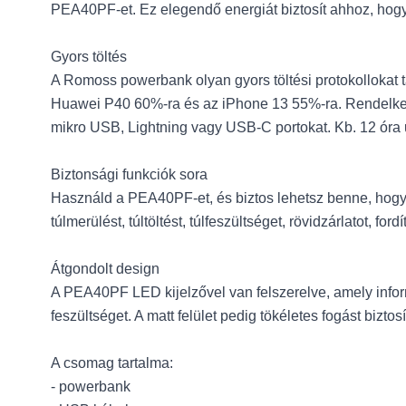
PEA40PF-et. Ez elegendő energiát biztosít ahhoz, hogy a
Gyors töltés
A Romoss powerbank olyan gyors töltési protokollokat t
Huawei P40 60%-ra és az iPhone 13 55%-ra. Rendelkezik
mikro USB, Lightning vagy USB-C portokat. Kb. 12 óra u
Biztonsági funkciók sora
Használd a PEA40PF-et, és biztos lehetsz benne, hogy
túlmerülést, túltöltést, túlfeszültséget, rövidzárlatot, f
Átgondolt design
A PEA40PF LED kijelzővel van felszerelve, amely inform
feszültséget. A matt felület pedig tökéletes fogást biztos
A csomag tartalma:
- powerbank