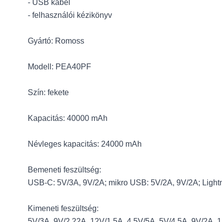
- USB kábel
- felhasználói kézikönyv
Gyártó: Romoss
Modell: PEA40PF
Szín: fekete
Kapacitás: 40000 mAh
Névleges kapacitás: 24000 mAh
Bemeneti feszültség:
USB-C: 5V/3A, 9V/2A; mikro USB: 5V/2A, 9V/2A; Light
Kimeneti feszültség:
5V/3A, 9V/2.22A, 12V/1.5A, 4.5V/5A, 5V/4.5A, 9V/2A, 