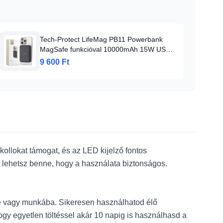
Tech-Protect LifeMag PB11 Powerbank
MagSafe funkcióval 10000mAh 15W USB-
C port - fekete + USB-C kábel
9 600 Ft
kollokat támogat, és az LED kijelző fontos
s lehetsz benne, hogy a használata biztonságos.
e vagy munkába. Sikeresen használhatod élő
ogy egyetlen töltéssel akár 10 napig is használhasd a