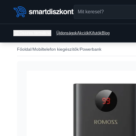
Összes termék
Újdonságok
Akciók
Kifutók
Blog
Főoldal
Mobiltelefon kiegészítők
Powerbank