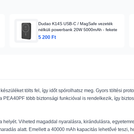
Dudao K14S USB-C / MagSafe vezeték
nélküli powerbank 20W 5000mAh - fekete
5 200 Ft
züléket tölts fel, így időt spórolhatsz meg. Gyors töltési proto
 PEA40PF több biztonsági funkcióval is rendelkezik, így bizto
 helyét. Viheted magaddal nyaralásra, kirándulásra, egyetemr
maradás alatt. Emellett a 40000 mAh kapacitás lehetővé teszi, h