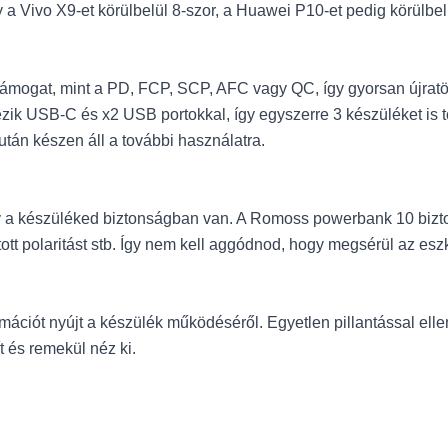
 Vivo X9-et körülbelül 8-szor, a Huawei P10-et pedig körülbelül
ámogat, mint a PD, FCP, SCP, AFC vagy QC, így gyorsan újratölth
 USB-C és x2 USB portokkal, így egyszerre 3 készüléket is tö
tán készen áll a további használatra.
 a készüléked biztonságban van. A Romoss powerbank 10 biztons
ordított polaritást stb. Így nem kell aggódnod, hogy megsérül az es
ációt nyújt a készülék működéséről. Egyetlen pillantással elle
ít és remekül néz ki.