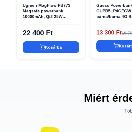
Ugreen MagFlow PB773
Guess Powerban
Magsafe powerbank
GUPB5LP4GEGW 
10000mAh, Qi2 25W
barna/barna 4G B
(Szürke)
Logó
22 400 Ft
13 300 Ft
18 70
Kosár
Kosárba
Miért érd
Töb