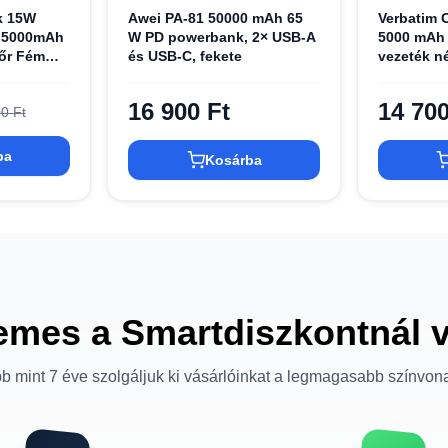
k 15W
Awei PA-81 50000 mAh 65
Verbatim 
5000mAh
W PD powerbank, 2× USB-A
5000 mAh
őr Fém
és USB-C, fekete
vezeték n
2x USB-C 
32251
16 900 Ft
14 700
0 Ft
ba
Kosárba
emes a Smartdiszkontnál 
b mint 7 éve szolgáljuk ki vásárlóinkat a legmagasabb színvon