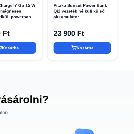
Charge'n' Go 15 W
Pitaka Sunset Power Bank
 mágneses
Qi2 vezeték nélküli külső
élküli powerbank
akkumulátor
kábellel szürke
 Ft
23 900 Ft
Kosárba
Kosárba
vásárolni?
alon