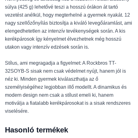
súlya (425 g) lehetővé teszi a hosszú órákon át tartó
vezetést anélkül, hogy megterhelné a gyermek nyakát. 12
nagy szellőzőnyílás biztosítja a kiváló levegőáramlást, ami
elengedhetetlen az intenzív tevékenységek során. A kis
kerékpárosok így kényelmet élvezhetnek még hosszú
utakon vagy intenzív edzések során is.
Stílus, ami megragadja a figyelmet: A Rockbros TT-
32SOYB-S sisak nem csak védelmet nyújt, hanem jól is
néz ki. Minden gyermek kiválaszthatja az ő
személyiségéhez legjobban illő modellt. A dinamikus és
modern design nem csak a stílust emeli ki, hanem
motiválja a fiatalabb kerékpárosokat is a sisak rendszeres
viselésére.
Hasonló termékek