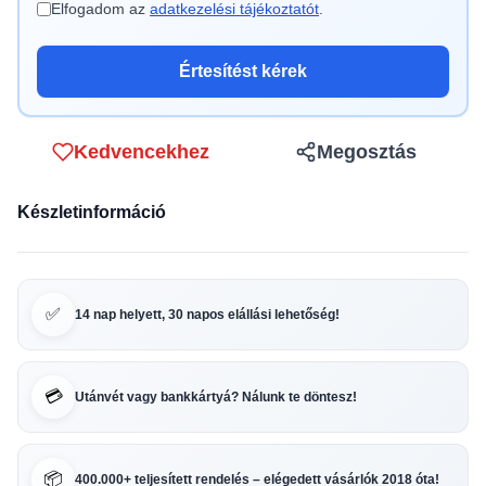
Elfogadom az
adatkezelési tájékoztatót
.
Értesítést kérek
Kedvencekhez
Megosztás
Készletinformáció
✅
14 nap helyett, 30 napos elállási lehetőség!
💳
Utánvét vagy bankkártyá? Nálunk te döntesz!
📦
400.000+ teljesített rendelés – elégedett vásárlók 2018 óta!