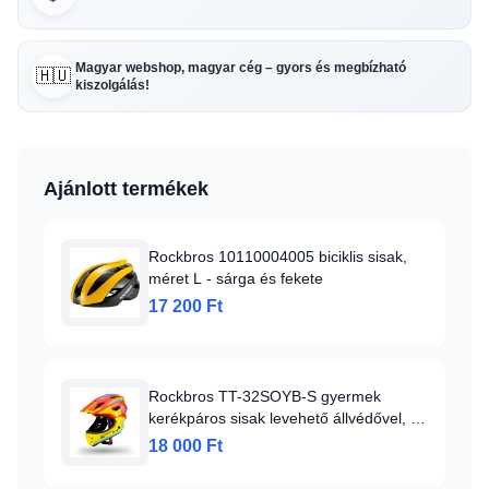
Magyar webshop, magyar cég – gyors és megbízható
🇭🇺
kiszolgálás!
Ajánlott termékek
Rockbros 10110004005 biciklis sisak,
méret L - sárga és fekete
17 200 Ft
Rockbros TT-32SOYB-S gyermek
kerékpáros sisak levehető állvédővel, S
méret - sárga-narancs
18 000 Ft