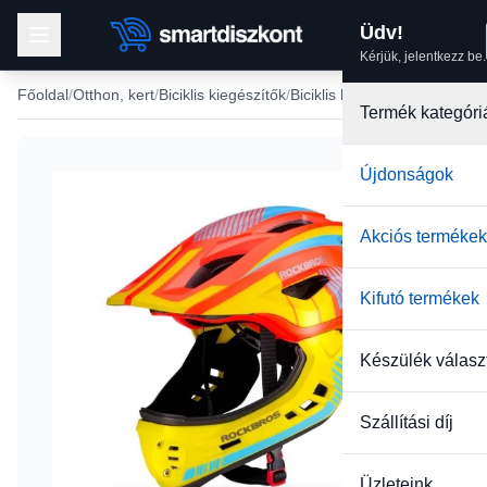
Üdv!
Kérjük, jelentkezz be.
Főoldal
Otthon, kert
Biciklis kiegészítők
Biciklis bukósisak
Termék kategóri
Újdonságok
Akciós termékek
Kifutó termékek
Készülék válasz
Szállítási díj
Üzleteink