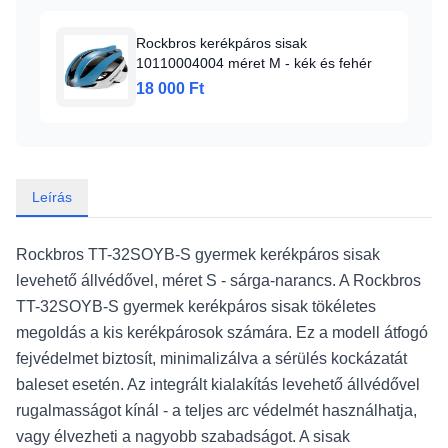
Rockbros kerékpáros sisak
10110004004 méret M - kék és fehér
18 000 Ft
Leírás
Rockbros TT-32SOYB-S gyermek kerékpáros sisak
levehető állvédővel, méret S - sárga-narancs. A Rockbros
TT-32SOYB-S gyermek kerékpáros sisak tökéletes
megoldás a kis kerékpárosok számára. Ez a modell átfogó
fejvédelmet biztosít, minimalizálva a sérülés kockázatát
baleset esetén. Az integrált kialakítás levehető állvédővel
rugalmasságot kínál - a teljes arc védelmét használhatja,
vagy élvezheti a nagyobb szabadságot. A sisak