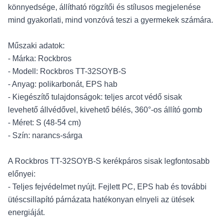
könnyedsége, állítható rögzítői és stílusos megjelenése
mind gyakorlati, mind vonzóvá teszi a gyermekek számára.
Műszaki adatok:
- Márka: Rockbros
- Modell: Rockbros TT-32SOYB-S
- Anyag: polikarbonát, EPS hab
- Kiegészítő tulajdonságok: teljes arcot védő sisak
levehető állvédővel, kivehető bélés, 360°-os állító gomb
- Méret: S (48-54 cm)
- Szín: narancs-sárga
A Rockbros TT-32SOYB-S kerékpáros sisak legfontosabb
előnyei:
- Teljes fejvédelmet nyújt. Fejlett PC, EPS hab és további
ütéscsillapító párnázata hatékonyan elnyeli az ütések
energiáját.