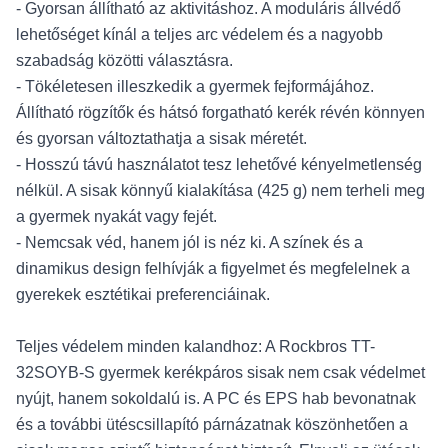
- Gyorsan állítható az aktivitáshoz. A moduláris állvédő
lehetőséget kínál a teljes arc védelem és a nagyobb
szabadság közötti választásra.
- Tökéletesen illeszkedik a gyermek fejformájához.
Állítható rögzítők és hátsó forgatható kerék révén könnyen
és gyorsan változtathatja a sisak méretét.
- Hosszú távú használatot tesz lehetővé kényelmetlenség
nélkül. A sisak könnyű kialakítása (425 g) nem terheli meg
a gyermek nyakát vagy fejét.
- Nemcsak véd, hanem jól is néz ki. A színek és a
dinamikus design felhívják a figyelmet és megfelelnek a
gyerekek esztétikai preferenciáinak.
Teljes védelem minden kalandhoz: A Rockbros TT-
32SOYB-S gyermek kerékpáros sisak nem csak védelmet
nyújt, hanem sokoldalú is. A PC és EPS hab bevonatnak
és a további ütéscsillapító párnázatnak köszönhetően a