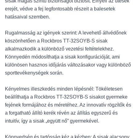
sisak magas szintű biztonságot biztosít. Elnyeli az ütések
erejét, védve a fej legfontosabb részeit a balesetek
hatásaival szemben.
Rugalmasság az igények szerint: A levehető állvédőnek
köszönhetően a Rockbros TT-32SOYB-S sisak
alkalmazkodik a különböző vezetési feltételekhez.
Könnyedén módosíthatja a sisak konfigurációját, ami
különösen hasznos időjárás változásakor vagy különböző
sporttevékenységek során.
Kényelmes illeszkedés minden lépésnél: Tökéletesen
beállíthatja a Rockbros TT-32SOYB-S sisakot gyermeke
fejének formájához és méretéhez. Az innovatív rögzítők és
a forgatható állító kerék révén az állítás egyszerű és
intuitív, így a sisak „együtt nő” gyermekével.
Könnyedség és tartósság kéz a kézben: A sisak alacsony