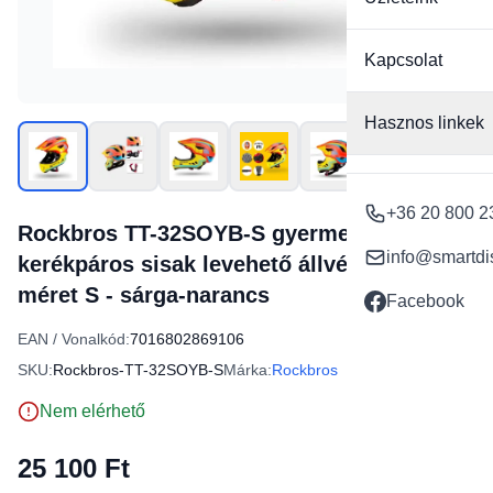
Kapcsolat
Hasznos linkek
+36 20 800 2
Rockbros TT-32SOYB-S gyermek
info@smartdi
kerékpáros sisak levehető állvédővel,
méret S - sárga-narancs
Facebook
EAN / Vonalkód:
7016802869106
SKU:
Rockbros-TT-32SOYB-S
Márka:
Rockbros
Nem elérhető
25 100 Ft