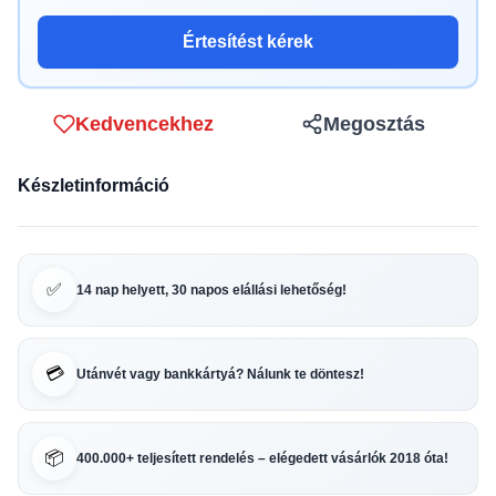
Értesítést kérek
Kedvencekhez
Megosztás
Készletinformáció
✅
14 nap helyett, 30 napos elállási lehetőség!
💳
Utánvét vagy bankkártyá? Nálunk te döntesz!
📦
400.000+ teljesített rendelés – elégedett vásárlók 2018 óta!