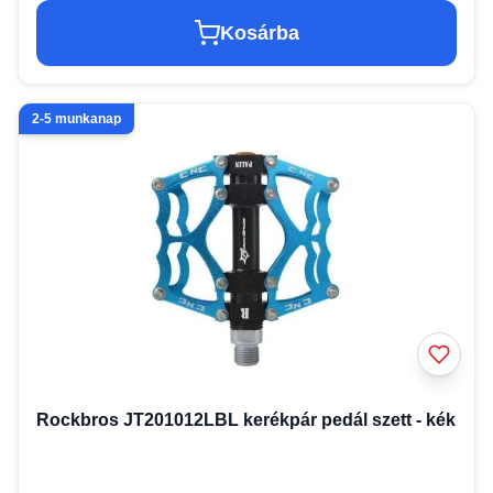
Kosárba
2-5 munkanap
Rockbros JT201012LBL kerékpár pedál szett - kék