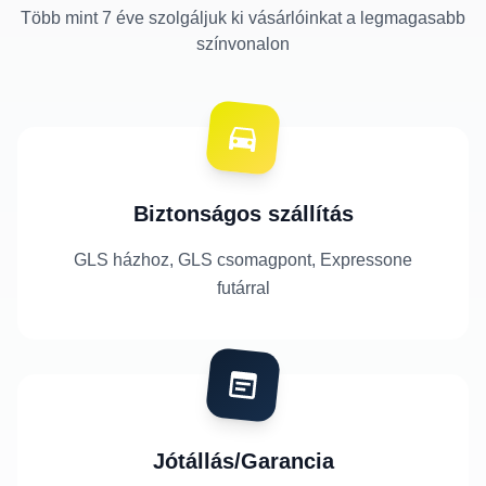
Több mint 7 éve szolgáljuk ki vásárlóinkat a legmagasabb
színvonalon
Biztonságos szállítás
GLS házhoz, GLS csomagpont, Expressone
futárral
Jótállás/Garancia