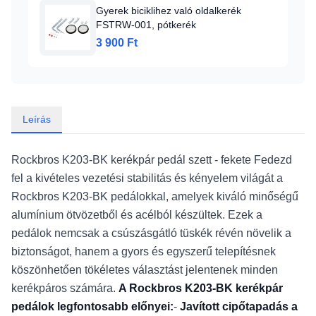
Gyerek biciklihez való oldalkerék
FSTRW-001, pótkerék
3 900 Ft
Leírás
Rockbros K203-BK kerékpár pedál szett - fekete Fedezd
fel a kivételes vezetési stabilitás és kényelem világát a
Rockbros K203-BK pedálokkal, amelyek kiváló minőségű
alumínium ötvözetből és acélból készültek. Ezek a
pedálok nemcsak a csúszásgátló tüskék révén növelik a
biztonságot, hanem a gyors és egyszerű telepítésnek
köszönhetően tökéletes választást jelentenek minden
kerékpáros számára.
A Rockbros K203-BK kerékpár
pedálok legfontosabb előnyei:
-
Javított cipőtapadás a