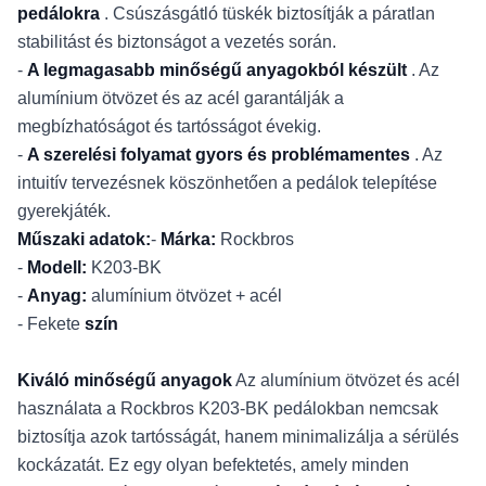
pedálokra
. Csúszásgátló tüskék biztosítják a páratlan
stabilitást és biztonságot a vezetés során.
-
A legmagasabb minőségű anyagokból készült
. Az
alumínium ötvözet és az acél garantálják a
megbízhatóságot és tartósságot évekig.
-
A szerelési folyamat gyors és problémamentes
. Az
intuitív tervezésnek köszönhetően a pedálok telepítése
gyerekjáték.
Műszaki adatok:
-
Márka:
Rockbros
-
Modell:
K203-BK
-
Anyag:
alumínium ötvözet + acél
- Fekete
szín
Kiváló minőségű anyagok
Az alumínium ötvözet és acél
használata a Rockbros K203-BK pedálokban nemcsak
biztosítja azok tartósságát, hanem minimalizálja a sérülés
kockázatát. Ez egy olyan befektetés, amely minden