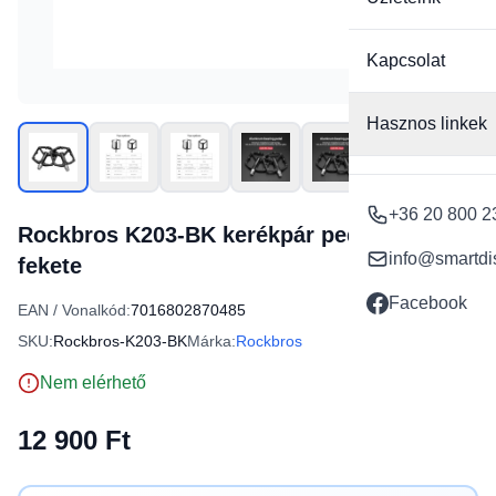
Kapcsolat
Hasznos linkek
+36 20 800 2
Rockbros K203-BK kerékpár pedál szett -
info@smartdi
fekete
Facebook
EAN / Vonalkód:
7016802870485
SKU:
Rockbros-K203-BK
Márka:
Rockbros
Nem elérhető
12 900 Ft