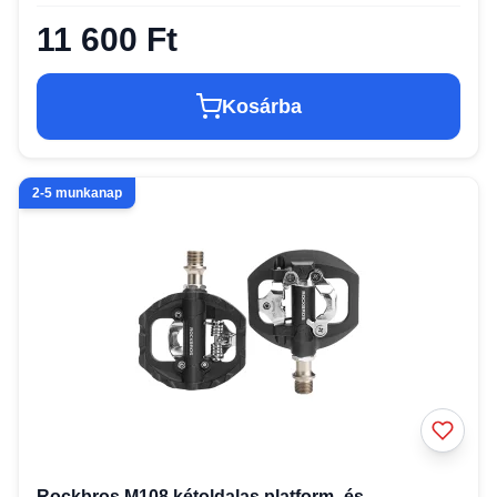
11 600 Ft
Kosárba
2-5 munkanap
Rockbros M108 kétoldalas platform- és