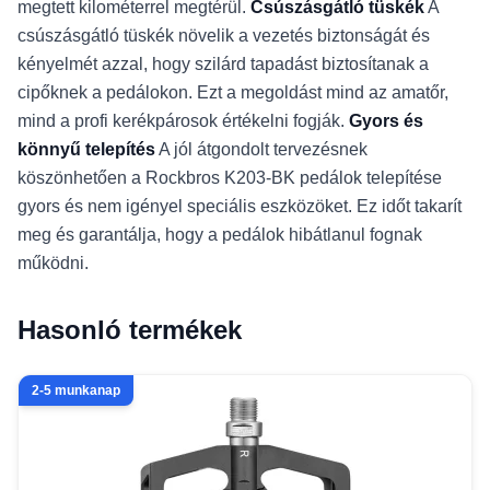
megtett kilométerrel megtérül.
Csúszásgátló tüskék
A
csúszásgátló tüskék növelik a vezetés biztonságát és
kényelmét azzal, hogy szilárd tapadást biztosítanak a
cipőknek a pedálokon. Ezt a megoldást mind az amatőr,
mind a profi kerékpárosok értékelni fogják.
Gyors és
könnyű telepítés
A jól átgondolt tervezésnek
köszönhetően a Rockbros K203-BK pedálok telepítése
gyors és nem igényel speciális eszközöket. Ez időt takarít
meg és garantálja, hogy a pedálok hibátlanul fognak
működni.
Hasonló termékek
2-5 munkanap