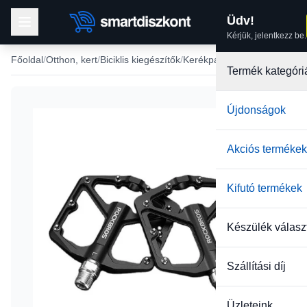
Üdv!
Kérjük, jelentkezz be.
Főoldal
Otthon, kert
Biciklis kiegészítők
Kerékpár alkatrészek
Termék kategóri
Újdonságok
Akciós termékek
Kifutó termékek
Készülék válasz
Szállítási díj
Üzleteink