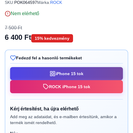
SKU:
POK064597
Márka:
ROCK
Nem elérhető
7 500 Ft
6 400 Ft
15% kedvezmény
Fedezd fel a hasonló termékeket
iPhone 15 tok
ROCK iPhone 15 tok
Kérj értesítést, ha újra elérhető
Add meg az adataidat, és e-mailben értesítünk, amikor a
termék ismét rendelhető.