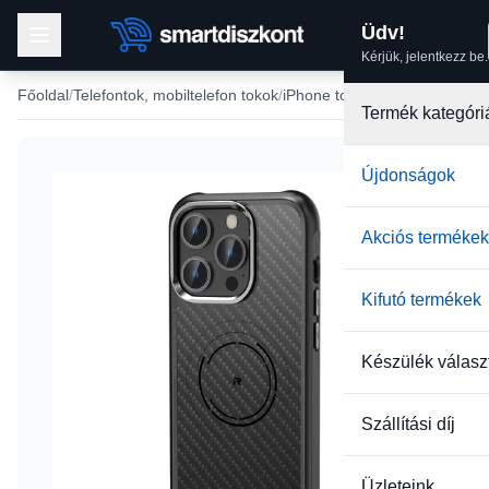
Üdv!
Kérjük, jelentkezz be.
Főoldal
Telefontok, mobiltelefon tokok
iPhone tokok
iPhone 15 tok
Termék kategóri
Újdonságok
-15%
Akciós termékek
Kifutó termékek
Készülék válasz
Szállítási díj
Üzleteink