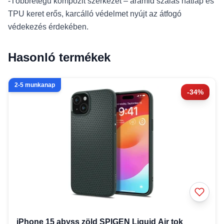
-Többrétegű kompozit szerkezet – aramid szálas hátlap és
TPU keret erős, karcálló védelmet nyújt az átfogó
védekezés érdekében.
Hasonló termékek
2-5 munkanap
-34%
iPhone 15 abyss zöld SPIGEN Liquid Air tok