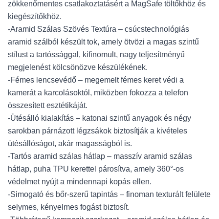
zökkenőmentes csatlakoztatásért a MagSafe töltőkhöz és
kiegészítőkhöz.
-Aramid Szálas Szövés Textúra – csúcstechnológiás
aramid szálból készült tok, amely ötvözi a magas szintű
stílust a tartóssággal, kifinomult, nagy teljesítményű
megjelenést kölcsönözve készülékének.
-Fémes lencsevédő – megemelt fémes keret védi a
kamerát a karcolásoktól, miközben fokozza a telefon
összesített esztétikáját.
-Ütésálló kialakítás – katonai szintű anyagok és négy
sarokban párnázott légzsákok biztosítják a kivételes
ütésállóságot, akár magasságból is.
-Tartós aramid szálas hátlap – masszív aramid szálas
hátlap, puha TPU kerettel párosítva, amely 360°-os
védelmet nyújt a mindennapi kopás ellen.
-Simogató és bőr-szerű tapintás – finoman texturált felülete
selymes, kényelmes fogást biztosít.