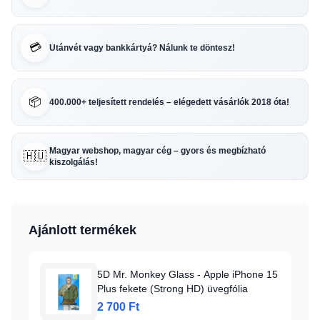
💳
Utánvét vagy bankkártyá? Nálunk te döntesz!
📦
400.000+ teljesített rendelés – elégedett vásárlók 2018 óta!
Magyar webshop, magyar cég – gyors és megbízható
🇭🇺
kiszolgálás!
Ajánlott termékek
5D Mr. Monkey Glass - Apple iPhone 15
Plus fekete (Strong HD) üvegfólia
2 700 Ft