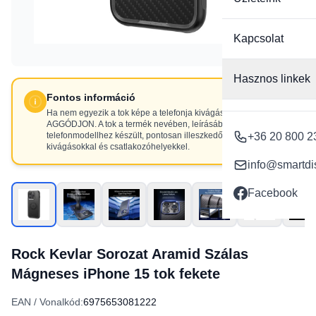
Kapcsolat
Hasznos linkek
Fontos információ
Ha nem egyezik a tok képe a telefonja kivágásaival, NE
AGGÓDJON. A tok a termék nevében, leírásában szereplő
telefonmodellhez készült, pontosan illeszkedő
+36 20 800 2
kivágásokkal és csatlakozóhelyekkel.
info@smartdi
Facebook
Rock Kevlar Sorozat Aramid Szálas
Mágneses iPhone 15 tok fekete
EAN / Vonalkód:
6975653081222