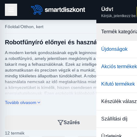
Üdv!
Kérjük, jelentkezz be.
Főoldal
Otthon, kert
Termék kategóri
Robotfűnyíró előnyei és használata
Újdonságok
A modern kertek gondozásának egyik leginnovatívabb megoldása
a robotfűnyíró, amely jelentősen megkönnyíti a fűnyírást és időt
takarít meg a felhasználóknak. Ezek az intelligens eszközök
Akciós termékek
automatikusan és precízen végzik el a munkát, így a pázsit
mindig tökéletes állapotban tündökölhet. A robotfűnyírók
használata nemcsak az idő megtakarítása miatt előnyös, hanem
Kifutó termékek
a környezetüket is kímélik, hiszen csendesen működnek és
energiahatékonyak. Ezen eszközök különböző funkciókkal
rendelkeznek, mint például az esőérzékelés vagy a
Készülék válasz
Tovább olvasom
programozható ütemterv, amelyek segítségével személyre
szabottá válhat a kert karbantartása.
Szállítási díj
A kínálatunkban elérhető robotfűnyírók számos márkát és modellt
Szűrés
képviselnek, így biztosan megtalálja az igényeinek
legmegfelelőbbet. Fontos szempont a vétel előtt a kert mérete, a
12 termék
Üzleteink