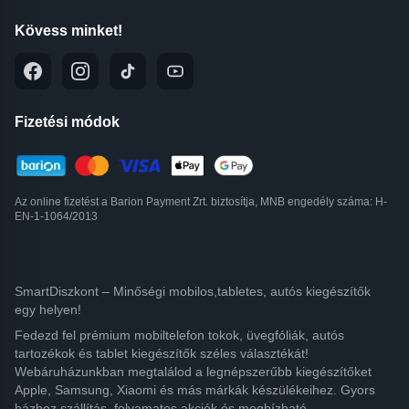
Kövess minket!
Fizetési módok
Az online fizetést a Barion Payment Zrt. biztosítja, MNB engedély száma: H-
EN-1-1064/2013
SmartDiszkont – Minőségi mobilos,tabletes, autós kiegészítők
egy helyen!
Fedezd fel prémium mobiltelefon tokok, üvegfóliák, autós
tartozékok és tablet kiegészítők széles választékát!
Webáruházunkban megtalálod a legnépszerűbb kiegészítőket
Apple, Samsung, Xiaomi és más márkák készülékeihez. Gyors
házhoz szállítás, folyamatos akciók és megbízható