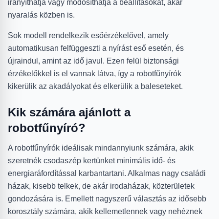
irányíthatja vagy módosíthatja a beállításokat, akár
nyaralás közben is.
Sok modell rendelkezik esőérzékelővel, amely
automatikusan felfüggeszti a nyírást eső esetén, és
újraindul, amint az idő javul. Ezen felül biztonsági
érzékelőkkel is el vannak látva, így a robotfűnyírók
kikerülik az akadályokat és elkerülik a baleseteket.
Kik számára ajánlott a
robotfűnyíró?
A robotfűnyírók ideálisak mindannyiunk számára, akik
szeretnék csodaszép kertünket minimális idő- és
energiaráfordítással karbantartani. Alkalmas nagy családi
házak, kisebb telkek, de akár irodaházak, közterületek
gondozására is. Emellett nagyszerű választás az idősebb
korosztály számára, akik kellemetlennek vagy nehéznek