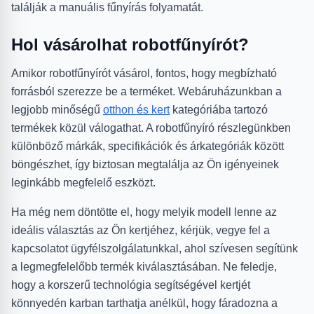
találják a manuális fűnyírás folyamatát.
Hol vásárolhat robotfűnyírót?
Amikor robotfűnyírót vásárol, fontos, hogy megbízható
forrásból szerezze be a terméket. Webáruházunkban a
legjobb minőségű
otthon és kert
kategóriába tartozó
termékek közül válogathat. A robotfűnyíró részlegünkben
különböző márkák, specifikációk és árkategóriák között
böngészhet, így biztosan megtalálja az Ön igényeinek
leginkább megfelelő eszközt.
Ha még nem döntötte el, hogy melyik modell lenne az
ideális választás az Ön kertjéhez, kérjük, vegye fel a
kapcsolatot ügyfélszolgálatunkkal, ahol szívesen segítünk
a legmegfelelőbb termék kiválasztásában. Ne feledje,
hogy a korszerű technológia segítségével kertjét
könnyedén karban tarthatja anélkül, hogy fáradozna a