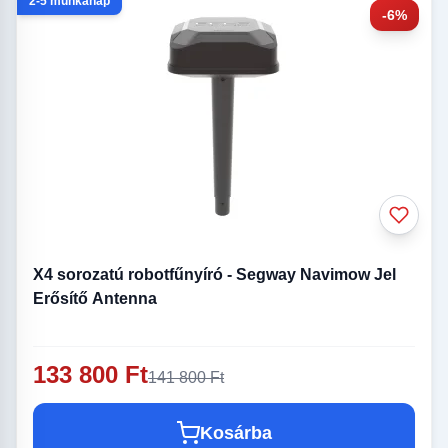
2-5 munkanap
-6%
X4 sorozatú robotfűnyíró - Segway Navimow Jel
Erősítő Antenna
133 800 Ft
141 800 Ft
Kosárba