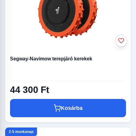
Segway-Navimow terepjáró kerekek
44 300 Ft
Kosárba
2-5 munkanap