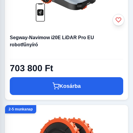
Segway-Navimow i20E LiDAR Pro EU
robotfűnyíró
703 800 Ft
Kosárba
2-5 munkanap