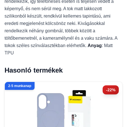
rendelkezik, így telefonesés esetén is teljesen védett a
képernyő, és nem sérül meg. A tok matt lakkozott
szilikonból készült, rendkívül kellemes tapintású, ami
eredeti megjelenést kölcsönöz neki. Kivágásokkal
rendelkezik néhány gombnál, többek között a
töltőbemenetnél, a kameramélynél és a vaku számára. A
tokok széles színválasztékban elérhetők.
Anyag
: Matt
TPU
Hasonló termékek
2-5 munkanap
-22%