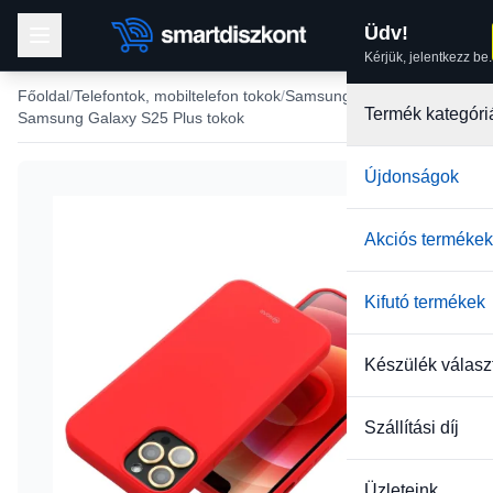
Üdv!
Kérjük, jelentkezz be.
Főoldal
Telefontok, mobiltelefon tokok
Samsung tokok
Termék kategóri
Samsung Galaxy S25 Plus tokok
Újdonságok
Akciós termékek
Kifutó termékek
Készülék válasz
Szállítási díj
Üzleteink