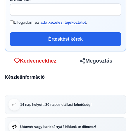
Elfogadom az
adatkezelési tájékoztatót
.
Értesítést kérek
Kedvencekhez
Megosztás
Készletinformáció
✅
14 nap helyett, 30 napos elállási lehetőség!
💳
Utánvét vagy bankkártyá? Nálunk te döntesz!