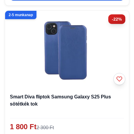
2-5 munkanap
-22%
Smart Diva fliptok Samsung Galaxy S25 Plus
sötétkék tok
1 800 Ft
2 300 Ft