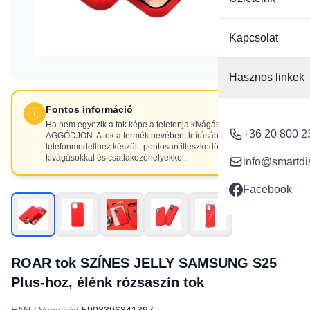
Kapcsolat
Hasznos linkek
Fontos információ
Ha nem egyezik a tok képe a telefonja kivágásaival, NE
+36 20 800 2
AGGÓDJON. A tok a termék nevében, leírásában szereplő
telefonmodellhez készült, pontosan illeszkedő
kivágásokkal és csatlakozóhelyekkel.
info@smartdi
Facebook
ROAR tok SZÍNES JELLY SAMSUNG S25
Plus-hoz, élénk rózsaszín tok