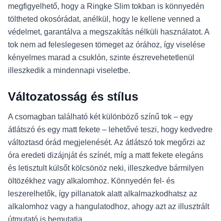
megfigyelhető, hogy a Ringke Slim tokban is könnyedén
töltheted okosórádat, anélkül, hogy le kellene venned a
védelmet, garantálva a megszakítás nélküli használatot. A
tok nem ad feleslegesen tömeget az órához, így viselése
kényelmes marad a csuklón, szinte észrevehetetlenül
illeszkedik a mindennapi viseletbe.
Változatosság és stílus
A csomagban található két különböző színű tok – egy
átlátszó és egy matt fekete – lehetővé teszi, hogy kedvedre
változtasd órád megjelenését. Az átlátszó tok megőrzi az
óra eredeti dizájnját és színét, míg a matt fekete elegáns
és letisztult külsőt kölcsönöz neki, illeszkedve bármilyen
öltözékhez vagy alkalomhoz. Könnyedén fel- és
leszerelhetők, így pillanatok alatt alkalmazkodhatsz az
alkalomhoz vagy a hangulatodhoz, ahogy azt az illusztrált
útmutató is bemutatja.