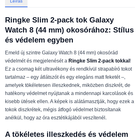
Leírás
Ringke Slim 2-pack tok Galaxy
Watch 8 (44 mm) okosórához: Stílus
és védelem egyben
Emeld új szintre Galaxy Watch 8 (44 mm) okosórád
védelmét és megjelenését a
Ringke Slim 2-pack tokkal
!
Ez a csomag két ultravékony és rendkívül strapabíró tokot
tartalmaz – egy átlátszót és egy elegáns matt feketét –,
amelyek tökéletesen illeszkednek, miközben diszkrét, de
hatékony védelmet nyújtanak a mindennapi karcolások és
kisebb ütések ellen. A képek is alátámasztják, hogy ezek a
tokok diszkrétek, mégis átfogó védelmet biztosítanak
anélkül, hogy az óra esztétikájából veszítenél.
A tökéletes illeszkedés és védelem