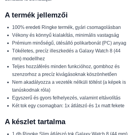
A termék jellemzői
100% eredeti Ringke termék, gyári csomagolásban
Vékony és könnyű kialakítás, minimális vastagság
Prémium minőségű, ütésálló polikarbonát (PC) anyag
Tökéletes, precíz illeszkedés a Galaxy Watch 8 (44
mm) modellhez
Teljes hozzáférés minden funkcióhoz, gombhoz és
szenzorhoz a precíz kivágásoknak köszönhetően
Nem akadályozza a vezeték nélküli töltést (a képek is
tanúskodnak róla)
Egyszerű és gyors felhelyezés, valamint eltávolítás
Két tok egy csomagban: 1x átlátszó és 1x matt fekete
A készlet tartalma
1 db Ringke Slim átlátszó tok Galaxy Watch 8 (44 mm)