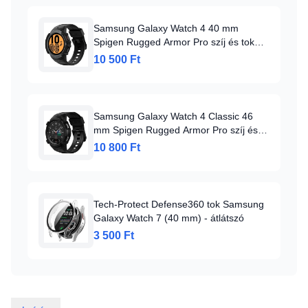
Samsung Galaxy Watch 4 40 mm
Spigen Rugged Armor Pro szíj és tok
szénszürke
10 500 Ft
Samsung Galaxy Watch 4 Classic 46
mm Spigen Rugged Armor Pro szíj és
tok matt fekete
10 800 Ft
Tech-Protect Defense360 tok Samsung
Galaxy Watch 7 (40 mm) - átlátszó
3 500 Ft