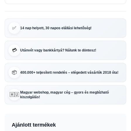
✅
14 nap helyett, 30 napos elállási lehetőség!
💳
Utánvét vagy bankkártyá? Nálunk te döntesz!
📦
400.000+ teljesített rendelés – elégedett vásárlók 2018 óta!
Magyar webshop, magyar cég – gyors és megbízható
🇭🇺
kiszolgálás!
Ajánlott termékek