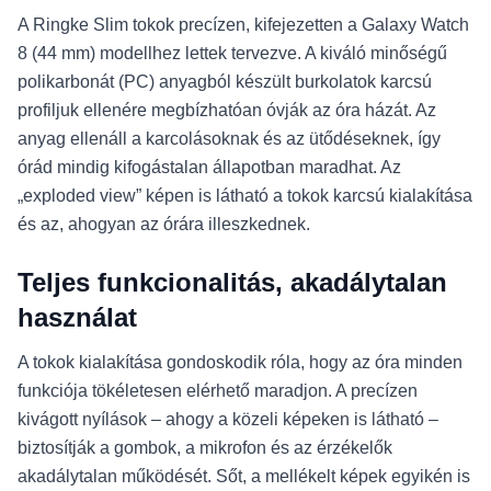
A Ringke Slim tokok precízen, kifejezetten a Galaxy Watch
8 (44 mm) modellhez lettek tervezve. A kiváló minőségű
polikarbonát (PC) anyagból készült burkolatok karcsú
profiljuk ellenére megbízhatóan óvják az óra házát. Az
anyag ellenáll a karcolásoknak és az ütődéseknek, így
órád mindig kifogástalan állapotban maradhat. Az
„exploded view” képen is látható a tokok karcsú kialakítása
és az, ahogyan az órára illeszkednek.
Teljes funkcionalitás, akadálytalan
használat
A tokok kialakítása gondoskodik róla, hogy az óra minden
funkciója tökéletesen elérhető maradjon. A precízen
kivágott nyílások – ahogy a közeli képeken is látható –
biztosítják a gombok, a mikrofon és az érzékelők
akadálytalan működését. Sőt, a mellékelt képek egyikén is