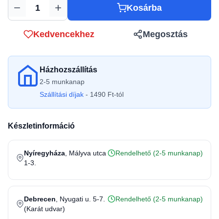
Kosárba
Mennyiség
Kedvencekhez
Megosztás
Házhozszállítás
2-5 munkanap
Szállítási díjak
- 1490 Ft-tól
Készletinformáció
Nyíregyháza
, Mályva utca
Rendelhető (2-5 munkanap)
1-3.
Debrecen
, Nyugati u. 5-7.
Rendelhető (2-5 munkanap)
(Karát udvar)