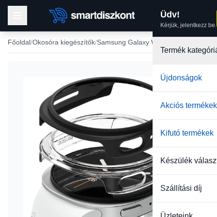
Üdv!
Kérjük, jelentkezz be.
Főoldal
Okosóra kiegészítők
Samsung Galaxy Watch tokok
Termék kategóri
Újdonságok
Akciós termékek
Kifutó termékek
Készülék válasz
Szállítási díj
Üzleteink