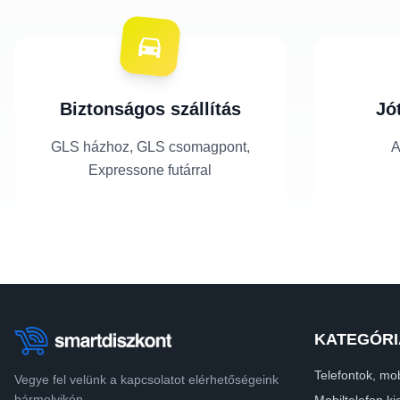
Biztonságos szállítás
Jó
GLS házhoz, GLS csomagpont,
A
Expressone futárral
KATEGÓRI
Telefontok, mob
Vegye fel velünk a kapcsolatot elérhetőségeink
bármelyikén.