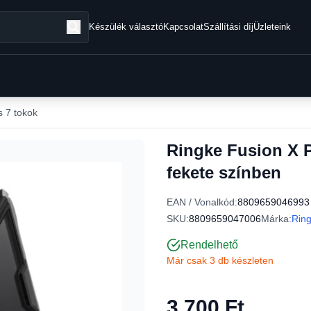
Készülék választó
Kapcsolat
Szállítási díj
Üzleteink
 7 tokok
Ringke Fusion X P
fekete színben
EAN / Vonalkód:
8809659046993
SKU:
8809659047006
Márka:
Rin
Rendelhető
Már csak 3 db készleten
3 700 Ft