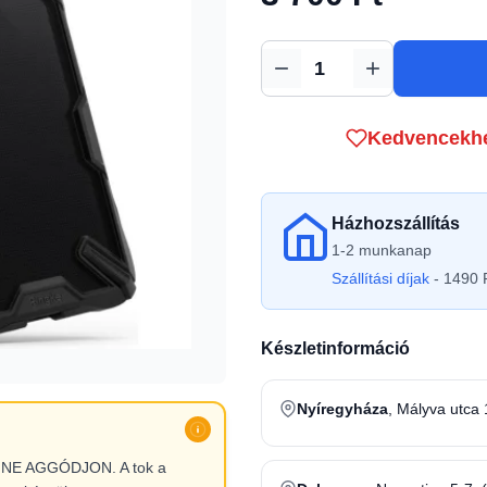
Mennyiség
Kedvencekh
Házhozszállítás
1-2 munkanap
Szállítási díjak
- 1490 F
Készletinformáció
Nyíregyháza
, Mályva utca 
l, NE AGGÓDJON. A tok a