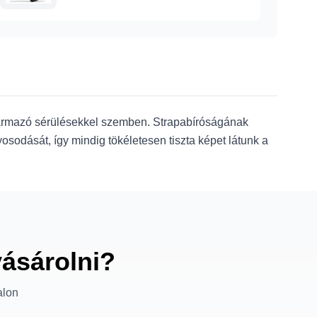
zármazó sérülésekkel szemben. Strapabíróságának
sodását, így mindig tökéletesen tiszta képet látunk a
vásárolni?
alon