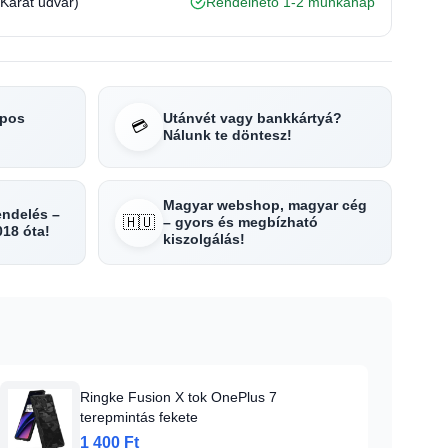
(Karát udvar)
Rendelhető 1-2 munkanap
apos
Utánvét vagy bankkártyá?
💳
Nálunk te döntesz!
Magyar webshop, magyar cég
rendelés –
🇭🇺
– gyors és megbízható
018 óta!
kiszolgálás!
Ringke Fusion X tok OnePlus 7
terepmintás fekete
1 400 Ft