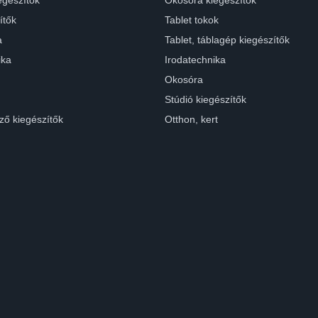
egészítők
Okosóra kiegészítők
ítők
Tablet tokok
a
Tablet, táblagép kiegészítők
ika
Irodatechnika
Okosóra
Stúdió kiegészítők
ző kiegészítők
Otthon, kert