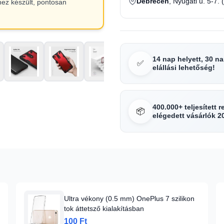
Debrecen
, Nyugati u. 5-7. 
hez készült, pontosan
14 nap helyett, 30 n
✅
elállási lehetőség!
400.000+ teljesített 
📦
elégedett vásárlók 2
Ultra vékony (0.5 mm) OnePlus 7 szilikon
tok áttetsző kialakításban
100 Ft