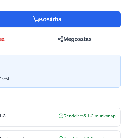
Kosárba
ez
Megosztás
t-tól
1-3.
Rendelhető 1-2 munkanap