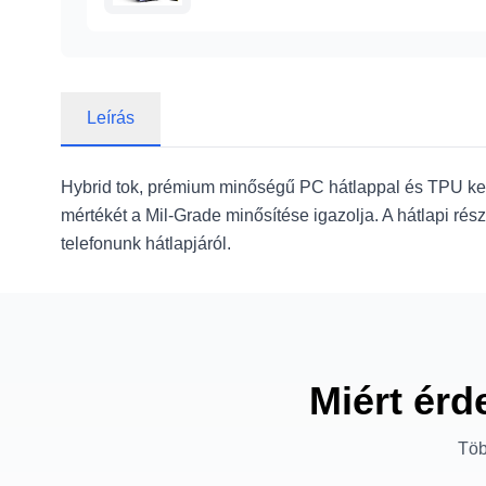
Leírás
Hybrid tok, prémium minőségű PC hátlappal és TPU ker
mértékét a Mil-Grade minősítése igazolja. A hátlapi ré
telefonunk hátlapjáról.
Miért érd
Töb