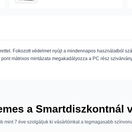
ettel. Fokozott védelmet nyújt a mindennapos használatból s
sz pont mátrixos mintázata megakadályozza a PC rész szivárványo
emes a Smartdiszkontnál 
b mint 7 éve szolgáljuk ki vásárlóinkat a legmagasabb színvon