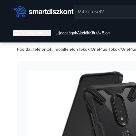
Összes termék
Újdonságok
Akciók
Kifutók
Blog
Főoldal
Telefontok, mobiltelefon tokok
OnePlus Tokok
OnePlus