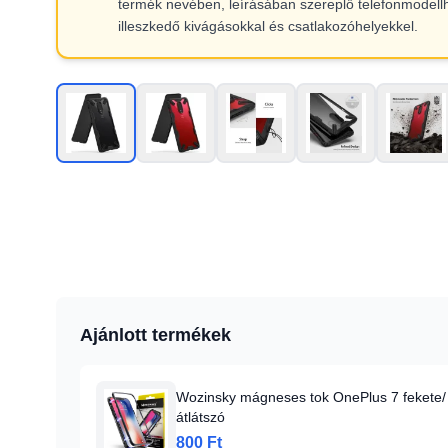
termék nevében, leírásában szereplő telefonmodell
illeszkedő kivágásokkal és csatlakozóhelyekkel.
Ajánlott termékek
Wozinsky mágneses tok OnePlus 7 fekete/
átlátszó
800 Ft