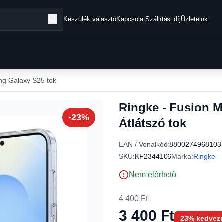
Készülék választó
Kapcsolat
Szállítási díj
Üzleteink
g Galaxy S25 tok
Ringke - Fusion 
-23%
Átlátszó tok
EAN / Vonalkód:
8800274968103
SKU:
KF2344106
Márka:
Ringke
Nem elérhető
4 400 Ft
3 400 Ft
23% kedvez