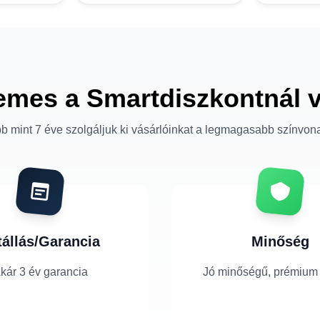
emes a Smartdiszkontnál 
b mint 7 éve szolgáljuk ki vásárlóinkat a legmagasabb színvon
tállás/Garancia
Minőség
kár 3 év garancia
Jó minőségű, prémium