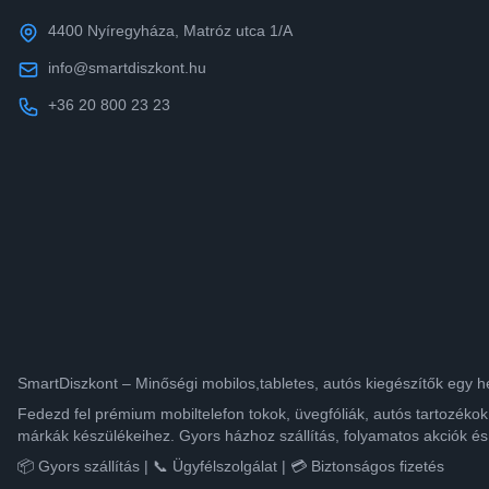
4400 Nyíregyháza, Matróz utca 1/A
info@smartdiszkont.hu
+36 20 800 23 23
SmartDiszkont – Minőségi mobilos,tabletes, autós kiegészítők egy h
Fedezd fel prémium mobiltelefon tokok, üvegfóliák, autós tartozék
márkák készülékeihez. Gyors házhoz szállítás, folyamatos akciók és
📦 Gyors szállítás | 📞 Ügyfélszolgálat | 💳 Biztonságos fizetés