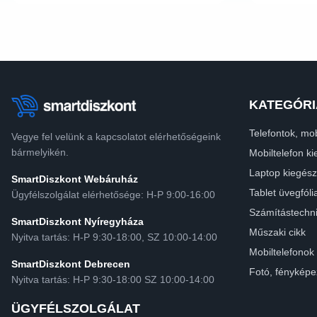
KATEGÓRI
Telefontok, mob
Vegye fel velünk a kapcsolatot elérhetőségeink
bármelyikén.
Mobiltelefon ki
Laptop kiegész
SmartDiszkont Webáruház
Tablet üvegfóli
Ügyfélszolgálat elérhetősége: H-P 9:00-16:00
Számítástechn
SmartDiszkont Nyíregyháza
Műszaki cikk
Nyitva tartás: H-P 9:30-18:00, SZ 10:00-14:00
Mobiltelefonok
SmartDiszkont Debrecen
Fotó, fényképe
Nyitva tartás: H-P 9:30-18:00 SZ 10:00-14:00
ÜGYFÉLSZOLGÁLAT