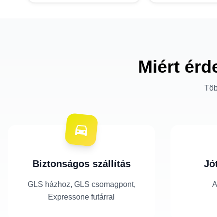
Miért érd
Töb
Biztonságos szállítás
Jó
GLS házhoz, GLS csomagpont,
A
Expressone futárral