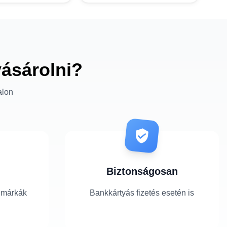
vásárolni?
alon
Biztonságosan
 márkák
Bankkártyás fizetés esetén is