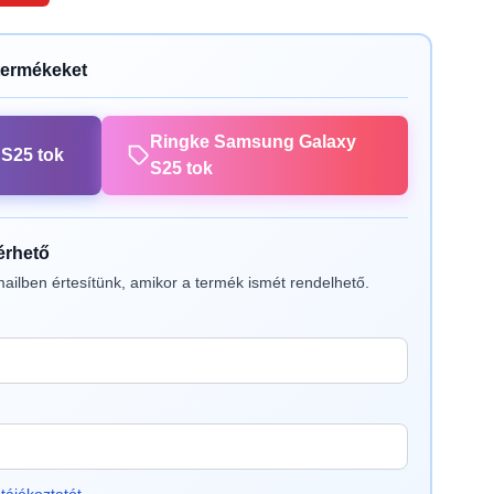
termékeket
Ringke Samsung Galaxy
S25 tok
S25 tok
lérhető
ailben értesítünk, amikor a termék ismét rendelhető.