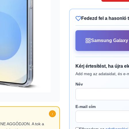
Fedezd fel a hasonló 
Samsung Galaxy 
Kérj értesítést, ha újra e
Add meg az adataidat, és e-m
Név
E-mail cím
l, NE AGGÓDJON. A tok a