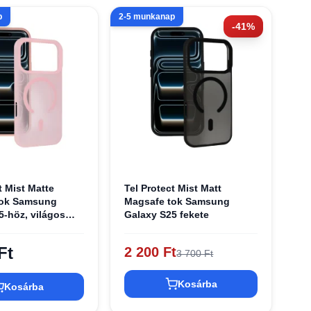
p
2-5 munkanap
-41%
t Mist Matte
Tel Protect Mist Matt
tok Samsung
Magsafe tok Samsung
5-höz, világos
Galaxy S25 fekete
Ft
2 200 Ft
3 700 Ft
Kosárba
Kosárba