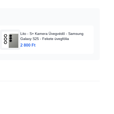
Lito - S+ Kamera Üvegvédő - Samsung
Galaxy S25 - Fekete üvegfólia
2 800 Ft