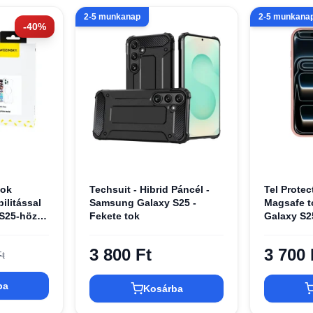
2-5 munkanap
2-5 munkana
-40%
tok
Techsuit - Hibrid Páncél -
Tel Protec
ilitással
Samsung Galaxy S25 -
Magsafe 
S25-höz -
Fekete tok
Galaxy S2
okkal tok
rózsaszín
3 800 Ft
3 700 
t
ba
Kosárba