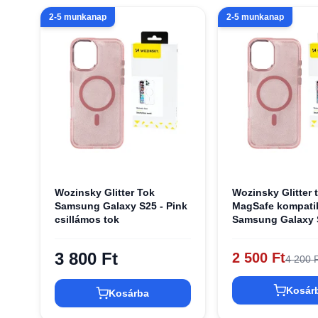
2-5 munkanap
2-5 munkanap
Wozinsky Glitter Tok
Wozinsky Glitter 
Samsung Galaxy S25 - Pink
MagSafe kompatib
csillámos tok
Samsung Galaxy 
Rózsaszín csillám
3 800 Ft
2 500 Ft
4 200 F
Kosár
Kosárba