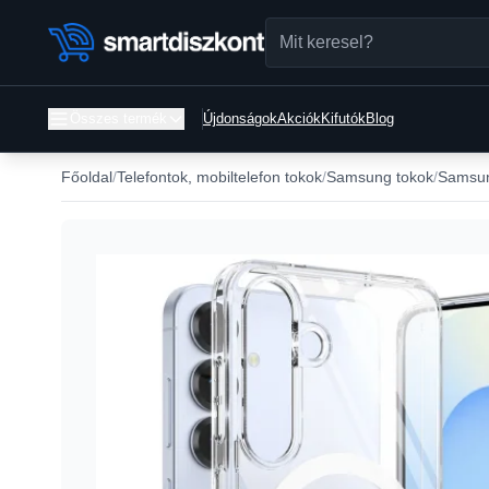
Összes termék
Újdonságok
Akciók
Kifutók
Blog
Főoldal
Telefontok, mobiltelefon tokok
Samsung tokok
Samsun