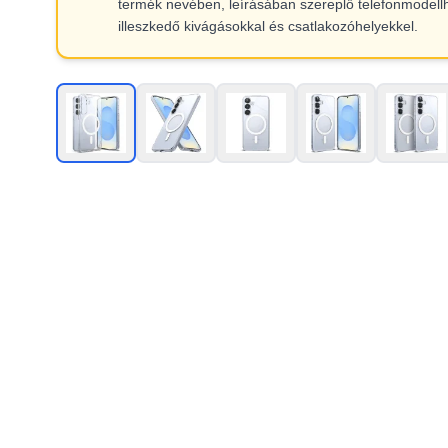
termék nevében, leírásában szereplő telefonmodell
illeszkedő kivágásokkal és csatlakozóhelyekkel.