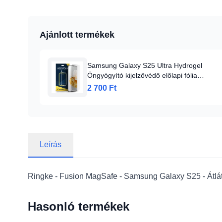
Ajánlott termékek
Samsung Galaxy S25 Ultra Hydrogel
Öngyógyító kijelzővédő előlapi fólia
Alphajack
2 700 Ft
Leírás
Ringke - Fusion MagSafe - Samsung Galaxy S25 - Átlát
Hasonló termékek