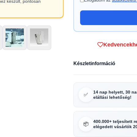
Elfogadom az
adatkezelési 
hez készült, pontosan
Kedvencekh
Készletinformáció
14 nap helyett, 30 n
✅
elállási lehetőség!
400.000+ teljesített 
📦
elégedett vásárlók 2