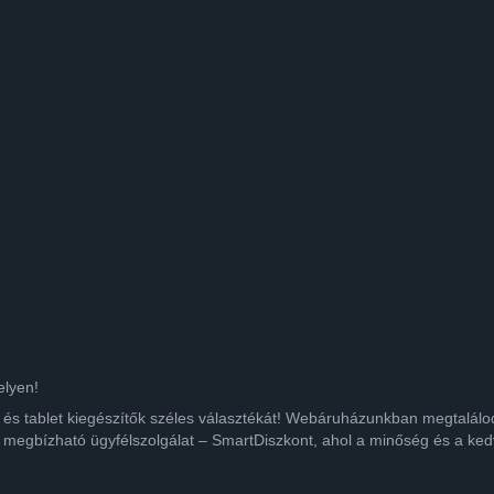
elyen!
ok és tablet kiegészítők széles választékát! Webáruházunkban megtalá
 megbízható ügyfélszolgálat – SmartDiszkont, ahol a minőség és a kedv