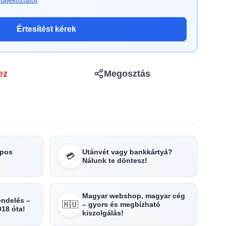
tájékoztatót
.
Értesítést kérek
ez
Megosztás
apos
Utánvét vagy bankkártyá?
💳
Nálunk te döntesz!
Magyar webshop, magyar cég
rendelés –
🇭🇺
– gyors és megbízható
018 óta!
kiszolgálás!