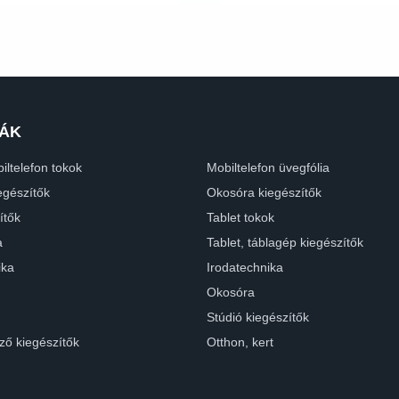
ÁK
iltelefon tokok
Mobiltelefon üvegfólia
egészítők
Okosóra kiegészítők
ítők
Tablet tokok
a
Tablet, táblagép kiegészítők
ika
Irodatechnika
Okosóra
Stúdió kiegészítők
ző kiegészítők
Otthon, kert