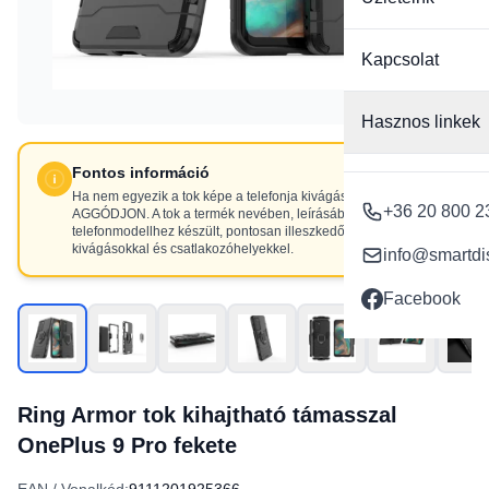
Kapcsolat
Hasznos linkek
Fontos információ
Ha nem egyezik a tok képe a telefonja kivágásaival, NE
+36 20 800 2
AGGÓDJON. A tok a termék nevében, leírásában szereplő
telefonmodellhez készült, pontosan illeszkedő
kivágásokkal és csatlakozóhelyekkel.
info@smartdi
Facebook
Ring Armor tok kihajtható támasszal
OnePlus 9 Pro fekete