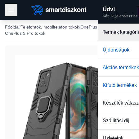
Üdv!
Kérjük, jelentkezz be.
Főoldal
Telefontok, mobiltelefon tokok
OnePlus Tokok
Termék kategóri
OnePlus 9 Pro tokok
Újdonságok
Akciós termékek
Kifutó termékek
Készülék válasz
Szállítási díj
Üzleteink