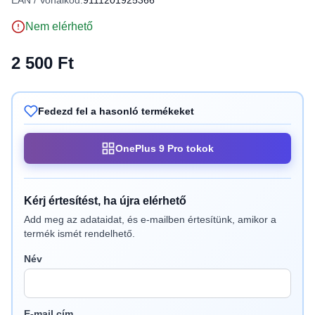
EAN / Vonalkód:
9111201925366
Nem elérhető
2 500 Ft
Fedezd fel a hasonló termékeket
OnePlus 9 Pro tokok
Kérj értesítést, ha újra elérhető
Add meg az adataidat, és e-mailben értesítünk, amikor a
termék ismét rendelhető.
Név
E-mail cím