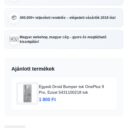
📦
400.000+ teljesített rendelés – elégedett vásárlók 2018 óta!
Magyar webshop, magyar cég – gyors és megbízható
🇭🇺
kiszolgálás!
Ajánlott termékek
Egyedi Droid Bumper tok OnePlus 9
Pro, Ezüst 5431100218 tok
1 800 Ft