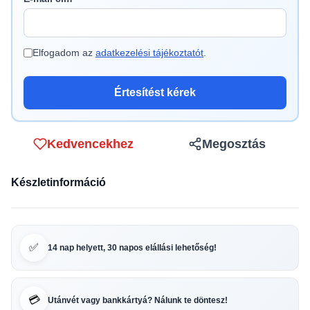
Elfogadom az
adatkezelési tájékoztatót
.
Értesítést kérek
Kedvencekhez
Megosztás
Készletinformáció
✅
14 nap helyett, 30 napos elállási lehetőség!
💳
Utánvét vagy bankkártyá? Nálunk te döntesz!