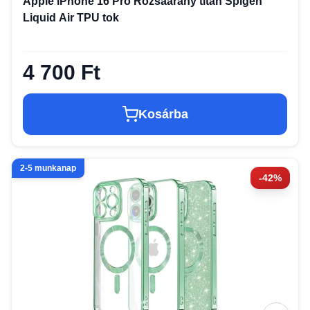
Apple iPhone 16 Pro Rózsaarany titán Spigen
Liquid Air TPU tok
4 700 Ft
Kosárba
2-5 munkanap
-42%