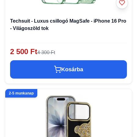
Techsuit - Luxus csillogó MagSafe - iPhone 16 Pro
- Világoszöld tok
2 500 Ft
4 300 Ft
Kosárba
2-5 munkanap