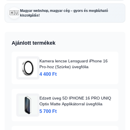
Magyar webshop, magyar cég – gyors és megbízható
🇭🇺
kiszolgálás!
Ajánlott termékek
Kamera lencse Lensguard iPhone 16
Pro-hoz (Szürke) üvegfólia
4 400 Ft
Edzett üveg 5D IPHONE 16 PRO UNIQ
Optix Matte Applikátorral üvegfólia
5 700 Ft