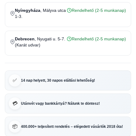
Nyíregyháza
, Mályva utca
Rendelhető (2-5 munkanap)
1-3.
Debrecen
, Nyugati u. 5-7.
Rendelhető (2-5 munkanap)
(Karát udvar)
✅
14 nap helyett, 30 napos elállási lehetőség!
💳
Utánvét vagy bankkártyá? Nálunk te döntesz!
📦
400.000+ teljesített rendelés – elégedett vásárlók 2018 óta!