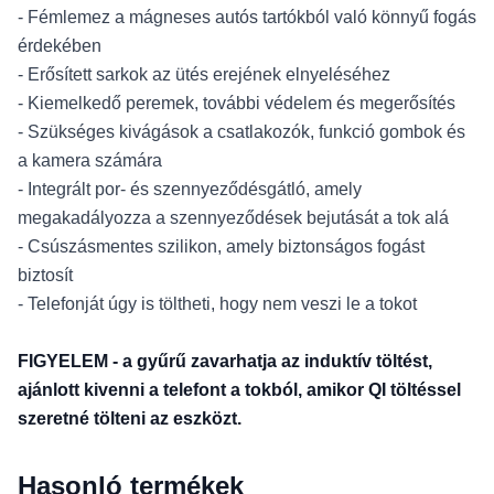
- Fémlemez a mágneses autós tartókból való könnyű fogás
érdekében
- Erősített sarkok az ütés erejének elnyeléséhez
- Kiemelkedő peremek, további védelem és megerősítés
- Szükséges kivágások a csatlakozók, funkció gombok és
a kamera számára
- Integrált por- és szennyeződésgátló, amely
megakadályozza a szennyeződések bejutását a tok alá
- Csúszásmentes szilikon, amely biztonságos fogást
biztosít
- Telefonját úgy is töltheti, hogy nem veszi le a tokot
FIGYELEM - a gyűrű zavarhatja az induktív töltést,
ajánlott kivenni a telefont a tokból, amikor QI töltéssel
szeretné tölteni az eszközt.
Hasonló termékek