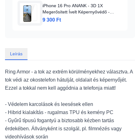
iPhone 16 Pro ANANK - 3D 1X
Megerősített Ívelt Képernyővédő -
Átlátszó üvegfólia
9 300 Ft
Leírás
Ring Armor - a tok az extrém körülményekhez választva. A
tok védi az okostelefon hátulját, oldalait és képernyőjét.
Ezzel a tokkal nem kell aggódnia a telefonja miatt!
- Védelem karcolások és leesések ellen
- Hibrid kialakítás - rugalmas TPU és kemény PC
- Gyűrű típusú fogantyú a biztosabb kézben tartás
érdekében. Állványként is szolgál, pl. filmnézés vagy
videohívások során