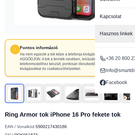
Kapcsolat
Hasznos linkek
Fontos információ
Ha nem egyezik a tok képe a telefonja kivágásaival, NE
+36 20 800 2
AGGÓDJON. A tok a termék nevében, leírásában szereplő
telefonmodellhez készült, pontosan illeszkedő
kivágásokkal és csatlakozóhelyekkel.
info@smartdi
Facebook
Ring Armor tok iPhone 16 Pro fekete tok
EAN / Vonalkód:
5900217430186