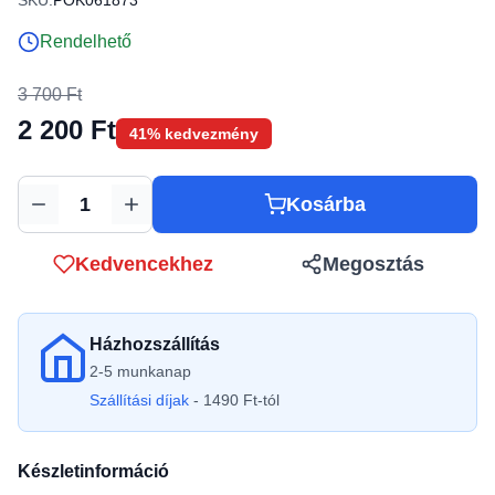
SKU:
POK061873
Rendelhető
3 700 Ft
2 200 Ft
41% kedvezmény
Kosárba
Mennyiség
Kedvencekhez
Megosztás
Házhozszállítás
2-5 munkanap
Szállítási díjak
- 1490 Ft-tól
Készletinformáció