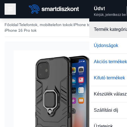
Üdv!
Kérjük, jelentkezz be.
Főoldal
Telefontok, mobiltelefon tokok
iPhone tokok
Termék kategóri
iPhone 16 Pro tok
Újdonságok
-41%
Akciós termékek
Kifutó termékek
Készülék válasz
Szállítási díj
Üzleteink