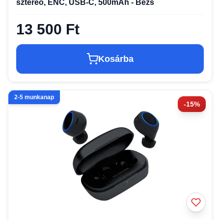
sztereó, ENC, USB-C, 500mAh - Bézs
13 500 Ft
Kosárba
2-5 munkanap
-15%