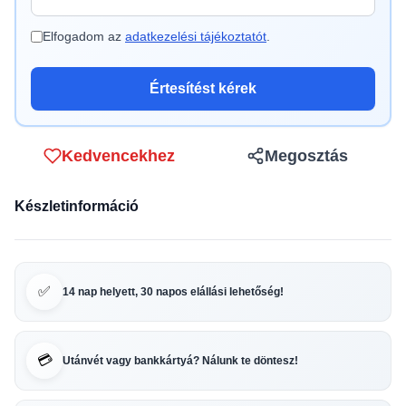
Elfogadom az
adatkezelési tájékoztatót
.
Értesítést kérek
Kedvencekhez
Megosztás
Készletinformáció
✅
14 nap helyett, 30 napos elállási lehetőség!
💳
Utánvét vagy bankkártyá? Nálunk te döntesz!