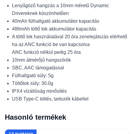
Lenyűgöző hangzás a 10mm méretű Dynamic
Drivereknek köszönhetően
40mAh fülhallgató akkumulátor kapacitás
486mAh töltő tok akkumulátor kapacitás
A töltő tok használatával 20 óra zenelejátszás elérhető
ha az ANC funkció be van kapcsolva
ANC funkció nélkül pedig 25 óra
10mm átmérőjű hangszórók
SBC, AAC támogatással
Fülhallgató súly: 5g
Töltőtok súly: 30.0g
IPX4 vízállóság minősítés
USB Type-C töltés, tartozék kábellel
Hasonló termékek
2-5 munkanap