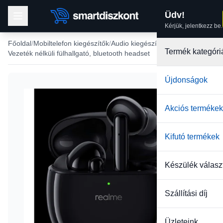
Üdv!
Kérjük, jelentkezz be.
Főoldal
Mobiltelefon kiegészítők
Audio kiegészítők
Termék kategóri
Vezeték nélküli fülhallgató, bluetooth headset
Újdonságok
Akciós termékek
Kifutó termékek
Készülék válasz
Szállítási díj
Üzleteink