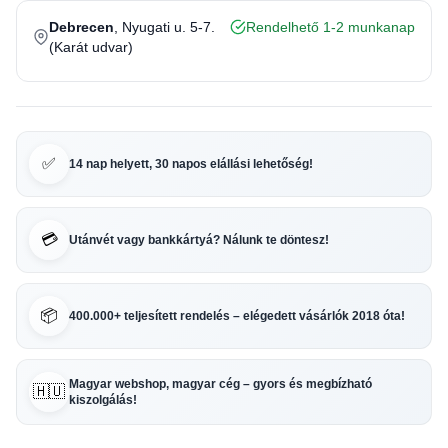
Debrecen
, Nyugati u. 5-7.
Rendelhető 1-2 munkanap
(Karát udvar)
✅
14 nap helyett, 30 napos elállási lehetőség!
💳
Utánvét vagy bankkártyá? Nálunk te döntesz!
📦
400.000+ teljesített rendelés – elégedett vásárlók 2018 óta!
Magyar webshop, magyar cég – gyors és megbízható
🇭🇺
kiszolgálás!