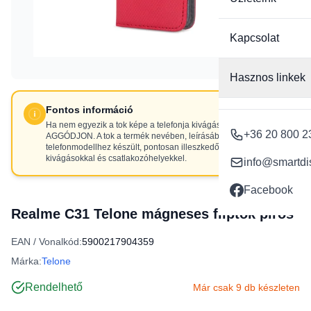
Kapcsolat
Hasznos linkek
Fontos információ
Ha nem egyezik a tok képe a telefonja kivágásaival, NE
+36 20 800 2
AGGÓDJON. A tok a termék nevében, leírásában szereplő
telefonmodellhez készült, pontosan illeszkedő
kivágásokkal és csatlakozóhelyekkel.
info@smartdi
Facebook
Realme C31 Telone mágneses fliptok piros
EAN / Vonalkód:
5900217904359
Márka:
Telone
Rendelhető
Már csak 9 db készleten