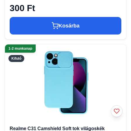
300 Ft
Kosárba
1-2 munkanap
Kifutó
Realme C31 Camshield Soft tok világoskék