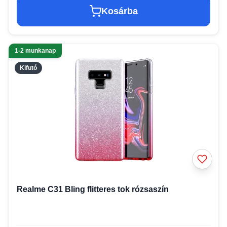
Kosárba
1-2 munkanap
Kifutó
Realme C31 Bling flitteres tok rózsaszín