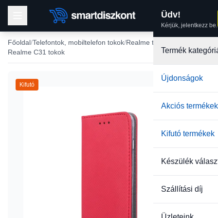
Üdv!
Kérjük, jelentkezz be.
Főoldal
Telefontok, mobiltelefon tokok
Realme tokok
Termék kategóri
Realme C31 tokok
Újdonságok
Kifutó
Akciós termékek
Kifutó termékek
Készülék válasz
Szállítási díj
Üzleteink