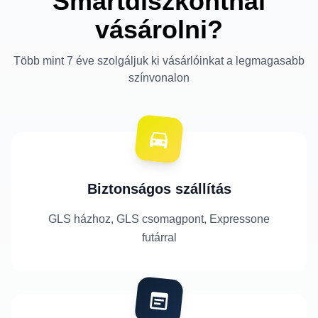
Smartdiszkontnál
vásárolni?
Több mint 7 éve szolgáljuk ki vásárlóinkat a legmagasabb
színvonalon
Biztonságos szállítás
GLS házhoz, GLS csomagpont, Expressone
futárral