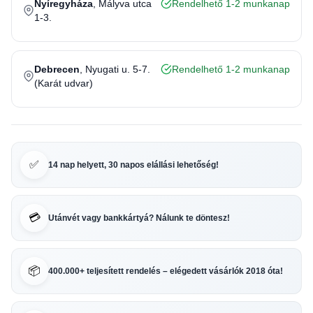
Nyíregyháza
, Mályva utca
Rendelhető 1-2 munkanap
1-3.
Debrecen
, Nyugati u. 5-7.
Rendelhető 1-2 munkanap
(Karát udvar)
✅
14 nap helyett, 30 napos elállási lehetőség!
💳
Utánvét vagy bankkártyá? Nálunk te döntesz!
📦
400.000+ teljesített rendelés – elégedett vásárlók 2018 óta!