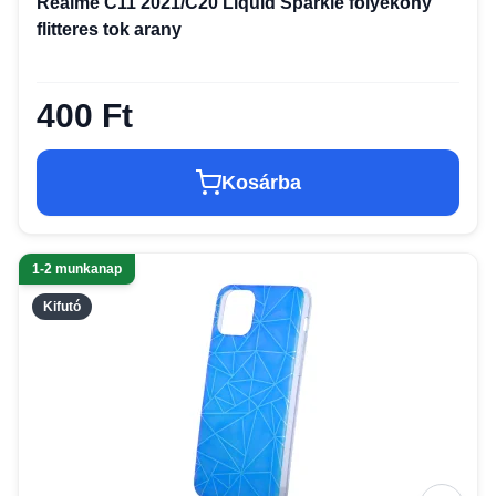
Realme C11 2021/C20 Liquid Sparkle folyékony
flitteres tok arany
400 Ft
Kosárba
1-2 munkanap
Kifutó