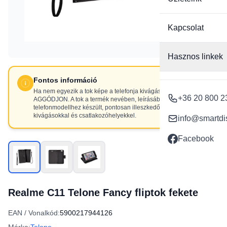
Kapcsolat
Hasznos linkek
Fontos információ
Ha nem egyezik a tok képe a telefonja kivágásaival, NE
+36 20 800 2
AGGÓDJON. A tok a termék nevében, leírásában szereplő
telefonmodellhez készült, pontosan illeszkedő
kivágásokkal és csatlakozóhelyekkel.
info@smartdi
Facebook
Realme C11 Telone Fancy fliptok fekete
EAN / Vonalkód:
5900217944126