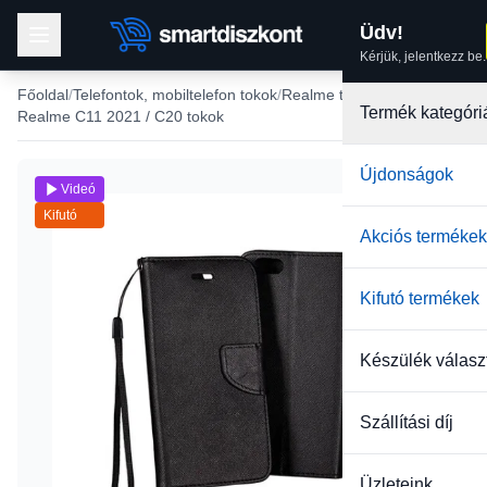
Üdv!
Kérjük, jelentkezz be.
Főoldal
Telefontok, mobiltelefon tokok
Realme tokok
Termék kategóri
Realme C11 2021 / C20 tokok
Újdonságok
Videó
Kifutó
Akciós termékek
Kifutó termékek
Készülék válasz
Szállítási díj
Üzleteink