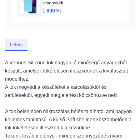
világoskék
1 800 Ft
Leírás
A Vennus Silicone tok nagyon jó minőségű anyagokból
készült, amelyek tökéletesen illeszkednek a kiválasztott
modellhez.
A tok megvédi a készüléket a karcolásoktól és
sérülésektől, egyedi megjelenést kölcsönözve neki.
A tok belsejében mikroszálas bélés található, ami nagyon
kellemes tapintású. A külső Soft shellnek köszönhetően a
tok tökéletesen illeszkedik a kezünkbe.
Tokunk további előnye - minden szennyeződés nyom