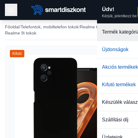
Üdv!
Kérjük, jelentkezz be.
Főoldal
Telefontok, mobiltelefon tokok
Realme tokok
Termék kategóri
Realme 9i tokok
Újdonságok
Kifutó
Akciós termékek
Kifutó termékek
Készülék válasz
Szállítási díj
Üzleteink