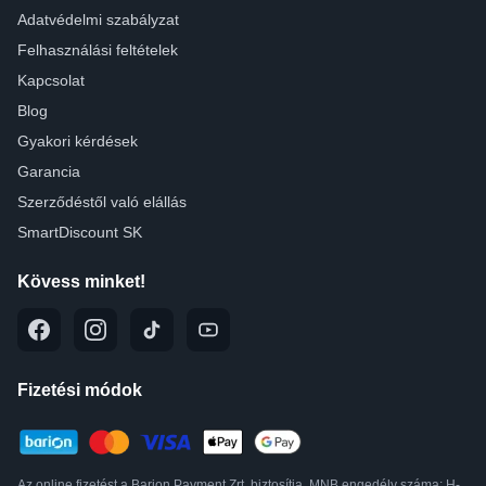
Adatvédelmi szabályzat
Felhasználási feltételek
Kapcsolat
Blog
Gyakori kérdések
Garancia
Szerződéstől való elállás
SmartDiscount SK
Kövess minket!
Fizetési módok
Az online fizetést a Barion Payment Zrt. biztosítja, MNB engedély száma: H-