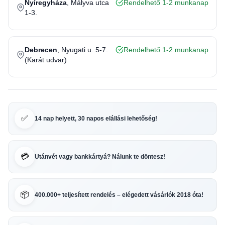
Nyíregyháza
, Mályva utca
Rendelhető 1-2 munkanap
1-3.
Debrecen
, Nyugati u. 5-7.
Rendelhető 1-2 munkanap
(Karát udvar)
✅
14 nap helyett, 30 napos elállási lehetőség!
💳
Utánvét vagy bankkártyá? Nálunk te döntesz!
📦
400.000+ teljesített rendelés – elégedett vásárlók 2018 óta!