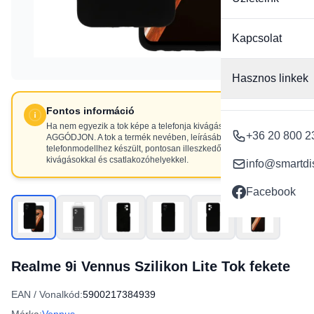
Kapcsolat
Hasznos linkek
Fontos információ
Ha nem egyezik a tok képe a telefonja kivágásaival, NE
+36 20 800 2
AGGÓDJON. A tok a termék nevében, leírásában szereplő
telefonmodellhez készült, pontosan illeszkedő
kivágásokkal és csatlakozóhelyekkel.
info@smartdi
Facebook
Realme 9i Vennus Szilikon Lite Tok fekete
EAN / Vonalkód:
5900217384939