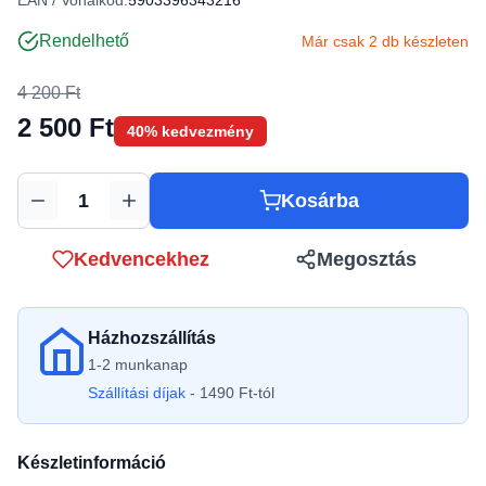
EAN / Vonalkód:
5903396343216
Rendelhető
Már csak 2 db készleten
4 200 Ft
2 500 Ft
40% kedvezmény
Kosárba
Mennyiség
Kedvencekhez
Megosztás
Házhozszállítás
1-2 munkanap
Szállítási díjak
- 1490 Ft-tól
Készletinformáció