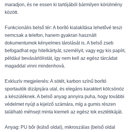
maradjon, és ne essen ki tartójából bármilyen körülmény
között.
Funkcionális belső tér: A borító kialakítása lehetővé teszi
nemcsak a telefon, hanem gyakran használt
dokumentumok kényelmes tárolását is. A belső zseb
befogadhat egy hitelkártyát, személyit, vagy egy kis papírt,
például bevásárlólistát, így nem kell az egész tárcádat
magaddal vinni mindenhová.
Exkluzív megjelenés: A sötét, karbon színű borító
sportautók dizájnjára utal, és elegáns karaktert kölcsönöz
a készüléknek. A belső anyag annyira puha, hogy további
védelmet nyújt a kijelző számára, míg a gumis részen
található méhsejt minta kiemeli az egész tok esztétikáját.
Anyag: PU bőr (külső oldal), mikroszálas (belső oldal