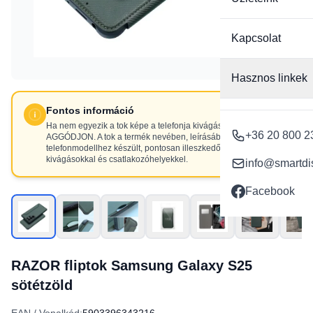
Kapcsolat
Hasznos linkek
Fontos információ
Ha nem egyezik a tok képe a telefonja kivágásaival, NE
+36 20 800 2
AGGÓDJON. A tok a termék nevében, leírásában szereplő
telefonmodellhez készült, pontosan illeszkedő
kivágásokkal és csatlakozóhelyekkel.
info@smartdi
Facebook
RAZOR fliptok Samsung Galaxy S25
sötétzöld