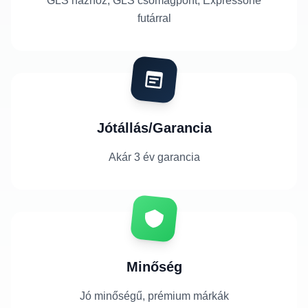
GLS házhoz, GLS csomagpont, Expressone
futárral
Jótállás/Garancia
Akár 3 év garancia
Minőség
Jó minőségű, prémium márkák