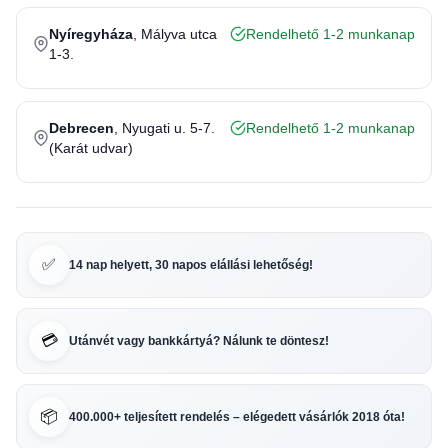
Nyíregyháza
, Mályva utca
Rendelhető 1-2 munkanap
1-3.
Debrecen
, Nyugati u. 5-7.
Rendelhető 1-2 munkanap
(Karát udvar)
✅
14 nap helyett, 30 napos elállási lehetőség!
💳
Utánvét vagy bankkártyá? Nálunk te döntesz!
📦
400.000+ teljesített rendelés – elégedett vásárlók 2018 óta!