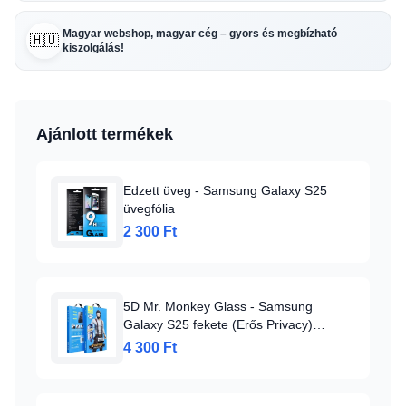
Magyar webshop, magyar cég – gyors és megbízható
🇭🇺
kiszolgálás!
Ajánlott termékek
Edzett üveg - Samsung Galaxy S25
üvegfólia
2 300 Ft
5D Mr. Monkey Glass - Samsung
Galaxy S25 fekete (Erős Privacy)
üvegfólia
4 300 Ft