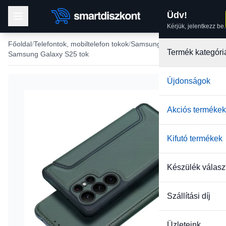
Üdv!
Kérjük, jelentkezz be.
Főoldal
Telefontok, mobiltelefon tokok
Samsung tokok
Termék kategóri
Samsung Galaxy S25 tok
Újdonságok
-40%
Akciós termékek
Kifutó termékek
Készülék válasz
Szállítási díj
Üzleteink