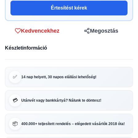
Értesítést kérek
Kedvencekhez
Megosztás
Készletinformáció
✅
14 nap helyett, 30 napos elállási lehetőség!
💳
Utánvét vagy bankkártyá? Nálunk te döntesz!
📦
400.000+ teljesített rendelés – elégedett vásárlók 2018 óta!