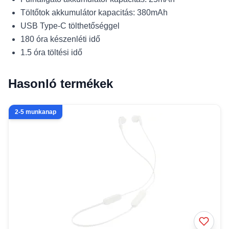
Töltőtok akkumulátor kapacitás: 380mAh
USB Type-C tölthetőséggel
180 óra készenléti idő
1.5 óra töltési idő
Hasonló termékek
2-5 munkanap