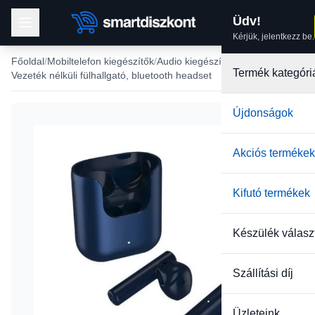
Üdv!
Kérjük, jelentkezz be.
Főoldal
Mobiltelefon kiegészítők
Audio kiegészítők
Termék kategóri
Vezeték nélküli fülhallgató, bluetooth headset
Újdonságok
Akciós termékek
Kifutó termékek
Készülék válasz
Szállítási díj
Üzleteink