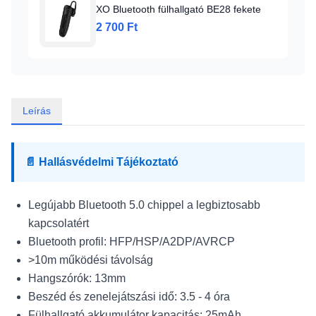
XO Bluetooth fülhallgató BE28 fekete
2 700 Ft
Leírás
📄 Hallásvédelmi Tájékoztató
Legújabb Bluetooth 5.0 chippel a legbiztosabb
kapcsolatért
Bluetooth profil: HFP/HSP/A2DP/AVRCP
>10m működési távolság
Hangszórók: 13mm
Beszéd és zenelejátszási idő: 3.5 - 4 óra
Fülhallgató akkumulátor kapacitás: 25mAh