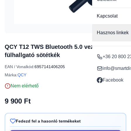
Kapcsolat
Hasznos linkek
QCY T12 TWS Bluetooth 5.0 vezeték nélküli
fülhallgató sötétkék
+36 20 800 2
EAN / Vonalkód:
6957141406205
info@smartdi
Márka:
QCY
Facebook
Nem elérhető
9 900 Ft
Fedezd fel a hasonló termékeket