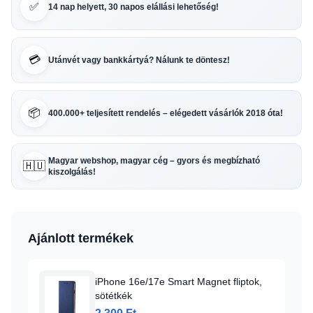
✅
14 nap helyett, 30 napos elállási lehetőség!
💳
Utánvét vagy bankkártyá? Nálunk te döntesz!
📦
400.000+ teljesített rendelés – elégedett vásárlók 2018 óta!
Magyar webshop, magyar cég – gyors és megbízható
🇭🇺
kiszolgálás!
Ajánlott termékek
iPhone 16e/17e Smart Magnet fliptok,
sötétkék