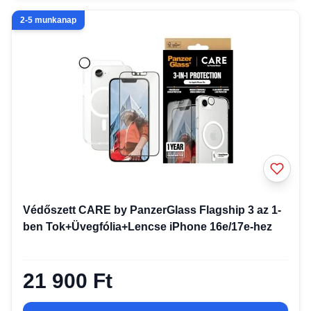
2-5 munkanap
Védőszett CARE by PanzerGlass Flagship 3 az 1-
ben Tok+Üvegfólia+Lencse iPhone 16e/17e-hez
21 900 Ft