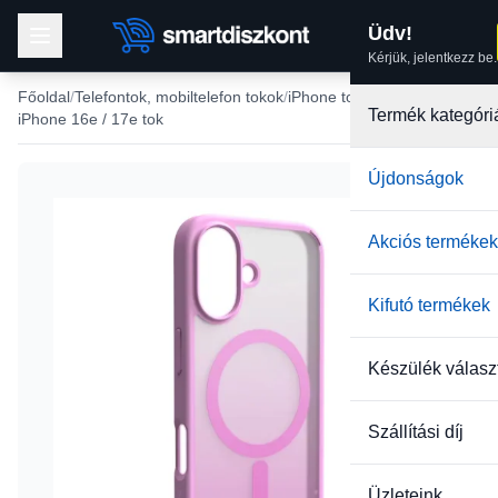
Üdv!
Kérjük, jelentkezz be.
Főoldal
Telefontok, mobiltelefon tokok
iPhone tokok
Termék kategóri
iPhone 16e / 17e tok
Újdonságok
Akciós termékek
Kifutó termékek
Készülék válasz
Szállítási díj
Üzleteink