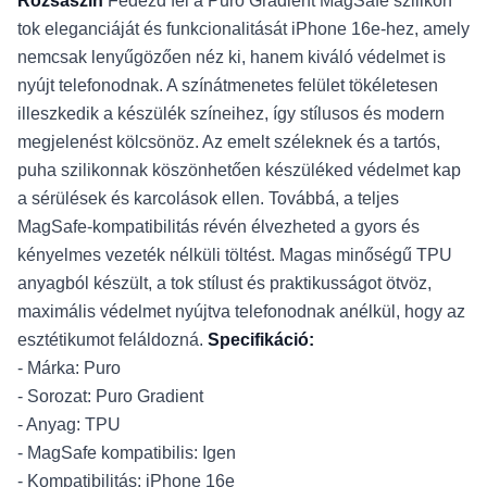
Rózsaszín
Fedezd fel a Puro Gradient MagSafe szilikon
tok eleganciáját és funkcionalitását iPhone 16e-hez, amely
nemcsak lenyűgözően néz ki, hanem kiváló védelmet is
nyújt telefonodnak. A színátmenetes felület tökéletesen
illeszkedik a készülék színeihez, így stílusos és modern
megjelenést kölcsönöz. Az emelt széleknek és a tartós,
puha szilikonnak köszönhetően készüléked védelmet kap
a sérülések és karcolások ellen. Továbbá, a teljes
MagSafe-kompatibilitás révén élvezheted a gyors és
kényelmes vezeték nélküli töltést. Magas minőségű TPU
anyagból készült, a tok stílust és praktikusságot ötvöz,
maximális védelmet nyújtva telefonodnak anélkül, hogy az
esztétikumot feláldozná.
Specifikáció:
- Márka: Puro
- Sorozat: Puro Gradient
- Anyag: TPU
- MagSafe kompatibilis: Igen
- Kompatibilitás: iPhone 16e