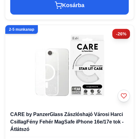
Kosárba
2-5 munkanap
-26%
CARE by PanzerGlass Zászlóshajó Városi Harci
CsillagFény Fehér MagSafe iPhone 16e/17e tok -
Átlátszó