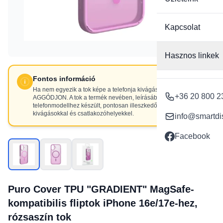
Kapcsolat
Hasznos linkek
Fontos információ
Ha nem egyezik a tok képe a telefonja kivágásaival, NE
+36 20 800 2
AGGÓDJON. A tok a termék nevében, leírásában szereplő
telefonmodellhez készült, pontosan illeszkedő
kivágásokkal és csatlakozóhelyekkel.
info@smartdi
Facebook
Puro Cover TPU "GRADIENT" MagSafe-
kompatibilis fliptok iPhone 16e/17e-hez,
rózsaszín tok