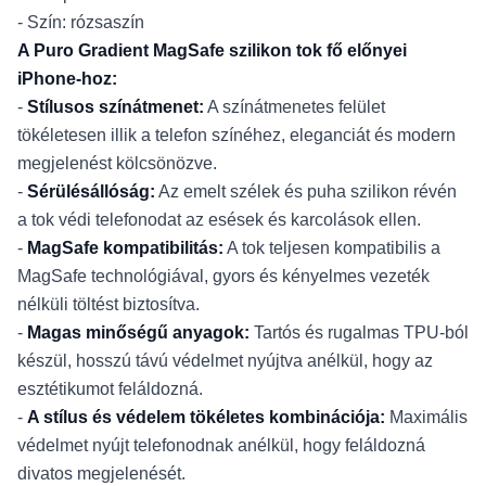
- Szín: rózsaszín
A Puro Gradient MagSafe szilikon tok fő előnyei
iPhone-hoz:
-
Stílusos színátmenet:
A színátmenetes felület
tökéletesen illik a telefon színéhez, eleganciát és modern
megjelenést kölcsönözve.
-
Sérülésállóság:
Az emelt szélek és puha szilikon révén
a tok védi telefonodat az esések és karcolások ellen.
-
MagSafe kompatibilitás:
A tok teljesen kompatibilis a
MagSafe technológiával, gyors és kényelmes vezeték
nélküli töltést biztosítva.
-
Magas minőségű anyagok:
Tartós és rugalmas TPU-ból
készül, hosszú távú védelmet nyújtva anélkül, hogy az
esztétikumot feláldozná.
-
A stílus és védelem tökéletes kombinációja:
Maximális
védelmet nyújt telefonodnak anélkül, hogy feláldozná
divatos megjelenését.