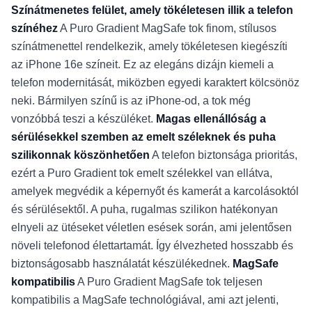
Színátmenetes felület, amely tökéletesen illik a telefon
színéhez
A Puro Gradient MagSafe tok finom, stílusos
színátmenettel rendelkezik, amely tökéletesen kiegészíti
az iPhone 16e színeit. Ez az elegáns dizájn kiemeli a
telefon modernitását, miközben egyedi karaktert kölcsönöz
neki. Bármilyen színű is az iPhone-od, a tok még
vonzóbbá teszi a készüléket.
Magas ellenállóság a
sérülésekkel szemben az emelt széleknek és puha
szilikonnak köszönhetően
A telefon biztonsága prioritás,
ezért a Puro Gradient tok emelt szélekkel van ellátva,
amelyek megvédik a képernyőt és kamerát a karcolásoktól
és sérülésektől. A puha, rugalmas szilikon hatékonyan
elnyeli az ütéseket véletlen esések során, ami jelentősen
növeli telefonod élettartamát. Így élvezheted hosszabb és
biztonságosabb használatát készülékednek.
MagSafe
kompatibilis
A Puro Gradient MagSafe tok teljesen
kompatibilis a MagSafe technológiával, ami azt jelenti,