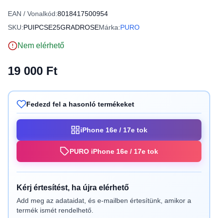
EAN / Vonalkód:
8018417500954
SKU:
PUIPCSE25GRADROSE
Márka:
PURO
Nem elérhető
19 000 Ft
Fedezd fel a hasonló termékeket
iPhone 16e / 17e tok
PURO iPhone 16e / 17e tok
Kérj értesítést, ha újra elérhető
Add meg az adataidat, és e-mailben értesítünk, amikor a
termék ismét rendelhető.