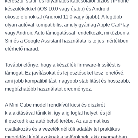
keresztül stabil és folyamatos kapcsolatot biztosít iPhone
készülékekkel (iOS 10.0 vagy újabb) és Android
okostelefonokkal (Android 11.0 vagy újabb). A legtöbb
olyan autóval kompatibilis, amely gyárilag Apple CarPlay
vagy Android Auto támogatással rendelkezik, miközben a
Siri és a Google Assistant használata is teljes mértékben
elérhető marad.
További előnye, hogy a készülék firmware-frissítést is
támogat. Ez javításokat és fejlesztéseket tesz lehetővé,
ami jobb kompatibilitást, nagyobb stabilitást és hosszabb,
megbízhatóbb használatot eredményez.
A Mini Cube modell rendkívül kicsi és diszkrét
kialakításával tűnik ki, így alig foglal helyet, és jól
illeszkedik az autó belső terébe. Az automatikus
csatlakozás és a vezeték nélküli adatátvitel praktikus
megoldást kínál azoknak a sofőröknek, akik gyorsabban,