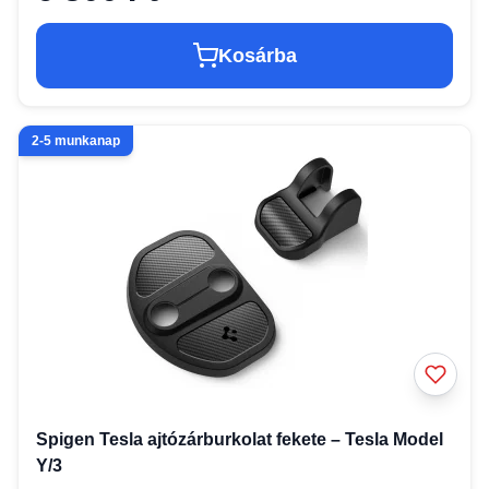
Kosárba
2-5 munkanap
Spigen Tesla ajtózárburkolat fekete – Tesla Model
Y/3