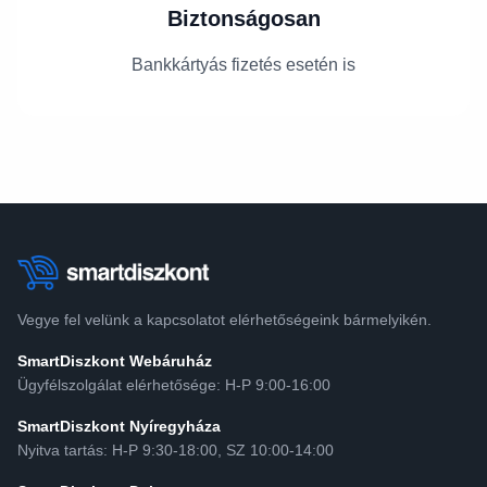
Biztonságosan
Bankkártyás fizetés esetén is
Vegye fel velünk a kapcsolatot elérhetőségeink bármelyikén.
SmartDiszkont Webáruház
Ügyfélszolgálat elérhetősége: H-P 9:00-16:00
SmartDiszkont Nyíregyháza
Nyitva tartás: H-P 9:30-18:00, SZ 10:00-14:00