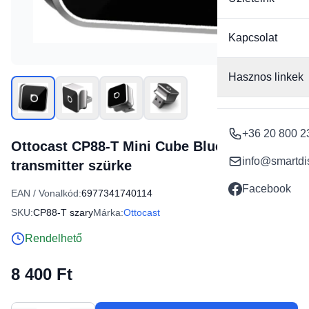
Kapcsolat
Hasznos linkek
+36 20 800 2
Ottocast CP88-T Mini Cube Bluetooth autós
info@smartdi
transmitter szürke
Facebook
EAN / Vonalkód:
6977341740114
SKU:
CP88-T szary
Márka:
Ottocast
Rendelhető
8 400 Ft