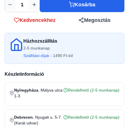
Kosárba
Mennyiség
Kedvencekhez
Megosztás
Házhozszállítás
2-5 munkanap
Szállítási díjak
- 1490 Ft-tól
Készletinformáció
Nyíregyháza
, Mályva utca
Rendelhető (2-5 munkanap)
1-3.
Debrecen
, Nyugati u. 5-7.
Rendelhető (2-5 munkanap)
(Karát udvar)