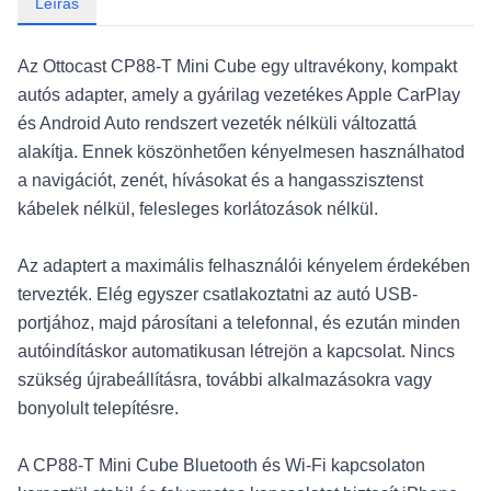
Leírás
Az Ottocast CP88-T Mini Cube egy ultravékony, kompakt
autós adapter, amely a gyárilag vezetékes Apple CarPlay
és Android Auto rendszert vezeték nélküli változattá
alakítja. Ennek köszönhetően kényelmesen használhatod
a navigációt, zenét, hívásokat és a hangasszisztenst
kábelek nélkül, felesleges korlátozások nélkül.
Az adaptert a maximális felhasználói kényelem érdekében
tervezték. Elég egyszer csatlakoztatni az autó USB-
portjához, majd párosítani a telefonnal, és ezután minden
autóindításkor automatikusan létrejön a kapcsolat. Nincs
szükség újrabeállításra, további alkalmazásokra vagy
bonyolult telepítésre.
A CP88-T Mini Cube Bluetooth és Wi‑Fi kapcsolaton