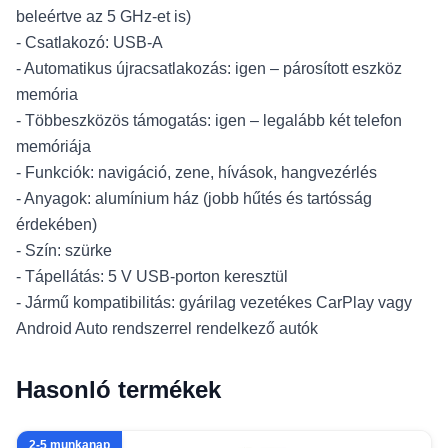
beleértve az 5 GHz-et is)
- Csatlakozó: USB-A
- Automatikus újracsatlakozás: igen – párosított eszköz
memória
- Többeszközös támogatás: igen – legalább két telefon
memóriája
- Funkciók: navigáció, zene, hívások, hangvezérlés
- Anyagok: alumínium ház (jobb hűtés és tartósság
érdekében)
- Szín: szürke
- Tápellátás: 5 V USB-porton keresztül
- Jármű kompatibilitás: gyárilag vezetékes CarPlay vagy
Android Auto rendszerrel rendelkező autók
Hasonló termékek
2-5 munkanap