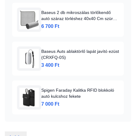
Baseus 2 db mikroszálas törlőkendő
autó száraz törléshez 40x40 Cm szürke
(CRXCMJ-0G)
6 700 Ft
Baseus Auts ablaktörlő lapát javító ezüst
(CRXFQ-0S)
3 400 Ft
Spigen Faraday Kalitka RFID blokkoló
autó kulcshoz fekete
7 000 Ft