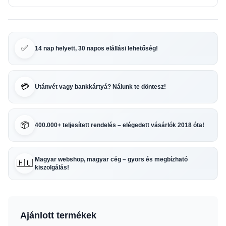
✅
14 nap helyett, 30 napos elállási lehetőség!
💳
Utánvét vagy bankkártyá? Nálunk te döntesz!
📦
400.000+ teljesített rendelés – elégedett vásárlók 2018 óta!
Magyar webshop, magyar cég – gyors és megbízható
🇭🇺
kiszolgálás!
Ajánlott termékek