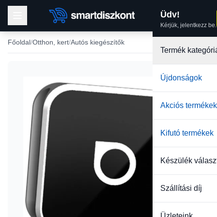
Üdv!
Kérjük, jelentkezz be.
Főoldal
Otthon, kert
Autós kiegészítők
Termék kategóri
Újdonságok
Akciós termékek
Kifutó termékek
Készülék válasz
Szállítási díj
Üzleteink