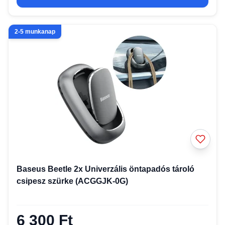
2-5 munkanap
Baseus Beetle 2x Univerzális öntapadós tároló
csipesz szürke (ACGGJK-0G)
6 300 Ft