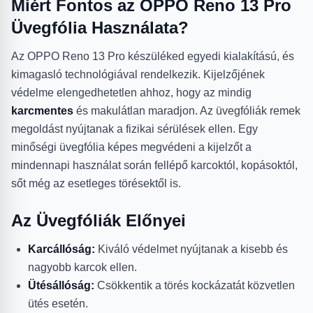
Miért Fontos az OPPO Reno 13 Pro
Üvegfólia Használata?
Az OPPO Reno 13 Pro készüléked egyedi kialakítású, és
kimagasló technológiával rendelkezik. Kijelzőjének
védelme elengedhetetlen ahhoz, hogy az mindig
karcmentes
és makulátlan maradjon. Az üvegfóliák remek
megoldást nyújtanak a fizikai sérülések ellen. Egy
minőségi üvegfólia képes megvédeni a kijelzőt a
mindennapi használat során fellépő karcoktól, kopásoktól,
sőt még az esetleges törésektől is.
Az Üvegfóliák Előnyei
Karcállóság:
Kiváló védelmet nyújtanak a kisebb és
nagyobb karcok ellen.
Ütésállóság:
Csökkentik a törés kockázatát közvetlen
ütés esetén.