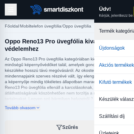
Üdv!
Kérjük, jelentkezz be.
Főoldal
Mobiltelefon üvegfólia
Oppo üvegfólia
Termék kategóri
Oppo Reno13 Pro üvegfólia kiváló
védelemhez
Újdonságok
Az Oppo Reno13 Pro üvegfólia kategóriában kiemelkedő
minőségű képernyővédőket talál, amelyek gondoskodnak
Akciós termékek
készüléke hosszú távú megóvásáról. Az okostelefon
mindennapjaink szerves részévé vált, így elengedhetetlen, hogy
a képernyője mindig tökéletes állapotban maradjon. Az Oppo
Kifutó termékek
Reno13 Pro üvegfólia ellenáll a karcolásoknak, ütésálló és kiváló
átláthatóságának köszönhetően nem torzítja a megjelenített
tartalmakat. Legyen szó bármilyen helyzetről ? akár a
Készülék válasz
munkahelyen, akár szabadidős tevékenységei során ?, a
Tovább olvasom
megfelelő üvegfólia biztosítja, hogy készüléke mindig védett
maradjon.
Szállítási díj
A Smart Diszkont kínálatában található Oppo Reno13 Pro
Szűrés
üvegfóliák egyszerű felhelyezést és buborékmentes tapadást
Üzleteink