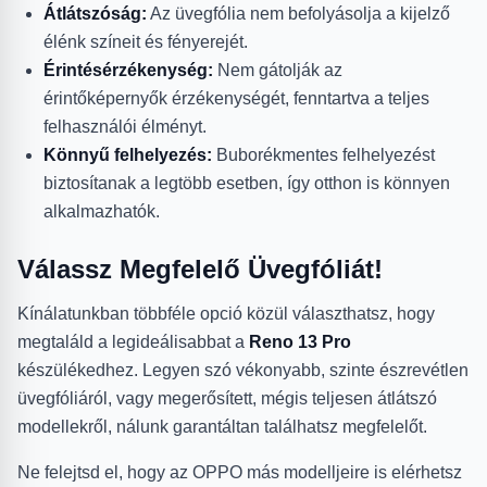
Átlátszóság:
Az üvegfólia nem befolyásolja a kijelző
élénk színeit és fényerejét.
Érintésérzékenység:
Nem gátolják az
érintőképernyők érzékenységét, fenntartva a teljes
felhasználói élményt.
Könnyű felhelyezés:
Buborékmentes felhelyezést
biztosítanak a legtöbb esetben, így otthon is könnyen
alkalmazhatók.
Válassz Megfelelő Üvegfóliát!
Kínálatunkban többféle opció közül választhatsz, hogy
megtaláld a legideálisabbat a
Reno 13 Pro
készülékedhez. Legyen szó vékonyabb, szinte észrevétlen
üvegfóliáról, vagy megerősített, mégis teljesen átlátszó
modellekről, nálunk garantáltan találhatsz megfelelőt.
Ne felejtsd el, hogy az OPPO más modelljeire is elérhetsz