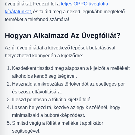
üvegfóliákat. Fedezd fel a
teljes OPPO üvegfólia
kínálatunkat
, és találd meg a neked leginkább megfelelő
terméket a telefonod számára!
Hogyan Alkalmazd Az Üvegfóliát?
Az új üvegfóliádat a következő lépések betartásával
helyezheted könnyedén a kijelződre:
Kezdetként tisztítsd meg alaposan a kijelzőt a mellékelt
alkoholos kendő segítségével.
Használd a mikroszálas törlőkendőt az esetleges por
és szösz eltávolítására.
Illeszd pontosan a fóliát a kijelző fölé.
Lassan helyezd rá, kezdve az egyik szélénél, hogy
minimalizáld a buborékképződést.
Simítsd végig a fóliát a mellékelt applikátor
segítségével.