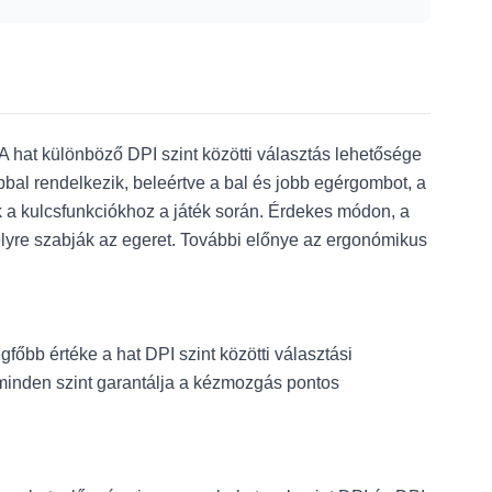
 hat különböző DPI szint közötti választás lehetősége
al rendelkezik, beleértve a bal és jobb egérgombot, a
k a kulcsfunkciókhoz a játék során. Érdekes módon, a
élyre szabják az egeret. További előnye az ergonómikus
őbb értéke a hat DPI szint közötti választási
 minden szint garantálja a kézmozgás pontos