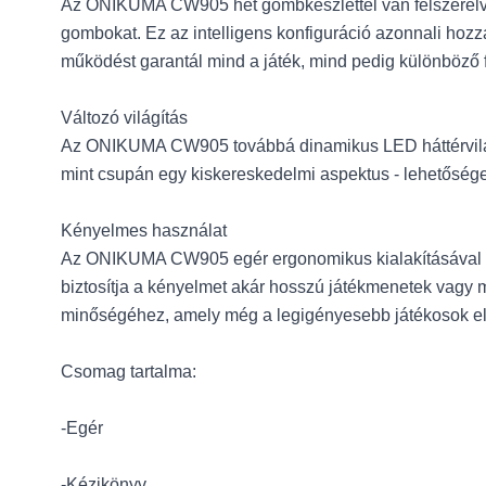
Az ONIKUMA CW905 hét gombkészlettel van felszerelve,
gombokat. Ez az intelligens konfiguráció azonnali hozz
működést garantál mind a játék, mind pedig különböző 
Változó világítás
Az ONIKUMA CW905 továbbá dinamikus LED háttérvilágításá
mint csupán egy kiskereskedelmi aspektus - lehetőséget
Kényelmes használat
Az ONIKUMA CW905 egér ergonomikus kialakításával is l
biztosítja a kényelmet akár hosszú játékmenetek vag
minőségéhez, amely még a legigényesebb játékosok elv
Csomag tartalma:
-Egér
-Kézikönyv