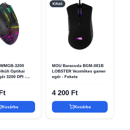
Kifutó
 WMGB-3200
MOU Baracuda BGM-081B
lküli Optikai
LOBSTER Vezetékes gamer
ér 3200 DPI -
egér - Fekete
Ft
4 200 Ft
Kosárba
Kosárba