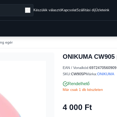
Készülék választó
Kapcsolat
Szállítási díj
Üzleteink
ng egér
ONIKUMA CW905 p
EAN / Vonalkód:
6972470560909
SKU:
CW905P
Márka:
ONIKUMA
Rendelhető
Már csak 1 db készleten
4 000 Ft