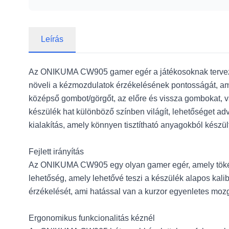
Leírás
Az ONIKUMA CW905 gamer egér a játékosoknak tervezett 
növeli a kézmozdulatok érzékelésének pontosságát, ame
középső gombot/görgőt, az előre és vissza gombokat, v
készülék hat különböző színben világít, lehetőséget ad
kialakítás, amely könnyen tisztítható anyagokból készült
Fejlett irányítás
Az ONIKUMA CW905 egy olyan gamer egér, amely tökéletes
lehetőség, amely lehetővé teszi a készülék alapos kal
érzékelését, ami hatással van a kurzor egyenletes moz
Ergonomikus funkcionalitás kéznél