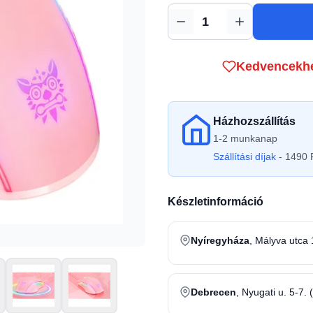
Mennyiség
Kedvencekh
Házhozszállítás
1-2 munkanap
Szállítási díjak
- 1490 F
Készletinformáció
Nyíregyháza
, Mályva utca 
Debrecen
, Nyugati u. 5-7. 