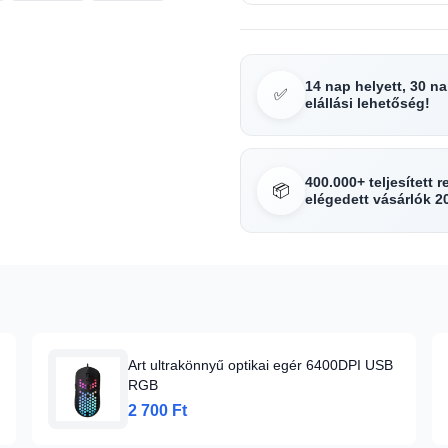
14 nap helyett, 30 n
✅
elállási lehetőség!
400.000+ teljesített 
📦
elégedett vásárlók 2
Art ultrakönnyű optikai egér 6400DPI USB
RGB
2 700 Ft