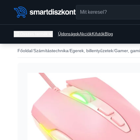
Összes termék
Újdonságok
Akciók
Kifutók
Blog
Főoldal
Számítástechnika
Egerek, billentyűzetek
Gamer, gami