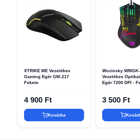
XTRIKE ME Vezetékes
Wozinsky WMGK-
Gaming Egér GM-217
Vezetékes Optika
Fekete
Egér 7200 DPI - F
4 900 Ft
3 500 Ft
Kosárba
Kosár