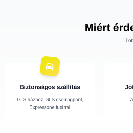
Miért érd
Töb
Biztonságos szállítás
Jó
GLS házhoz, GLS csomagpont,
A
Expressone futárral