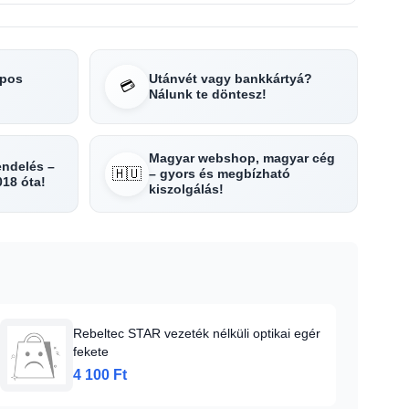
apos
Utánvét vagy bankkártyá?
💳
Nálunk te döntesz!
Magyar webshop, magyar cég
rendelés –
🇭🇺
– gyors és megbízható
018 óta!
kiszolgálás!
Rebeltec STAR vezeték nélküli optikai egér
fekete
4 100 Ft