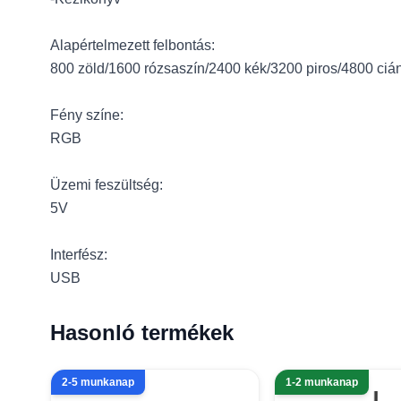
Alapértelmezett felbontás:
800 zöld/1600 rózsaszín/2400 kék/3200 piros/4800 ciá
Fény színe:
RGB
Üzemi feszültség:
5V
Interfész:
USB
Hasonló termékek
2-5 munkanap
1-2 munkanap