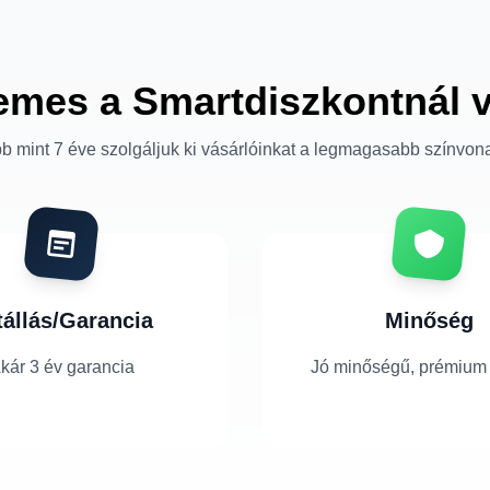
emes a Smartdiszkontnál 
b mint 7 éve szolgáljuk ki vásárlóinkat a legmagasabb színvon
tállás/Garancia
Minőség
kár 3 év garancia
Jó minőségű, prémium