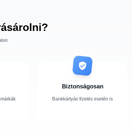
vásárolni?
alon
Biztonságosan
 márkák
Bankkártyás fizetés esetén is