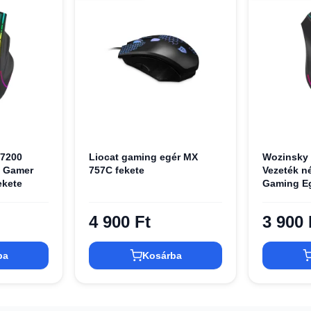
7200
Liocat gaming egér MX
Wozinsky
i Gamer
757C fekete
Vezeték né
ekete
Gaming Eg
Fekete
4 900 Ft
3 900 
ba
Kosárba