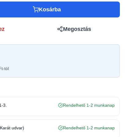
Kosárba
ez
Megosztás
t-tól
1-3.
Rendelhető 1-2 munkanap
(Karát udvar)
Rendelhető 1-2 munkanap