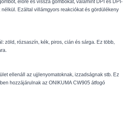
ombot, előre és vissza gombokat, valamint DPI és DPI-
 nélkül. Ezáltal villámgyors reakciókat és gördülékeny
zöld, rózsaszín, kék, piros, cián és sárga. Ez több,
ra.
let ellenáll az ujjlenyomatoknak, izzadságnak stb. Ez
égében hozzájárulnak az ONIKUMA CW905 átfogó