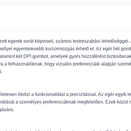
egerek sorát képviseli, számos testreszabási lehetőséggel. A
llyel egyenletesebb kurzormozgás érhető el. Az egér hét gombb
alamint két DPI gombot, amelyek gyors hozzáférést biztosítana
va a felhasználóknak, hogy vizuális preferenciáik alapján szem
.
en ötvözi a funkcionalitást a precizitással. Az egér egyik legf
ibrálását a személyes preferenciáknak megfelelően. Ezek közül
gására.