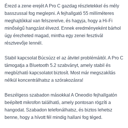
Érezd a zene erejét A Pro C gazdag részletekkel és mély
basszussal fog meglepni. A fejhallgató 55 milliméteres
meghajtókkal van felszerelve, és hagyja, hogy a Hi-Fi
minőségű hangzást élvezd. Ennek eredményeként bárhol
úgy érezheted magad, mintha egy zenei fesztivál
résztvevője lennél.
Stabil kapcsolat Búcsúzz el az átvitel problémáitól. A Pro C
támogatja a Bluetooth 5.2 szabványt, amely stabil és
megbízható kapcsolatot biztosít. Most már megszakítás
nélkül koncentrálhatsz a szórakozásra!
Beszélgess szabadon másokkal A Oneodio fejhallgatón
beépített mikrofon található, amely pontosan rögzíti a
hangodat. Szabadon telefonálhatsz, és biztos lehetsz
benne, hogy a hívott fél mindig hallani fog téged.