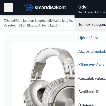
Üdv!
Kérjük, jelentkezz be.
Főoldal
Mobiltelefon kiegészítők
Audio kiegészítők
Termék kategóri
Vezeték nélküli Bluetooth fejhallgatók
Újdonságok
Akciós termékek
Kifutó termékek
Készülék válasz
Szállítási díj
Üzleteink