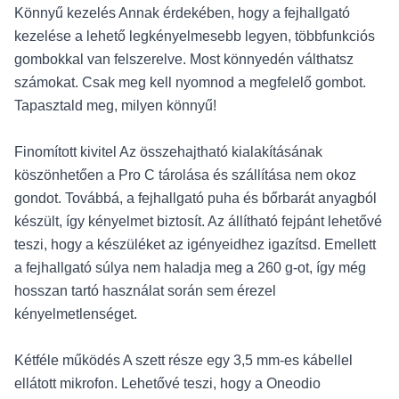
Könnyű kezelés Annak érdekében, hogy a fejhallgató
kezelése a lehető legkényelmesebb legyen, többfunkciós
gombokkal van felszerelve. Most könnyedén válthatsz
számokat. Csak meg kell nyomnod a megfelelő gombot.
Tapasztald meg, milyen könnyű!
Finomított kivitel Az összehajtható kialakításának
köszönhetően a Pro C tárolása és szállítása nem okoz
gondot. Továbbá, a fejhallgató puha és bőrbarát anyagból
készült, így kényelmet biztosít. Az állítható fejpánt lehetővé
teszi, hogy a készüléket az igényeidhez igazítsd. Emellett
a fejhallgató súlya nem haladja meg a 260 g-ot, így még
hosszan tartó használat során sem érezel
kényelmetlenséget.
Kétféle működés A szett része egy 3,5 mm-es kábellel
ellátott mikrofon. Lehetővé teszi, hogy a Oneodio