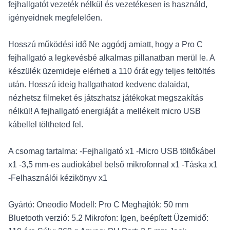
fejhallgatót vezeték nélkül és vezetékesen is használd,
igényeidnek megfelelően.
Hosszú működési idő Ne aggódj amiatt, hogy a Pro C
fejhallgató a legkevésbé alkalmas pillanatban merül le. A
készülék üzemideje elérheti a 110 órát egy teljes feltöltés
után. Hosszú ideig hallgathatod kedvenc dalaidat,
nézhetsz filmeket és játszhatsz játékokat megszakítás
nélkül! A fejhallgató energiáját a mellékelt micro USB
kábellel töltheted fel.
A csomag tartalma: -Fejhallgató x1 -Micro USB töltőkábel
x1 -3,5 mm-es audiokábel belső mikrofonnal x1 -Táska x1
-Felhasználói kézikönyv x1
Gyártó: Oneodio Modell: Pro C Meghajtók: 50 mm
Bluetooth verzió: 5.2 Mikrofon: Igen, beépített Üzemidő: