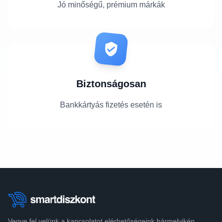
Jó minőségű, prémium márkák
Biztonságosan
Bankkártyás fizetés esetén is
Vegye fel velünk a kapcsolatot elérhetőségeink bármelyikén.