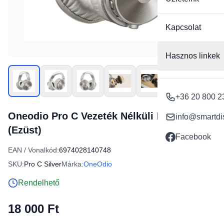
Kapcsolat
Hasznos linkek
+36 20 800 2
Oneodio Pro C Vezeték Nélküli Fejhallgató
info@smartdi
(Ezüst)
Facebook
EAN / Vonalkód:
6974028140748
SKU:
Pro C Silver
Márka:
OneOdio
Rendelhető
18 000 Ft