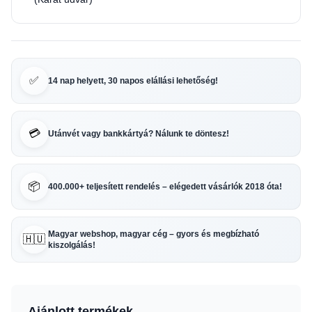
✅
14 nap helyett, 30 napos elállási lehetőség!
💳
Utánvét vagy bankkártyá? Nálunk te döntesz!
📦
400.000+ teljesített rendelés – elégedett vásárlók 2018 óta!
Magyar webshop, magyar cég – gyors és megbízható
🇭🇺
kiszolgálás!
Ajánlott termékek