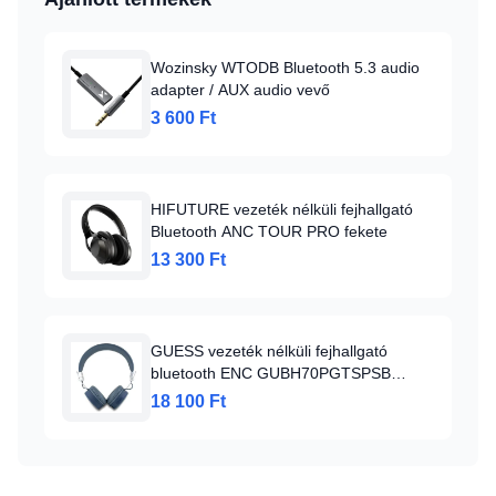
Wozinsky WTODB Bluetooth 5.3 audio
adapter / AUX audio vevő
3 600 Ft
HIFUTURE vezeték nélküli fejhallgató
Bluetooth ANC TOUR PRO fekete
13 300 Ft
GUESS vezeték nélküli fejhallgató
bluetooth ENC GUBH70PGTSPSB
(Grained Classic Round Shape) kék
18 100 Ft