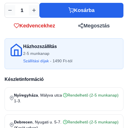
Kosárba
Mennyiség
Kedvencekhez
Megosztás
Házhozszállítás
2-5 munkanap
Szállítási díjak
- 1490 Ft-tól
Készletinformáció
Nyíregyháza
, Mályva utca
Rendelhető (2-5 munkanap)
1-3.
Debrecen
, Nyugati u. 5-7.
Rendelhető (2-5 munkanap)
(Karát udvar)