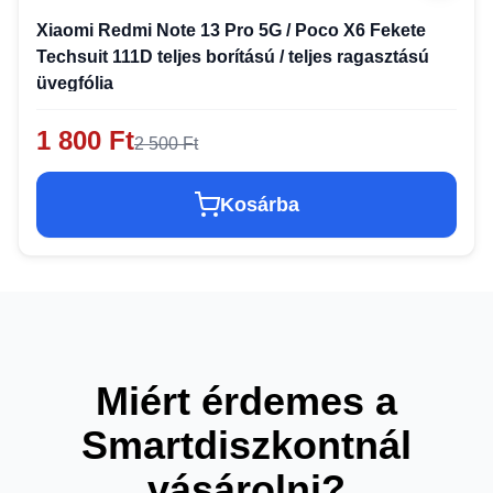
Xiaomi Redmi Note 13 Pro 5G / Poco X6 Fekete
Techsuit 111D teljes borítású / teljes ragasztású
üvegfólia
1 800 Ft
2 500 Ft
Kosárba
Miért érdemes a
Smartdiszkontnál
vásárolni?