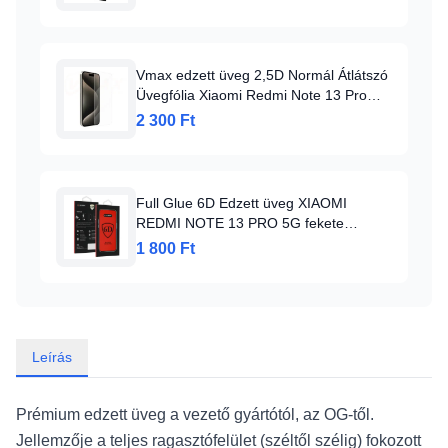
Vmax edzett üveg 2,5D Normál Átlátszó
Üvegfólia Xiaomi Redmi Note 13 Pro
5G-hez, Üvegfólia
2 300 Ft
Full Glue 6D Edzett üveg XIAOMI
REDMI NOTE 13 PRO 5G fekete
üvegfólia
1 800 Ft
Leírás
Prémium edzett üveg a vezető gyártótól, az OG-től.
Jellemzője a teljes ragasztófelület (széltől szélig) fokozott