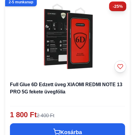
2-5 munkanap
-25%
Full Glue 6D Edzett üveg XIAOMI REDMI NOTE 13
PRO 5G fekete üvegfólia
1 800 Ft
2 400 Ft
Kosárba