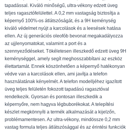
tapadással. Kiváló minőségű, ultra-vékony edzett üveg
teljes ragasztófelülettel. A 0,2 mm vastagság biztosítja a
képernyő 100%-os átlátszóságát, és a 9H keménység
kiváló védelmet nyújt a karcolások és a leesések hatása
ellen. Az új generációs oleofób bevonat megakadályozza
az ujjlenyomatokat, valamint a port és a
szennyeződéseket. Tökéletesen illeszkedő edzett üveg 9H
keménységgel, amely segít meghosszabbítani az eszköz
élettartamát. Ennek köszönhetően a képernyő hatékonyan
védve van a karcolások ellen, ami javítja a telefon
használatának kényelmét. A telefon modelljéhez igazított
üveg teljes felületén fokozott tapadású ragasztóval
rendelkezik. Gyorsan és pontosan illeszkedik a
képernyőre, nem hagyva légbuborékokat. A telepítési
készlet megkönnyíti a termék alkalmazását a kijelzőn,
problémamentesen. Az ultra-vékony, mindössze 0,2 mm
vastag formula teljes átlátszósággal és az érintési funkciók