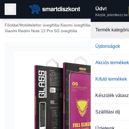
Üdv!
Kérjük, jelentkezz be.
Főoldal
Mobiltelefon üvegfólia
Xiaomi üvegfólia
Termék kategóri
Xiaomi Redmi Note 13 Pro 5G üvegfólia
Újdonságok
Akciós termékek
Kifutó termékek
Készülék válasz
Szállítási díj
Üzleteink