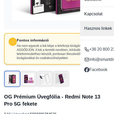
Kapcsolat
Hasznos linkek
Fontos információ
Ha nem egyezik a tok képe a telefonja kivágásaival, NE
+36 20 800 2
AGGÓDJON. A tok a termék nevében, leírásában szereplő
telefonmodellhez készült, pontosan illeszkedő
kivágásokkal és csatlakozóhelyekkel.
info@smartdi
Facebook
OG Prémium Üvegfólia - Redmi Note 13
Pro 5G fekete