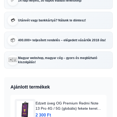
✅
14 nap helyett, 30 napos elállási lehetőség!
💳
Utánvét vagy bankkártyá? Nálunk te döntesz!
📦
400.000+ teljesített rendelés – elégedett vásárlók 2018 óta!
Magyar webshop, magyar cég – gyors és megbízható
🇭🇺
kiszolgálás!
Ajánlott termékek
Edzett üveg OG Premium Redmi Note
13 Pro 4G / 5G (globális) fekete keret
üvegfólia
2 300 Ft