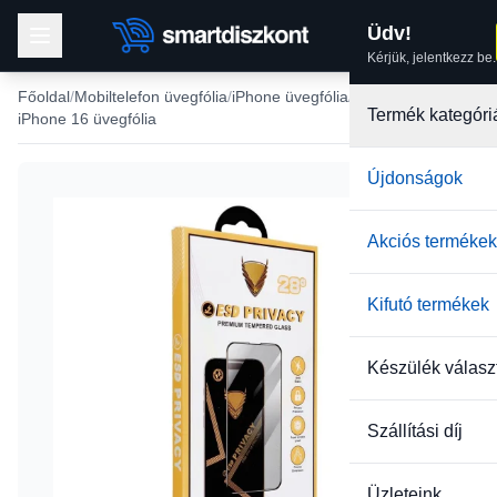
Üdv!
Kérjük, jelentkezz be.
Főoldal
Mobiltelefon üvegfólia
iPhone üvegfólia
Termék kategóri
iPhone 16 üvegfólia
Újdonságok
Akciós termékek
Kifutó termékek
Készülék válasz
Szállítási díj
Üzleteink