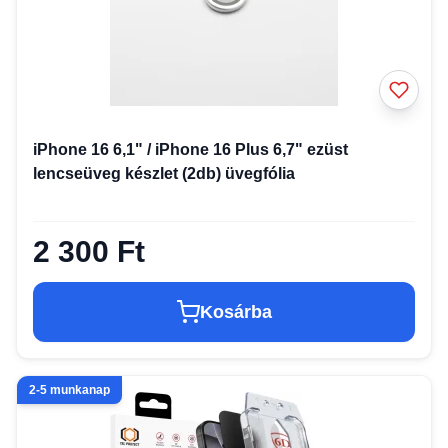
iPhone 16 6,1" / iPhone 16 Plus 6,7" ezüst
lencseüveg készlet (2db) üvegfólia
2 300 Ft
Kosárba
2-5 munkanap