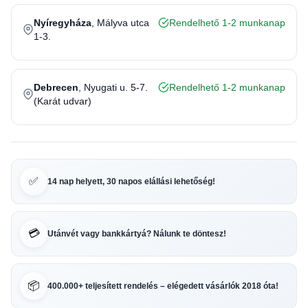
Nyíregyháza
, Mályva utca
Rendelhető 1-2 munkanap
1-3.
Debrecen
, Nyugati u. 5-7.
Rendelhető 1-2 munkanap
(Karát udvar)
✅
14 nap helyett, 30 napos elállási lehetőség!
💳
Utánvét vagy bankkártyá? Nálunk te döntesz!
📦
400.000+ teljesített rendelés – elégedett vásárlók 2018 óta!