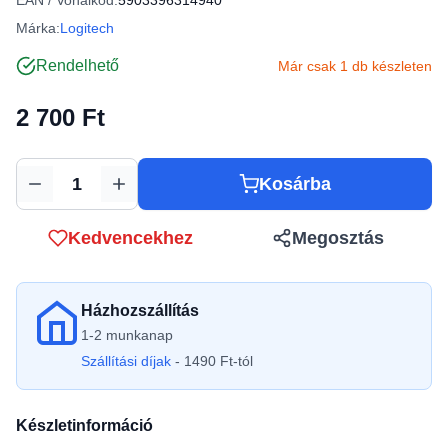
EAN / Vonalkód:
5903396314940
Márka:
Logitech
Rendelhető
Már csak 1 db készleten
2 700 Ft
Kosárba
Mennyiség
Kedvencekhez
Megosztás
Házhozszállítás
1-2 munkanap
Szállítási díjak
- 1490 Ft-tól
Készletinformáció