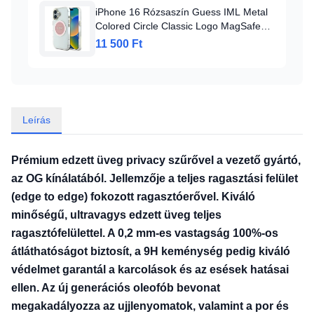
iPhone 16 Rózsaszín Guess IML Metal
Colored Circle Classic Logo MagSafe
tok
11 500 Ft
Leírás
Prémium edzett üveg privacy szűrővel a vezető gyártó,
az OG kínálatából. Jellemzője a teljes ragasztási felület
(edge to edge) fokozott ragasztóerővel. Kiváló
minőségű, ultravagys edzett üveg teljes
ragasztófelülettel. A 0,2 mm-es vastagság 100%-os
átláthatóságot biztosít, a 9H keménység pedig kiváló
védelmet garantál a karcolások és az esések hatásai
ellen. Az új generációs oleofób bevonat
megakadályozza az ujjlenyomatok, valamint a por és