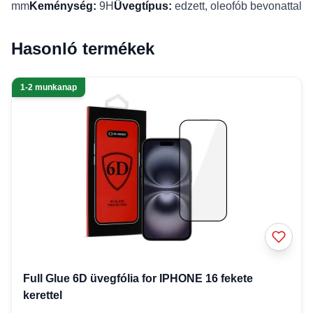
mm
Keménység:
9H
Üvegtípus:
edzett, oleofób bevonattal
Hasonló termékek
1-2 munkanap
Full Glue 6D üvegfólia for IPHONE 16 fekete
kerettel