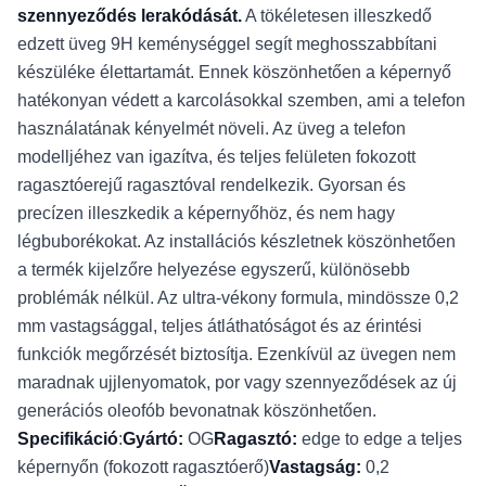
szennyeződés lerakódását.
A tökéletesen illeszkedő
edzett üveg 9H keménységgel segít meghosszabbítani
készüléke élettartamát. Ennek köszönhetően a képernyő
hatékonyan védett a karcolásokkal szemben, ami a telefon
használatának kényelmét növeli. Az üveg a telefon
modelljéhez van igazítva, és teljes felületen fokozott
ragasztóerejű ragasztóval rendelkezik. Gyorsan és
precízen illeszkedik a képernyőhöz, és nem hagy
légbuborékokat. Az installációs készletnek köszönhetően
a termék kijelzőre helyezése egyszerű, különösebb
problémák nélkül. Az ultra-vékony formula, mindössze 0,2
mm vastagsággal, teljes átláthatóságot és az érintési
funkciók megőrzését biztosítja. Ezenkívül az üvegen nem
maradnak ujjlenyomatok, por vagy szennyeződések az új
generációs oleofób bevonatnak köszönhetően.
Specifikáció
:
Gyártó:
OG
Ragasztó:
edge to edge a teljes
képernyőn (fokozott ragasztóerő)
Vastagság:
0,2