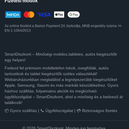
Fizetési módok
Az online fizetést a Barion Payment Zrt. biztosítja, MNB engedély száma: H-
EN-1-1064/2013
SmartDiszkont – Minőségi mobilos,tabletes, autós kiegészítők
egy helyen!
Fedezd fel prémium mobiltelefon tokok, üvegfóliák, autós
tartozékok és tablet kiegészítők széles választékát!
Webáruházunkban megtalálod a legnépszerűbb kiegészítőket
Apple, Samsung, Xiaomi és más márkák készülékeihez. Gyors
házhoz szállítás, folyamatos akciók és megbízható
ügyfélszolgálat – SmartDiszkont, ahol a minőség és a kedvező ár
találkozik!
📦 Gyors szállítás | 📞 Ügyfélszolgálat | 💳 Biztonságos fizetés
© 2026 SmartDiszkont. Minden jog fenntartva.