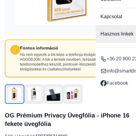
Kapcsolat
Hasznos linkek
Fontos információ
Ha nem egyezik a tok képe a telefonja kivágásaival, NE
+36 20 800 2
AGGÓDJON. A tok a termék nevében, leírásában szereplő
telefonmodellhez készült, pontosan illeszkedő
kivágásokkal és csatlakozóhelyekkel.
info@smartdi
Facebook
OG Prémium Privacy Üvegfólia - iPhone 16
fekete üvegfólia