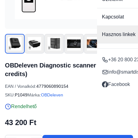
Kapcsolat
Hasznos linkek
+36 20 800 2
OBDeleven Diagnostic scanner 3 (100
info@smartdi
credits)
Facebook
EAN / Vonalkód:
4779060890154
SKU:
P1049
Márka:
OBDeleven
Rendelhető
43 200 Ft