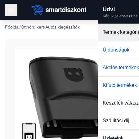
Üdv!
Kérjük, jelentkezz be.
Főoldal
Otthon, kert
Autós kiegészítők
Termék kategóri
Újdonságok
Akciós termékek
Kifutó termékek
Készülék válasz
Szállítási díj
Üzleteink