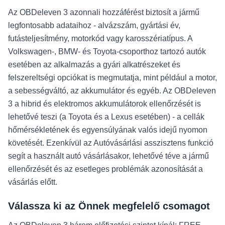
Az OBDeleven 3 azonnali hozzáférést biztosít a jármű
legfontosabb adataihoz - alvázszám, gyártási év,
futásteljesítmény, motorkód vagy karosszériatípus. A
Volkswagen-, BMW- és Toyota-csoporthoz tartozó autók
esetében az alkalmazás a gyári alkatrészeket és
felszereltségi opciókat is megmutatja, mint például a motor,
a sebességváltó, az akkumulátor és egyéb. Az OBDeleven
3 a hibrid és elektromos akkumulátorok ellenőrzését is
lehetővé teszi (a Toyota és a Lexus esetében) - a cellák
hőmérsékletének és egyensúlyának valós idejű nyomon
követését. Ezenkívül az Autóvásárlási asszisztens funkció
segít a használt autó vásárlásakor, lehetővé téve a jármű
ellenőrzését és az esetleges problémák azonosítását a
vásárlás előtt.
Válassza ki az Önnek megfelelő csomagot