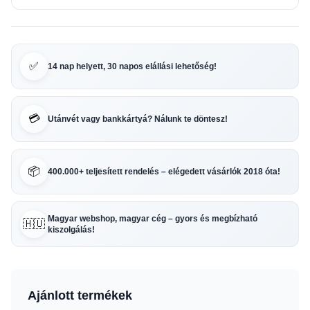
✅
14 nap helyett, 30 napos elállási lehetőség!
💳
Utánvét vagy bankkártyá? Nálunk te döntesz!
📦
400.000+ teljesített rendelés – elégedett vásárlók 2018 óta!
Magyar webshop, magyar cég – gyors és megbízható
🇭🇺
kiszolgálás!
Ajánlott termékek