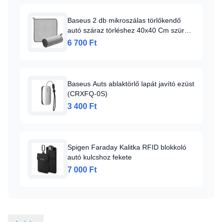
Baseus 2 db mikroszálas törlőkendő
autó száraz törléshez 40x40 Cm szürke
(CRXCMJ-0G)
6 700 Ft
Baseus Auts ablaktörlő lapát javító ezüst
(CRXFQ-0S)
3 400 Ft
Spigen Faraday Kalitka RFID blokkoló
autó kulcshoz fekete
7 000 Ft