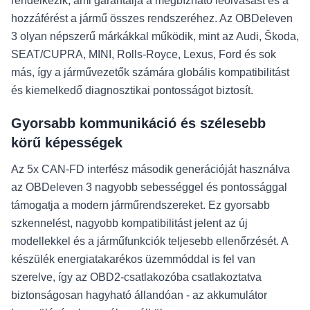
rendelkezik, ami garantálja a megbízható leolvasást és a
hozzáférést a jármű összes rendszeréhez. Az OBDeleven
3 olyan népszerű márkákkal működik, mint az Audi, Škoda,
SEAT/CUPRA, MINI, Rolls-Royce, Lexus, Ford és sok
más, így a járművezetők számára globális kompatibilitást
és kiemelkedő diagnosztikai pontosságot biztosít.
Gyorsabb kommunikáció és szélesebb
körű képességek
Az 5x CAN-FD interfész második generációját használva
az OBDeleven 3 nagyobb sebességgel és pontossággal
támogatja a modern járműrendszereket. Ez gyorsabb
szkennelést, nagyobb kompatibilitást jelent az új
modellekkel és a járműfunkciók teljesebb ellenőrzését. A
készülék energiatakarékos üzemmóddal is fel van
szerelve, így az OBD2-csatlakozóba csatlakoztatva
biztonságosan hagyható állandóan - az akkumulátor