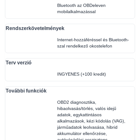
Bluetooth az OBDeleven
mobilalkalmazással
Rendszerkövetelmények
Internet-hozzáféréssel és Bluetooth-
szal rendelkező okostelefon
Terv verzió
INGYENES (+100 kredit)
További funkciók
OBD2 diagnosztika,
hibaolvasás/törlés, valós idejű
adatok, egykattintásos
alkalmazások, kézi kódolás (VAG),
járműadatok leolvasása, hibrid
akkumulátor ellenőrzése,
autóvásárlási asszisztens.