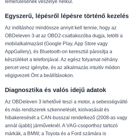
lemerülésének veszélye nélkül.
Egyszerű, lépésről lépésre történő kezelés
Az indításhoz mindössze annyit kell tennie, hogy az
OBDeleven 3-at az OBD2-csatlakozóba dugja, letölti a
mobilalkalmazást (Google Play, App Store vagy
AppGallery), és Bluetooth-on keresztül párosítja a
készüléket a telefonjával. Az egész folyamat néhány
percet vesz igénybe, és az alkalmazás intuitív módon
végigvezeti Önt a beállításokon.
Diagnosztika és valós idejű adatok
Az OBDeleven 3 lehetővé teszi a motor, a sebességváltó
és más rendszerek szkennelését, kiolvasását és
hibakeresését a CAN-busszal rendelkező (2008-as vagy
annál újabb) járműveknél. A VAG-csoporthoz tartozó
márkák, a BMW, a Toyota és a Ford számára is