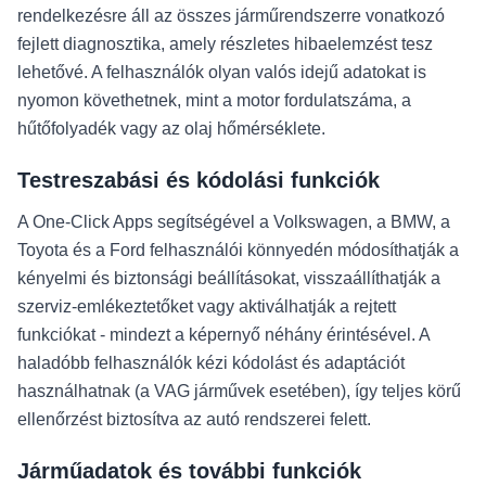
rendelkezésre áll az összes járműrendszerre vonatkozó
fejlett diagnosztika, amely részletes hibaelemzést tesz
lehetővé. A felhasználók olyan valós idejű adatokat is
nyomon követhetnek, mint a motor fordulatszáma, a
hűtőfolyadék vagy az olaj hőmérséklete.
Testreszabási és kódolási funkciók
A One-Click Apps segítségével a Volkswagen, a BMW, a
Toyota és a Ford felhasználói könnyedén módosíthatják a
kényelmi és biztonsági beállításokat, visszaállíthatják a
szerviz-emlékeztetőket vagy aktiválhatják a rejtett
funkciókat - mindezt a képernyő néhány érintésével. A
haladóbb felhasználók kézi kódolást és adaptációt
használhatnak (a VAG járművek esetében), így teljes körű
ellenőrzést biztosítva az autó rendszerei felett.
Járműadatok és további funkciók