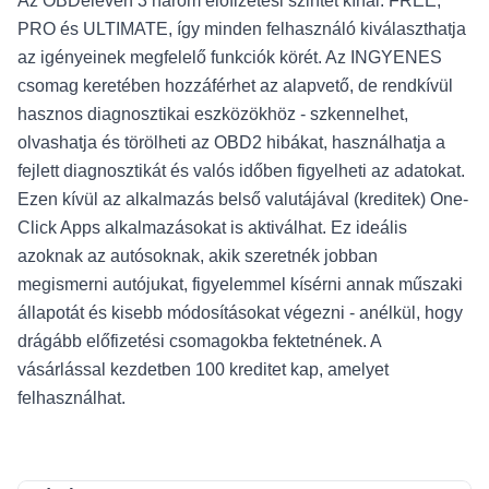
Az OBDeleven 3 három előfizetési szintet kínál: FREE,
PRO és ULTIMATE, így minden felhasználó kiválaszthatja
az igényeinek megfelelő funkciók körét. Az INGYENES
csomag keretében hozzáférhet az alapvető, de rendkívül
hasznos diagnosztikai eszközökhöz - szkennelhet,
olvashatja és törölheti az OBD2 hibákat, használhatja a
fejlett diagnosztikát és valós időben figyelheti az adatokat.
Ezen kívül az alkalmazás belső valutájával (kreditek) One-
Click Apps alkalmazásokat is aktiválhat. Ez ideális
azoknak az autósoknak, akik szeretnék jobban
megismerni autójukat, figyelemmel kísérni annak műszaki
állapotát és kisebb módosításokat végezni - anélkül, hogy
drágább előfizetési csomagokba fektetnének. A
vásárlással kezdetben 100 kreditet kap, amelyet
felhasználhat.