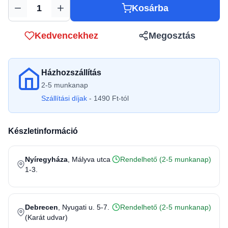
Kosárba
Mennyiség
Kedvencekhez
Megosztás
Házhozszállítás
2-5 munkanap
Szállítási díjak
- 1490 Ft-tól
Készletinformáció
Nyíregyháza
, Mályva utca
Rendelhető (2-5 munkanap)
1-3.
Debrecen
, Nyugati u. 5-7.
Rendelhető (2-5 munkanap)
(Karát udvar)