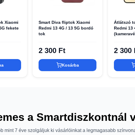
ok Xiaomi
Smart Diva fliptok Xiaomi
Átlátszó 
5G fekete
Redmi 13 4G / 13 5G bordó
Redmi 13
tok
(kameravé
tok
2 300 Ft
2 300 
ba
Kosárba
emes a Smartdiszkontnál 
b mint 7 éve szolgáljuk ki vásárlóinkat a legmagasabb színvon