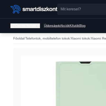
Összes termék
Újdonságok
Akciók
Kifutók
Blog
Főoldal
Telefontok, mobiltelefon tokok
Xiaomi tokok
Xiaomi Re