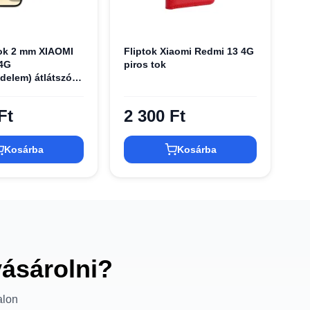
tok 2 mm XIAOMI
Fliptok Xiaomi Redmi 13 4G
 4G
piros tok
delem) átlátszó
Ft
2 300 Ft
Kosárba
Kosárba
vásárolni?
alon