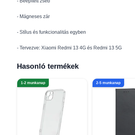
- Beépített zseb
- Mágneses zár
- Stílus és funkcionalitás egyben
- Tervezve: Xiaomi Redmi 13 4G és Redmi 13 5G
Hasonló termékek
1-2 munkanap
2-5 munkanap