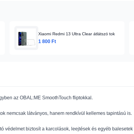
Xiaomi Redmi 13 Ultra Clear átlátszó tok
1 800 Ft
egyben az OBAL:ME SmoothTouch fliptokkal.
 tok nemcsak látványos, hanem rendkívül kellemes tapintású is.
tó védelmet biztosít a karcolások, leejtések és egyéb balesetek 