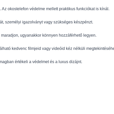
 Az okostelefon védelme mellett praktikus funkciókat is kínál.
tyát, személyi igazolványt vagy szükséges készpénzt.
va maradjon, ugyanakkor könnyen hozzáférhető legyen.
ható kedvenc filmjeid vagy videóid kéz nélküli megtekintéséh
magban értékeli a védelmet és a luxus dizájnt.