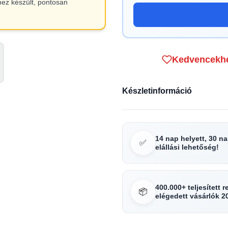
hez készült, pontosan
Kedvencekh
Készletinformáció
14 nap helyett, 30 n
✅
elállási lehetőség!
400.000+ teljesített 
📦
elégedett vásárlók 2