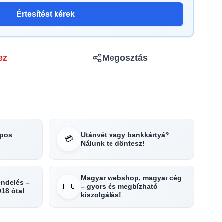
Értesítést kérek
ez
Megosztás
apos
Utánvét vagy bankkártyá?
💳
Nálunk te döntesz!
Magyar webshop, magyar cég
rendelés –
🇭🇺
– gyors és megbízható
018 óta!
kiszolgálás!