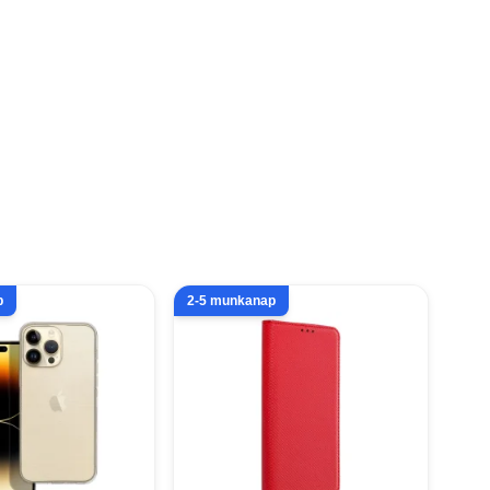
p
2-5 munkanap