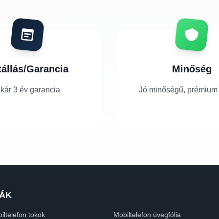
tállás/Garancia
Minőség
kár 3 év garancia
Jó minőségű, prémium
ÁK
iltelefon tokok
Mobiltelefon üvegfólia