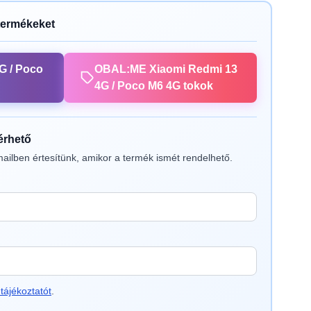
termékeket
G / Poco
OBAL:ME Xiaomi Redmi 13
4G / Poco M6 4G tokok
lérhető
ailben értesítünk, amikor a termék ismét rendelhető.
tájékoztatót
.