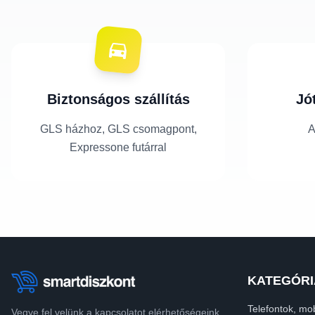
Biztonságos szállítás
Jó
GLS házhoz, GLS csomagpont,
A
Expressone futárral
KATEGÓRI
Telefontok, mob
Vegye fel velünk a kapcsolatot elérhetőségeink