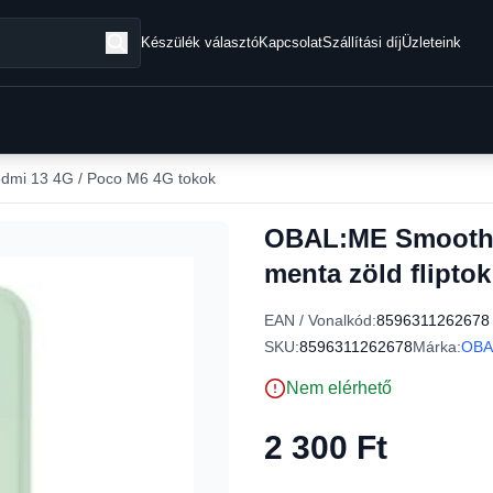
Készülék választó
Kapcsolat
Szállítási díj
Üzleteink
dmi 13 4G / Poco M6 4G tokok
OBAL:ME SmoothT
menta zöld fliptok
EAN / Vonalkód:
8596311262678
SKU:
8596311262678
Márka:
OBA
Nem elérhető
2 300 Ft