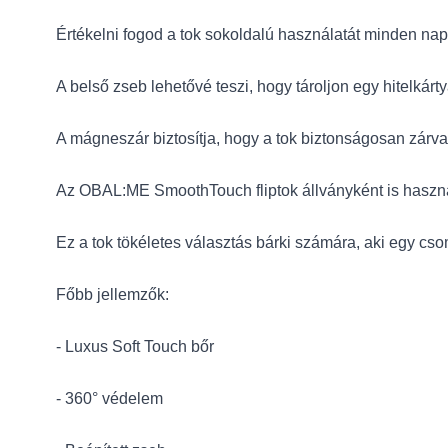
Értékelni fogod a tok sokoldalú használatát minden nap.
A belső zseb lehetővé teszi, hogy tároljon egy hitelkár
A mágneszár biztosítja, hogy a tok biztonságosan zár
Az OBAL:ME SmoothTouch fliptok állványként is használ
Ez a tok tökéletes választás bárki számára, aki egy cso
Főbb jellemzők:
- Luxus Soft Touch bőr
- 360° védelem