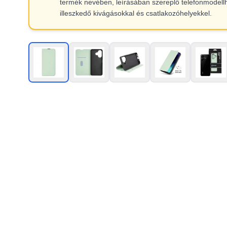
termék nevében, leírásában szereplő telefonmodell
illeszkedő kivágásokkal és csatlakozóhelyekkel.