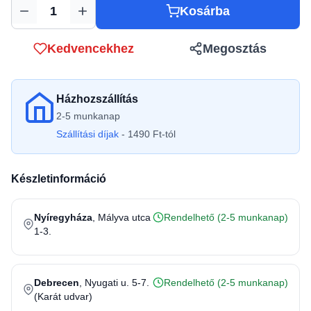
Kosárba
Mennyiség
Kedvencekhez
Megosztás
Házhozszállítás
2-5 munkanap
Szállítási díjak
- 1490 Ft-tól
Készletinformáció
Nyíregyháza
, Mályva utca
Rendelhető (2-5 munkanap)
1-3.
Debrecen
, Nyugati u. 5-7.
Rendelhető (2-5 munkanap)
(Karát udvar)