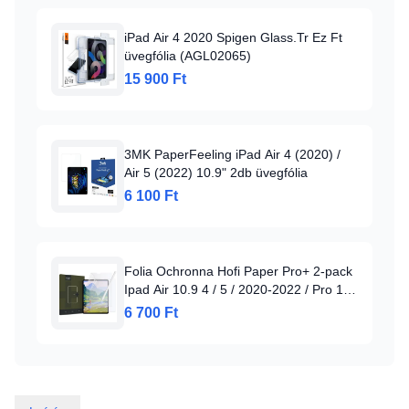
iPad Air 4 2020 Spigen Glass.Tr Ez Ft
üvegfólia (AGL02065)
15 900 Ft
3MK PaperFeeling iPad Air 4 (2020) /
Air 5 (2022) 10.9" 2db üvegfólia
6 100 Ft
Folia Ochronna Hofi Paper Pro+ 2-pack
Ipad Air 10.9 4 / 5 / 2020-2022 / Pro 11
2 / 3 / 4 / 2020-2022 Matte Clear
6 700 Ft