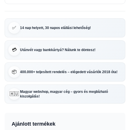
✅
14 nap helyett, 30 napos elállási lehetőség!
💳
Utánvét vagy bankkártyá? Nálunk te döntesz!
📦
400.000+ teljesített rendelés – elégedett vásárlók 2018 óta!
Magyar webshop, magyar cég – gyors és megbízható
🇭🇺
kiszolgálás!
Ajánlott termékek