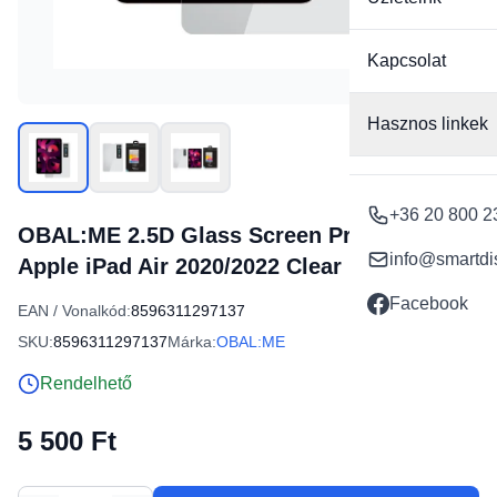
Kapcsolat
Hasznos linkek
+36 20 800 2
OBAL:ME 2.5D Glass Screen Protector for
info@smartdi
Apple iPad Air 2020/2022 Clear
Facebook
EAN / Vonalkód:
8596311297137
SKU:
8596311297137
Márka:
OBAL:ME
Rendelhető
5 500 Ft