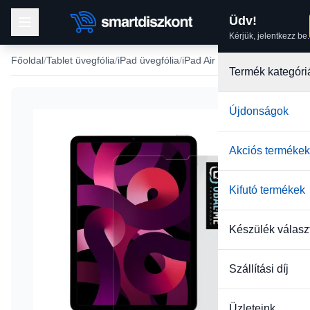
Üdv!
Kérjük, jelentkezz be.
Főoldal
Tablet üvegfólia
iPad üvegfólia
iPad Air 4 2020 üvegfóliák
Termék kategóri
Újdonságok
Akciós termékek
Kifutó termékek
Készülék válasz
Szállítási díj
Üzleteink