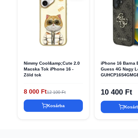
Nimmy Cool&amp;Cute 2.0
iPhone 16 Barna E
Macska Tok iPhone 16 -
Guess 4G Nagy 
Zöld tok
GUHCP16S4GMGB
10 400 Ft
8 000 Ft
12 100 Ft
Kosárba
Kosár