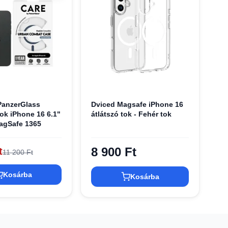
PanzerGlass
Dviced Magsafe iPhone 16
ok iPhone 16 6.1"
átlátszó tok - Fehér tok
agSafe 1365
8 900 Ft
t
11 200 Ft
Kosárba
Kosárba