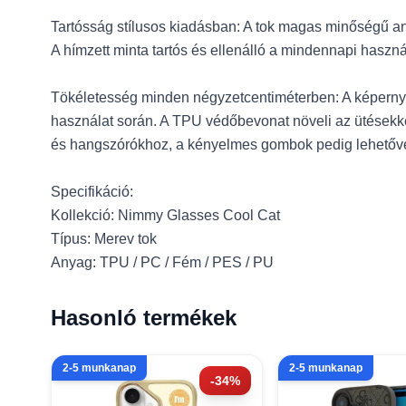
Tartósság stílusos kiadásban: A tok magas minőségű an
A hímzett minta tartós és ellenálló a mindennapi haszná
Tökéletesség minden négyzetcentiméterben: A képernyő
használat során. A TPU védőbevonat növeli az ütésekke
és hangszórókhoz, a kényelmes gombok pedig lehetővé 
Specifikáció:
Kollekció: Nimmy Glasses Cool Cat
Típus: Merev tok
Anyag: TPU / PC / Fém / PES / PU
Hasonló termékek
2-5 munkanap
2-5 munkanap
-34%