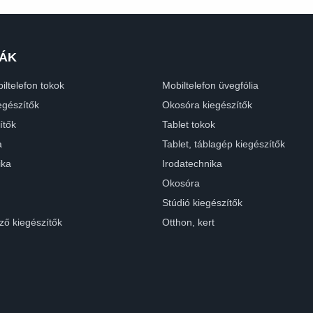
ÁK
iltelefon tokok
Mobiltelefon üvegfólia
egészítők
Okosóra kiegészítők
ítők
Tablet tokok
a
Tablet, táblagép kiegészítők
ika
Irodatechnika
Okosóra
Stúdió kiegészítők
ző kiegészítők
Otthon, kert