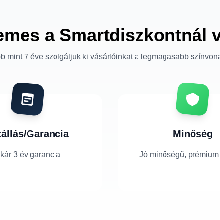
emes a Smartdiszkontnál 
b mint 7 éve szolgáljuk ki vásárlóinkat a legmagasabb színvon
tállás/Garancia
Minőség
kár 3 év garancia
Jó minőségű, prémium