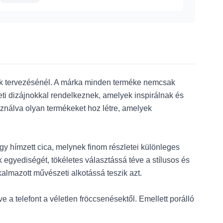
ítők tervezésénél. A márka minden terméke nemcsak
eti dizájnokkal rendelkeznek, amelyek inspirálnak és
nálva olyan termékeket hoz létre, amelyek
gy hímzett cica, melynek finom részletei különleges
egyediségét, tökéletes választássá téve a stílusos és
almazott művészeti alkotássá teszik azt.
 telefont a véletlen fröccsenésektől. Emellett porálló