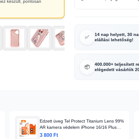
hez készült, pontosan
14 nap helyett, 30 n
✅
elállási lehetőség!
400.000+ teljesített 
📦
elégedett vásárlók 2
Edzett üveg Tel Protect Titanium Lens 99%
AR kamera védelem iPhone 16/16 Plus
fekete (2 db lencse) üvegfólia
3 800 Ft