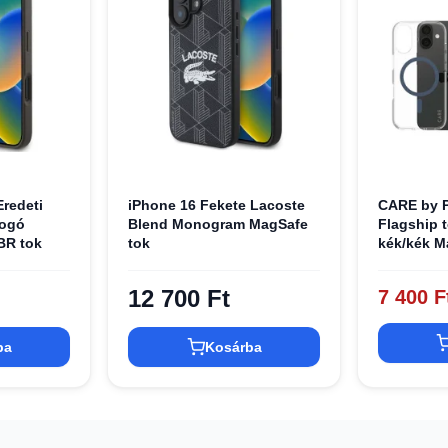
redeti
iPhone 16 Fekete Lacoste
CARE by 
Logó
Blend Monogram MagSafe
Flagship t
R tok
tok
kék/kék M
12 700 Ft
7 400 F
ba
Kosárba