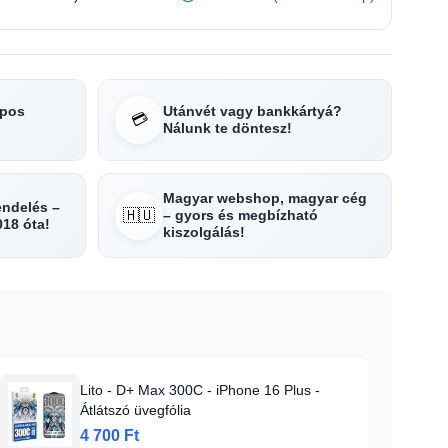
apos
Utánvét vagy bankkártyá?
💳
Nálunk te döntesz!
Magyar webshop, magyar cég
rendelés –
🇭🇺
– gyors és megbízható
018 óta!
kiszolgálás!
Lito - D+ Max 300C - iPhone 16 Plus -
Átlátszó üvegfólia
4 700 Ft