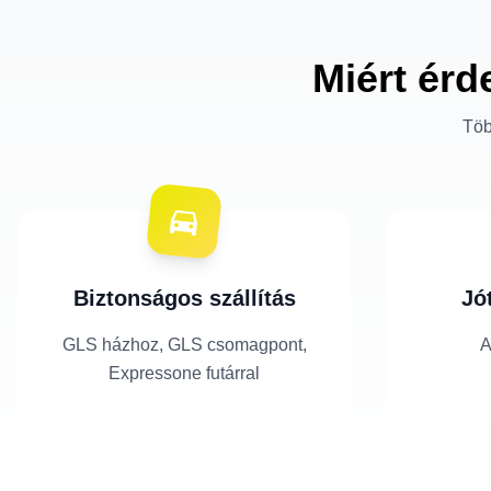
Miért érd
Töb
Biztonságos szállítás
Jó
GLS házhoz, GLS csomagpont,
A
Expressone futárral