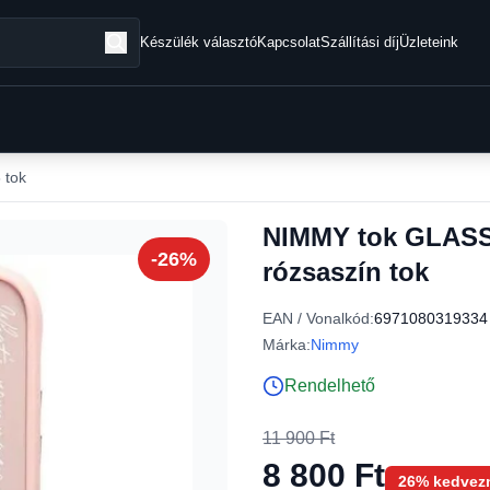
Készülék választó
Kapcsolat
Szállítási díj
Üzleteink
 tok
NIMMY tok GLASS
-26%
rózsaszín tok
EAN / Vonalkód:
6971080319334
Márka:
Nimmy
Rendelhető
11 900 Ft
8 800 Ft
26% kedvez