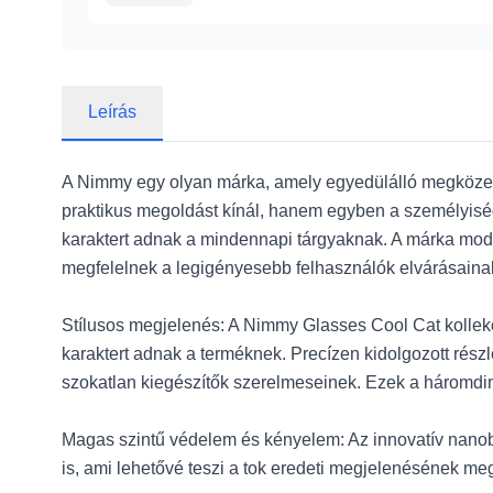
CLEAR üvegfólia
Leírás
A Nimmy egy olyan márka, amely egyedülálló megközelít
praktikus megoldást kínál, hanem egyben a személyiség 
karaktert adnak a mindennapi tárgyaknak. A márka mod
megfelelnek a legigényesebb felhasználók elvárásaina
Stílusos megjelenés: A Nimmy Glasses Cool Cat kollekci
karaktert adnak a terméknek. Precízen kidolgozott rész
szokatlan kiegészítők szerelmeseinek. Ezek a háromdime
Magas szintű védelem és kényelem: Az innovatív nanobev
is, ami lehetővé teszi a tok eredeti megjelenésének megő