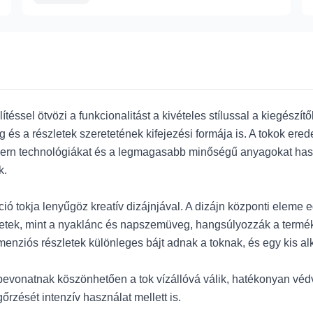
éssel ötvözi a funkcionalitást a kivételes stílussal a kiegész
és a részletek szeretetének kifejezési formája is. A tokok ered
ern technológiákat és a legmagasabb minőségű anyagokat hasz
k.
ó tokja lenyűgöz kreatív dizájnjával. A dizájn központi eleme e
letek, mint a nyaklánc és napszemüveg, hangsúlyozzák a termék 
nziós részletek különleges bájt adnak a toknak, és egy kis alk
onatnak köszönhetően a tok vízállóvá válik, hatékonyan védve a
rzését intenzív használat mellett is.