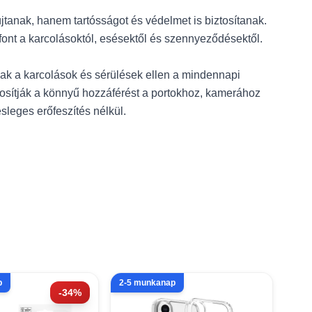
anak, hanem tartósságot és védelmet is biztosítanak.
font a karcolásoktól, esésektől és szennyeződésektől.
ak a karcolások és sérülések ellen a mindennapi
tosítják a könnyű hozzáférést a portokhoz, kamerához
leges erőfeszítés nélkül.
p
2-5 munkanap
-34%