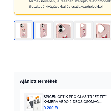
termék nevében, leírásában szereplő telefonmodell
illeszkedő kivágásokkal és csatlakozóhelyekkel.
Ajánlott termékek
SPIGEN OPTIK PRO GLAS.TR "EZ FIT"
KAMERA VÉDŐ 2-DBOS CSOMAG
IPHONE 16 / 16 PLUS / 17 CRYSTAL
9 200 Ft