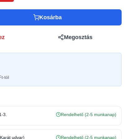
Kosárba
ez
Megosztás
t-tól
1-3.
Rendelhető (2-5 munkanap)
(Karát udvar)
Rendelhető (2-5 munkanap)