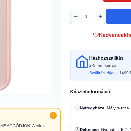
Mennyiség
Kedvencekh
Házhozszállítás
2-5 munkanap
Szállítási díjak
- 1490 F
Készletinformáció
Nyíregyháza
, Mályva utca 
l, NE AGGÓDJON. A tok a
Debrecen
, Nyugati u. 5-7. 