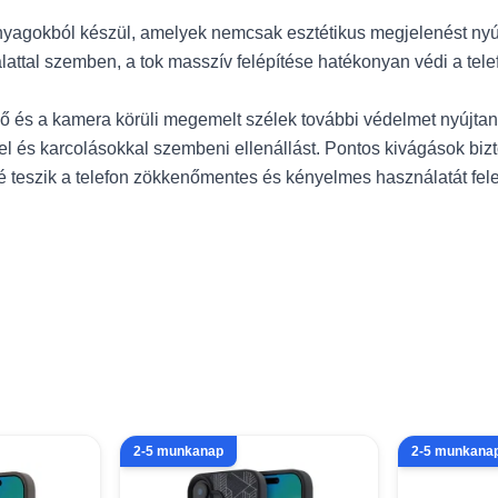
yagokból készül, amelyek nemcsak esztétikus megjelenést nyújt
lattal szemben, a tok masszív felépítése hatékonyan védi a tele
 és a kamera körüli megemelt szélek további védelmet nyújtan
l és karcolásokkal szembeni ellenállást. Pontos kivágások biz
teszik a telefon zökkenőmentes és kényelmes használatát feles
2-5 munkanap
2-5 munkana