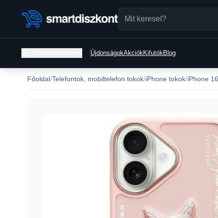
Összes termék
Újdonságok
Akciók
Kifutók
Blog
Főoldal
Telefontok, mobiltelefon tokok
iPhone tokok
iPhone 16