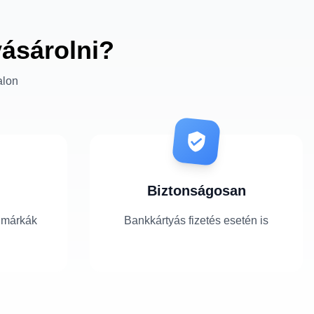
vásárolni?
alon
Biztonságosan
 márkák
Bankkártyás fizetés esetén is