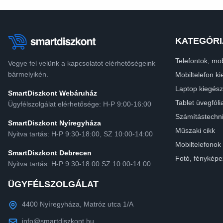
KATEGÓRI
Telefontok, mob
Vegye fel velünk a kapcsolatot elérhetőségeink
bármelyikén.
Mobiltelefon ki
Laptop kiegész
SmartDiszkont Webáruház
Tablet üvegfóli
Ügyfélszolgálat elérhetősége: H-P 9:00-16:00
Számítástechn
SmartDiszkont Nyíregyháza
Műszaki cikk
Nyitva tartás: H-P 9:30-18:00, SZ 10:00-14:00
Mobiltelefonok
SmartDiszkont Debrecen
Fotó, fényképe
Nyitva tartás: H-P 9:30-18:00 SZ 10:00-14:00
ÜGYFÉLSZOLGÁLAT
4400 Nyíregyháza, Matróz utca 1/A
info@smartdiszkont.hu