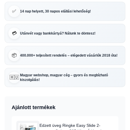
✅
14 nap helyett, 30 napos elállási lehetőség!
💳
Utánvét vagy bankkártyá? Nálunk te döntesz!
📦
400.000+ teljesített rendelés – elégedett vásárlók 2018 óta!
Magyar webshop, magyar cég – gyors és megbízható
🇭🇺
kiszolgálás!
Ajánlott termékek
Edzett üveg Ringke Easy Slide 2-