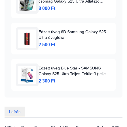
csomag Galaxy S25 Ultra Átlátszó
üvegfólia
8 000 Ft
Edzett üveg 6D Samsung Galaxy S25
Ultra üvegfólia
2 500 Ft
Edzett üveg Blue Star - SAMSUNG
Galaxy S25 Ultra Teljes Felületű (teljes
ragasztás/tokbarát) - fekete üvegfólia
2 300 Ft
Leírás