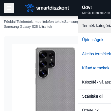
Üdv!
Kérjük, jelentkezz be.
Főoldal
Telefontok, mobiltelefon tokok
Samsung tokok
Termék kategóri
Samsung Galaxy S25 Ultra tok
Újdonságok
-22%
Akciós termékek
Kifutó termékek
Készülék válasz
Szállítási díj
Üzleteink