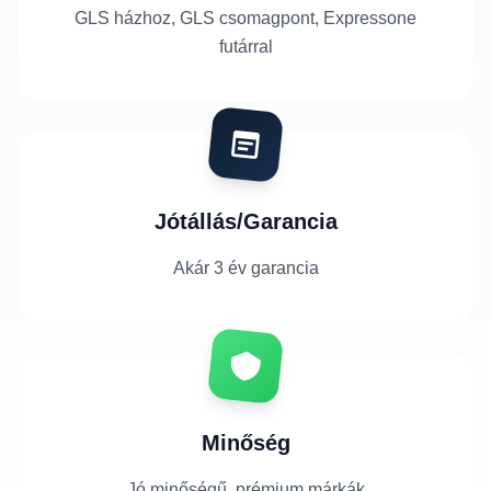
GLS házhoz, GLS csomagpont, Expressone
futárral
Jótállás/Garancia
Akár 3 év garancia
Minőség
Jó minőségű, prémium márkák