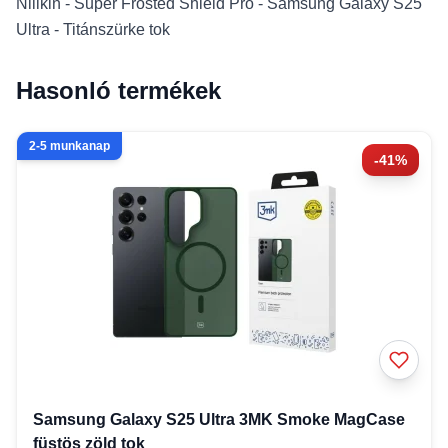
Nillkin - Super Frosted Shield Pro - Samsung Galaxy S25
Ultra - Titánszürke tok
Hasonló termékek
2-5 munkanap
-41%
Samsung Galaxy S25 Ultra 3MK Smoke MagCase
füstös zöld tok