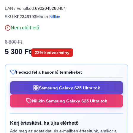
EAN / Vonalkód:
6902048288454
SKU:
KF2346193
Márka:
Nillkin
Nem elérhető
6 800 Ft
5 300 Ft
22% kedvezmény
Fedezd fel a hasonló termékeket
Samsung Galaxy S25 Ultra tok
Nillkin Samsung Galaxy S25 Ultra tok
Kérj értesítést, ha újra elérhető
Add meg az adataidat, és e-mailben értesítünk, amikor a