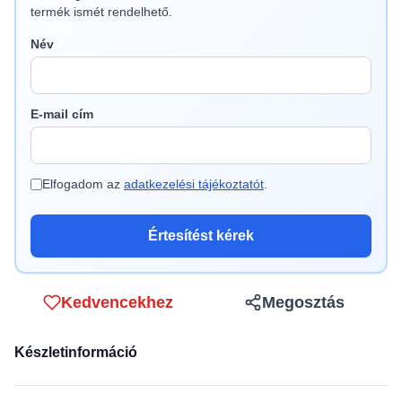
termék ismét rendelhető.
Név
E-mail cím
Elfogadom az
adatkezelési tájékoztatót
.
Értesítést kérek
Kedvencekhez
Megosztás
Készletinformáció