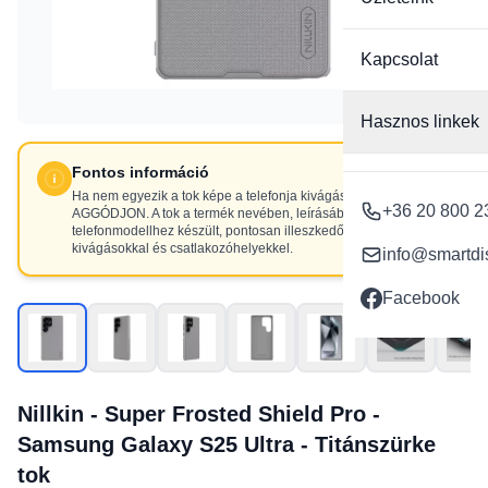
Kapcsolat
Hasznos linkek
Fontos információ
Ha nem egyezik a tok képe a telefonja kivágásaival, NE
+36 20 800 2
AGGÓDJON. A tok a termék nevében, leírásában szereplő
telefonmodellhez készült, pontosan illeszkedő
kivágásokkal és csatlakozóhelyekkel.
info@smartdi
Facebook
Nillkin - Super Frosted Shield Pro -
Samsung Galaxy S25 Ultra - Titánszürke
tok