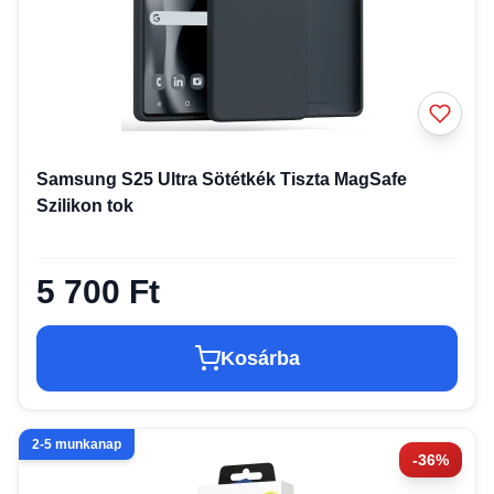
Samsung S25 Ultra Sötétkék Tiszta MagSafe
Szilikon tok
5 700 Ft
Kosárba
2-5 munkanap
-36%