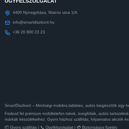
ÜGYFÉLSZOLGÁLAT
4400 Nyíregyháza, Matróz utca 1/A
info@smartdiszkont.hu
+36 20 800 23 23
SmartDiszkont – Minőségi mobilos,tabletes, autós kiegészítők egy h
Fedezd fel prémium mobiltelefon tokok, üvegfóliák, autós tartozék
márkák készülékeihez. Gyors házhoz szállítás, folyamatos akciók és
📦 Gyors szállítás | 📞 Ügyfélszolgálat | 💳 Biztonságos fizetés