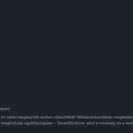
elyen!
ok és tablet kiegészítők széles választékát! Webáruházunkban megtalá
 megbízható ügyfélszolgálat – SmartDiszkont, ahol a minőség és a kedv