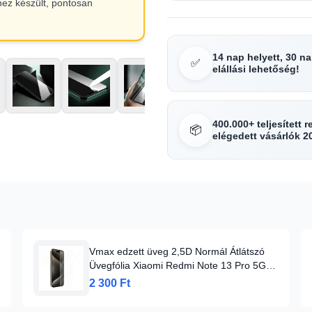
hez készült, pontosan
14 nap helyett, 30 n
✅
elállási lehetőség!
400.000+ teljesített 
📦
elégedett vásárlók 2
Vmax edzett üveg 2,5D Normál Átlátszó
Üvegfólia Xiaomi Redmi Note 13 Pro 5G-
hez, Üvegfólia
2 300 Ft