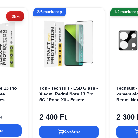
2-5 munkanap
1-2 munkana
-28%
e 13 Pro
Tok - Techsuit - ESD Glass -
Techsuit -
ete
Xiaomi Redmi Note 13 Pro
kameravéd
jes
5G / Poco X6 - Fekete
Redmi Not
ragasztású
üvegfólia
Fekete üv
2 400 Ft
2 300 
t
ba
Kosárba