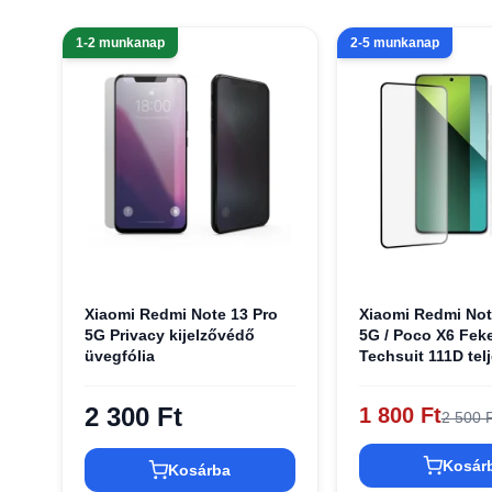
1-2 munkanap
2-5 munkanap
Xiaomi Redmi Note 13 Pro
Xiaomi Redmi Not
5G Privacy kijelzővédő
5G / Poco X6 Fek
üvegfólia
Techsuit 111D tel
borítású / teljes 
üvegfólia
2 300 Ft
1 800 Ft
2 500 F
Kosár
Kosárba