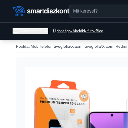
Összes termék
Újdonságok
Akciók
Kifutók
Blog
Főoldal
Mobiltelefon üvegfólia
Xiaomi üvegfólia
Xiaomi Redmi 