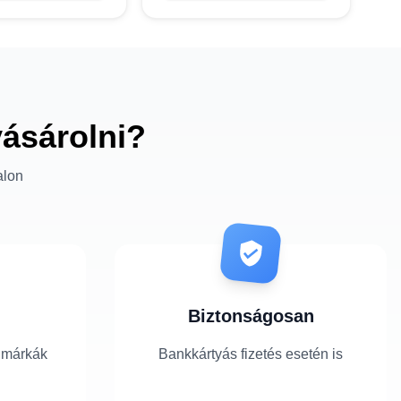
vásárolni?
alon
Biztonságosan
 márkák
Bankkártyás fizetés esetén is