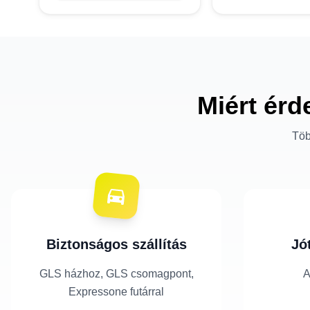
Miért érd
Töb
Biztonságos szállítás
Jó
GLS házhoz, GLS csomagpont,
A
Expressone futárral