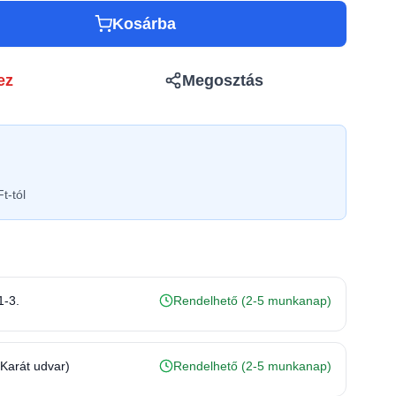
Kosárba
ez
Megosztás
t-tól
1-3.
Rendelhető (2-5 munkanap)
(Karát udvar)
Rendelhető (2-5 munkanap)