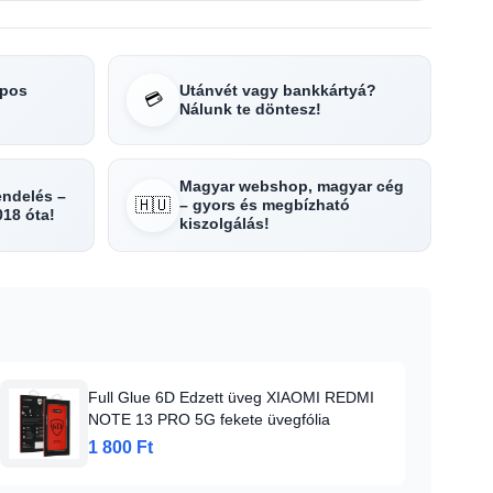
apos
Utánvét vagy bankkártyá?
💳
Nálunk te döntesz!
Magyar webshop, magyar cég
rendelés –
🇭🇺
– gyors és megbízható
018 óta!
kiszolgálás!
Full Glue 6D Edzett üveg XIAOMI REDMI
NOTE 13 PRO 5G fekete üvegfólia
1 800 Ft