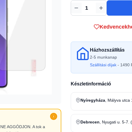
Mennyiség
Kedvencekh
Házhozszállítás
2-5 munkanap
Szállítási díjak
- 1490 F
Készletinformáció
Nyíregyháza
, Mályva utca 
Debrecen
, Nyugati u. 5-7. 
l, NE AGGÓDJON. A tok a