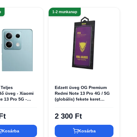
p
1-2 munkanap
 Teljes
Edzett üveg OG Premium
ő üveg - Xiaomi
Redmi Note 13 Pro 4G / 5G
e 13 Pro 5G -
(globális) fekete keret
egfólia
üvegfólia
Ft
2 300 Ft
Kosárba
Kosárba