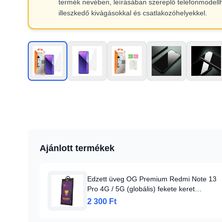
termék nevében, leírásában szereplő telefonmodell
illeszkedő kivágásokkal és csatlakozóhelyekkel.
Ajánlott termékek
Edzett üveg OG Premium Redmi Note 13
Pro 4G / 5G (globális) fekete keret
üvegfólia
2 300 Ft