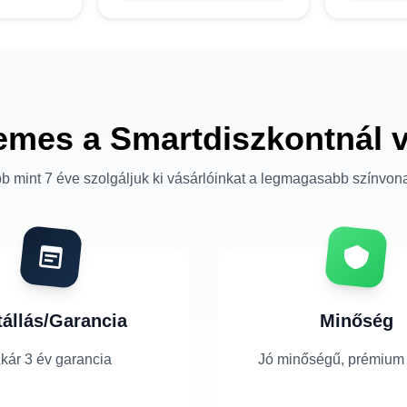
emes a Smartdiszkontnál 
b mint 7 éve szolgáljuk ki vásárlóinkat a legmagasabb színvon
tállás/Garancia
Minőség
kár 3 év garancia
Jó minőségű, prémium