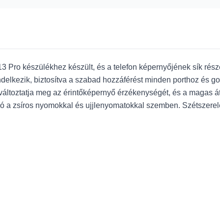
Pro készülékhez készült, és a telefon képernyőjének sík részét 
ndelkezik, biztosítva a szabad hozzáférést minden porthoz és g
áltoztatja meg az érintőképernyő érzékenységét, és a magas á
ló a zsíros nyomokkal és ujjlenyomatokkal szemben. Szétszere