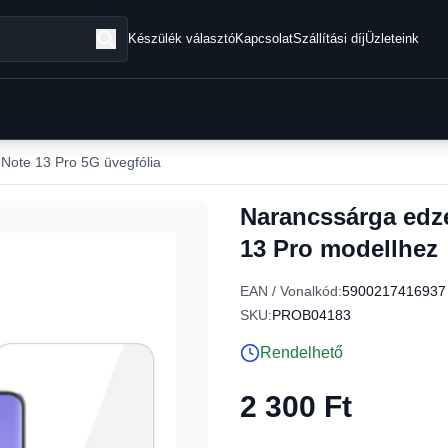
Készülék választó
Kapcsolat
Szállítási díj
Üzleteink
Note 13 Pro 5G üvegfólia
Narancssárga edze
13 Pro modellhez
EAN / Vonalkód:
5900217416937
SKU:
PROB04183
Rendelhető
2 300 Ft