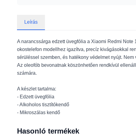
Leírás
A narancssárga edzett üvegfólia a Xiaomi Redmi Note 13 
okostelefon modellhez igazítva, precíz kivágásokkal re
sérüléssel szemben, és hatékony védelmet nyújt. Nem v
Az oleofób bevonatnak köszönhetően rendkívül ellenál
számára.
A készlet tartalma:
- Edzett üvegfólia
- Alkoholos tisztítókendő
- Mikroszálas kendő
Hasonló termékek