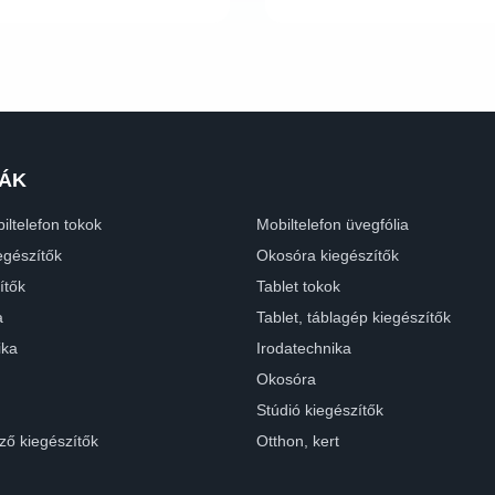
ÁK
iltelefon tokok
Mobiltelefon üvegfólia
egészítők
Okosóra kiegészítők
ítők
Tablet tokok
a
Tablet, táblagép kiegészítők
ika
Irodatechnika
Okosóra
Stúdió kiegészítők
ző kiegészítők
Otthon, kert