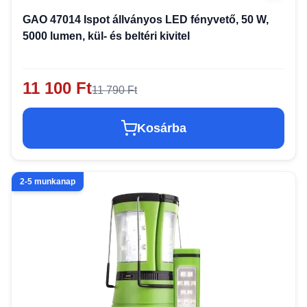
GAO 47014 Ispot állványos LED fényvető, 50 W,
5000 lumen, kül- és beltéri kivitel
11 100 Ft
11 790 Ft
Kosárba
2-5 munkanap