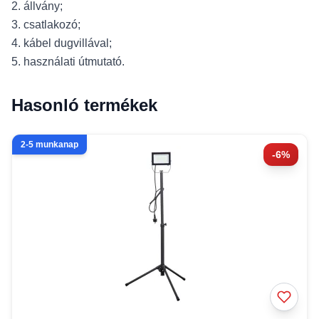
2. állvány;
3. csatlakozó;
4. kábel dugvillával;
5. használati útmutató.
Hasonló termékek
2-5 munkanap
-6%