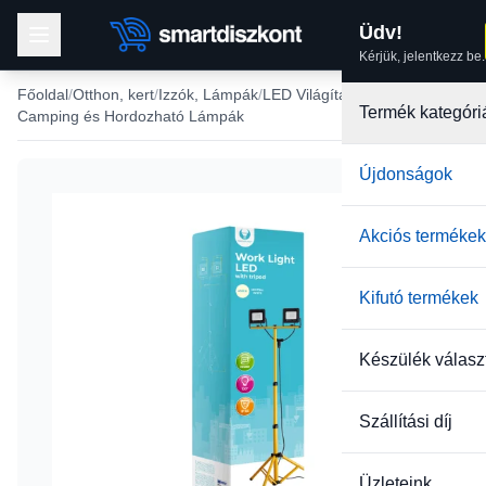
Üdv!
Kérjük, jelentkezz be.
Főoldal
Otthon, kert
Izzók, Lámpák
LED Világítások
Termék kategóri
Camping és Hordozható Lámpák
Újdonságok
Akciós termékek
Kifutó termékek
Készülék válasz
Szállítási díj
Üzleteink