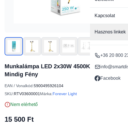
Kapcsolat
Hasznos linkek
+36 20 800 2
Munkalámpa LED 2x30W 4500K állvánnyal
info@smartdi
Mindig Fény
Facebook
EAN / Vonalkód:
5900495926104
SKU:
RTV03600001
Márka:
Forever Light
Nem elérhető
15 500 Ft