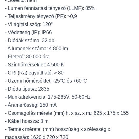
- Sötétítő: nem
- Lumen fenntartási tényező (LLMF): 85%
- Teljesítmény tényező (PF): >0,9
- Világítási szög: 120°
- Védettség (IP): IP66
- Diódák száma: 32 db.
- A lumenek száma: 4 800 lm
- Életerő: 30 000 óra
- Színhőmérséklet: 4 500 K
- CRI (Ra) együttható: > 80
- Üzemi hőmérséklet: -25°C és +60°C
- Dióda típusa: 2835
- Munkafrekvencia: 175-265V, 50-60Hz
- Áramerősség: 150 mA
- Csomagolás mérete (mm) h. x sz. x m.: 625 x 175 x 155
- Kábel hossza: 3 m
- Termék méretei (mm) hosszúság x szélesség x
magasság: 1620 x 720 x 720