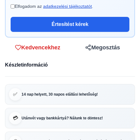
Elfogadom az
adatkezelési tájékoztatót
.
Értesítést kérek
Kedvencekhez
Megosztás
Készletinformáció
✅
14 nap helyett, 30 napos elállási lehetőség!
💳
Utánvét vagy bankkártyá? Nálunk te döntesz!