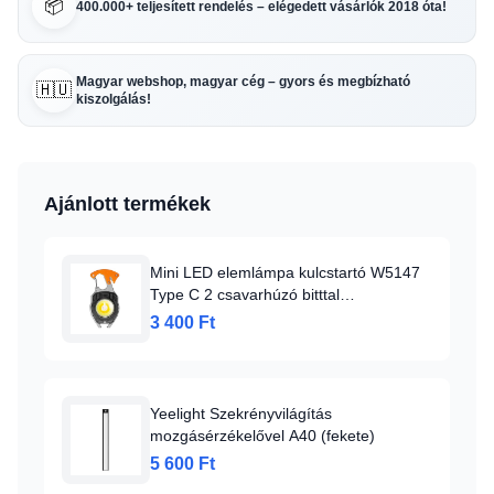
📦
400.000+ teljesített rendelés – elégedett vásárlók 2018 óta!
Magyar webshop, magyar cég – gyors és megbízható
🇭🇺
kiszolgálás!
Ajánlott termékek
Mini LED elemlámpa kulcstartó W5147
Type C 2 csavarhúzó bitttal
narancssárga
3 400 Ft
Yeelight Szekrényvilágítás
mozgásérzékelővel A40 (fekete)
5 600 Ft