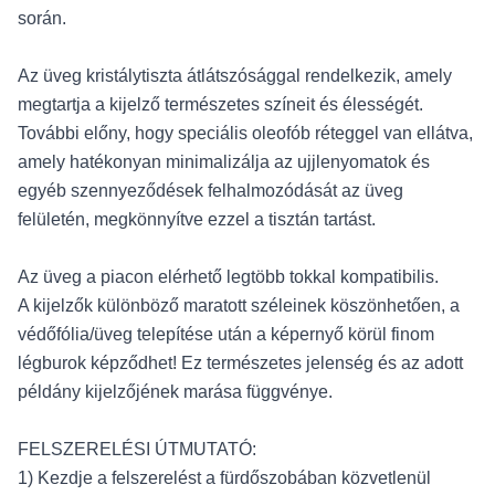
során.
Az üveg kristálytiszta átlátszósággal rendelkezik, amely
megtartja a kijelző természetes színeit és élességét.
További előny, hogy speciális oleofób réteggel van ellátva,
amely hatékonyan minimalizálja az ujjlenyomatok és
egyéb szennyeződések felhalmozódását az üveg
felületén, megkönnyítve ezzel a tisztán tartást.
Az üveg a piacon elérhető legtöbb tokkal kompatibilis.
A kijelzők különböző maratott széleinek köszönhetően, a
védőfólia/üveg telepítése után a képernyő körül finom
légburok képződhet! Ez természetes jelenség és az adott
példány kijelzőjének marása függvénye.
FELSZERELÉSI ÚTMUTATÓ:
1) Kezdje a felszerelést a fürdőszobában közvetlenül