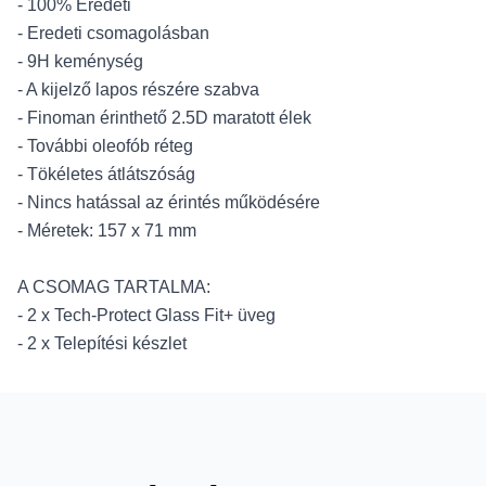
- 100% Eredeti
- Eredeti csomagolásban
- 9H keménység
- A kijelző lapos részére szabva
- Finoman érinthető 2.5D maratott élek
- További oleofób réteg
- Tökéletes átlátszóság
- Nincs hatással az érintés működésére
- Méretek: 157 x 71 mm
A CSOMAG TARTALMA:
- 2 x Tech-Protect Glass Fit+ üveg
- 2 x Telepítési készlet