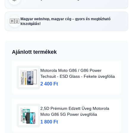
Magyar webshop, magyar cég – gyors és megbízható
🇭🇺
kiszolgálás!
Ajánlott termékek
Motorola Moto G86 / G86 Power
Techsuit - ESD Glass - Fekete üvegfólia
2 400 Ft
2,5D Prémium Edzett Üveg Motorola
Moto G86 5G Power üvegfólia
1 800 Ft