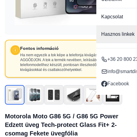
Kapcsolat
Hasznos linkek
Fontos információ
Ha nem egyezik a tok képe a telefonja kivágásaival, NE
+36 20 800 2
AGGÓDJON. A tok a termék nevében, leírásában szereplő
telefonmodellhez készült, pontosan illeszkedő
kivágásokkal és csatlakozóhelyekkel.
info@smartdi
Facebook
Motorola Moto G86 5G / G86 5G Power
Edzett üveg Tech-protect Glass Fit+ 2-
csomag Fekete üvegfólia