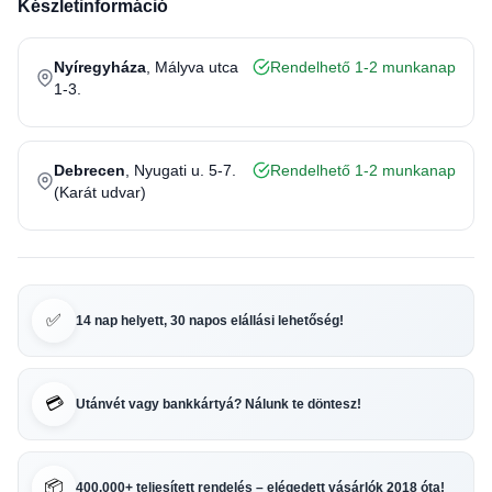
Készletinformáció
Nyíregyháza
, Mályva utca
Rendelhető 1-2 munkanap
1-3.
Debrecen
, Nyugati u. 5-7.
Rendelhető 1-2 munkanap
(Karát udvar)
✅
14 nap helyett, 30 napos elállási lehetőség!
💳
Utánvét vagy bankkártyá? Nálunk te döntesz!
📦
400.000+ teljesített rendelés – elégedett vásárlók 2018 óta!