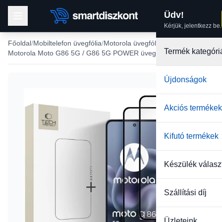
Üdv!
Kérjük, jelentkezz be.
Főoldal
Mobiltelefon üvegfólia
Motorola üvegfólia
Termék kategóri
Motorola Moto G86 5G / G86 5G POWER üvegfólia
Újdonságok
Akciós termékek
Kifutó termékek
Készülék válasz
Szállítási díj
Üzleteink