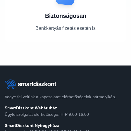
Biztonságosan
Bankkártyás fizetés esetén is
Vegye fel velünk a kapcsolatot elérhetőségeink bármelyikén.
SmartDiszkont Webáruház
Ügyfélszolgálat elérhetősége: H-P 9:00-16:00
SmartDiszkont Nyíregyháza