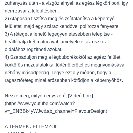
zuhanyzás után - a vízgőz elnyeli az egész légköri port, így
nem zavar a telepítésben.
2) Alaposan tisztítsa meg és zsírtalanítsa a képernyő
felületét, majd egy száraz kendővel polírozza fényesre.
3) A réteget a lehető legegyenletesebben telepítse -
beállíthatja két matricával, amelyekkel az eszköz
oldalához rögzítheti azokat.
4) Szabaduljon meg a légbuborékoktól az egész felület
körkörös mozdulatokkal történő erőteljes megnyomásával
néhány másodpercig. Tegye ezt oly módon, hogy a
ragasztóréteg minél erősebben kötődjön a képernyőhöz.
Nézze meg, milyen egyszerű: [Videó Link]
(https://www.youtube.com/watch?
v=_ENBBk4yWJw&ab_channel=FlavourDesign)
A TERMÉK JELLEMZŐI: