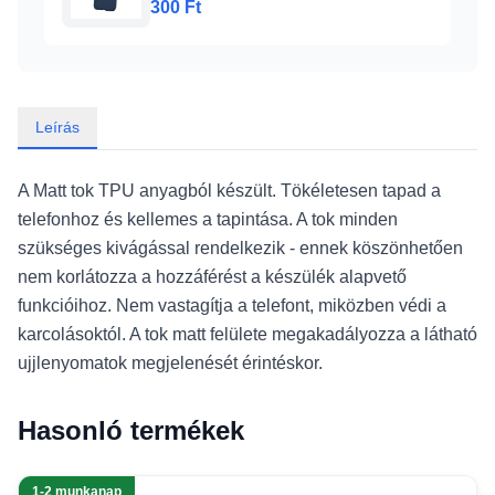
300 Ft
Leírás
A Matt tok TPU anyagból készült. Tökéletesen tapad a
telefonhoz és kellemes a tapintása. A tok minden
szükséges kivágással rendelkezik - ennek köszönhetően
nem korlátozza a hozzáférést a készülék alapvető
funkcióihoz. Nem vastagítja a telefont, miközben védi a
karcolásoktól. A tok matt felülete megakadályozza a látható
ujjlenyomatok megjelenését érintéskor.
Hasonló termékek
1-2 munkanap