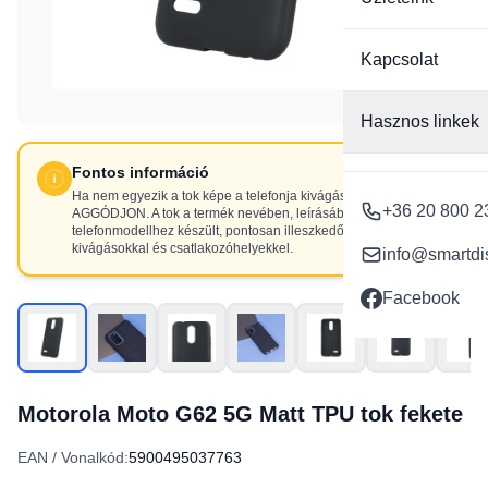
Kapcsolat
Hasznos linkek
Fontos információ
Ha nem egyezik a tok képe a telefonja kivágásaival, NE
+36 20 800 2
AGGÓDJON. A tok a termék nevében, leírásában szereplő
telefonmodellhez készült, pontosan illeszkedő
kivágásokkal és csatlakozóhelyekkel.
info@smartdi
Facebook
Motorola Moto G62 5G Matt TPU tok fekete
EAN / Vonalkód:
5900495037763