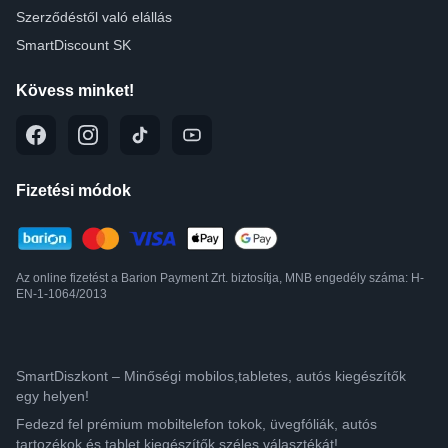
Szerződéstől való elállás
SmartDiscount SK
Kövess minket!
Fizetési módok
Az online fizetést a Barion Payment Zrt. biztosítja, MNB engedély száma: H-
EN-1-1064/2013
SmartDiszkont – Minőségi mobilos,tabletes, autós kiegészítők
egy helyen!
Fedezd fel prémium mobiltelefon tokok, üvegfóliák, autós
tartozékok és tablet kiegészítők széles választékát!