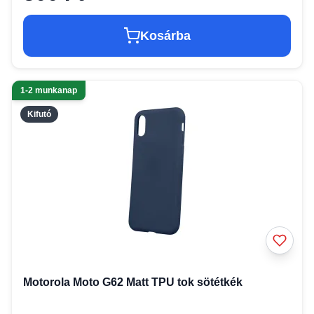
Kosárba
1-2 munkanap
Kifutó
Motorola Moto G62 Matt TPU tok sötétkék