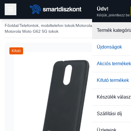
Üdv!
Kérjük, jelentkezz be.
Főoldal
Telefontok, mobiltelefon tokok
Motorola tokok
Termék kategóri
Motorola Moto G62 5G tokok
Újdonságok
Kifutó
Akciós termékek
Kifutó termékek
Készülék válasz
Szállítási díj
Üzleteink