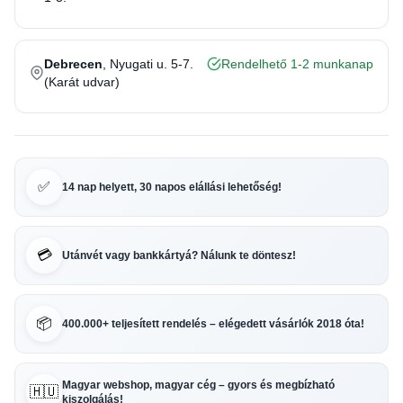
Debrecen
, Nyugati u. 5-7.
Rendelhető 1-2 munkanap
(Karát udvar)
✅
14 nap helyett, 30 napos elállási lehetőség!
💳
Utánvét vagy bankkártyá? Nálunk te döntesz!
📦
400.000+ teljesített rendelés – elégedett vásárlók 2018 óta!
Magyar webshop, magyar cég – gyors és megbízható
🇭🇺
kiszolgálás!