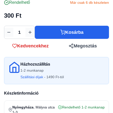
Rendelhető
Már csak 6 db készleten
300 Ft
Kosárba
Mennyiség
Kedvencekhez
Megosztás
Házhozszállítás
1-2 munkanap
Szállítási díjak
- 1490 Ft-tól
Készletinformáció
Nyíregyháza
, Mályva utca
Rendelhető 1-2 munkanap
1-3.