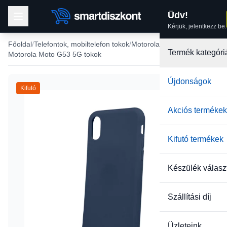
Üdv!
Kérjük, jelentkezz be.
Főoldal
Telefontok, mobiltelefon tokok
Motorola tokok
Termék kategóri
Motorola Moto G53 5G tokok
Újdonságok
Kifutó
Akciós termékek
Kifutó termékek
Készülék válasz
Szállítási díj
Üzleteink