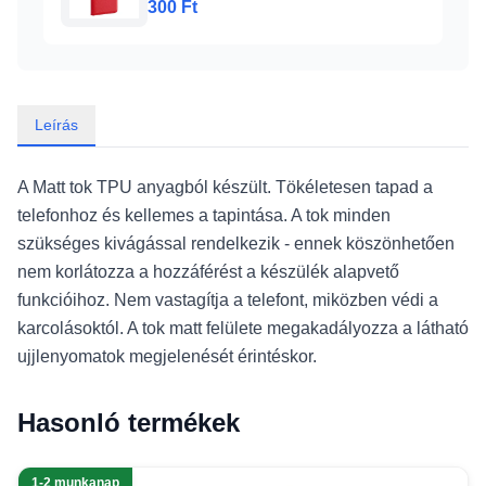
300 Ft
Leírás
A Matt tok TPU anyagból készült. Tökéletesen tapad a
telefonhoz és kellemes a tapintása. A tok minden
szükséges kivágással rendelkezik - ennek köszönhetően
nem korlátozza a hozzáférést a készülék alapvető
funkcióihoz. Nem vastagítja a telefont, miközben védi a
karcolásoktól. A tok matt felülete megakadályozza a látható
ujjlenyomatok megjelenését érintéskor.
Hasonló termékek
1-2 munkanap