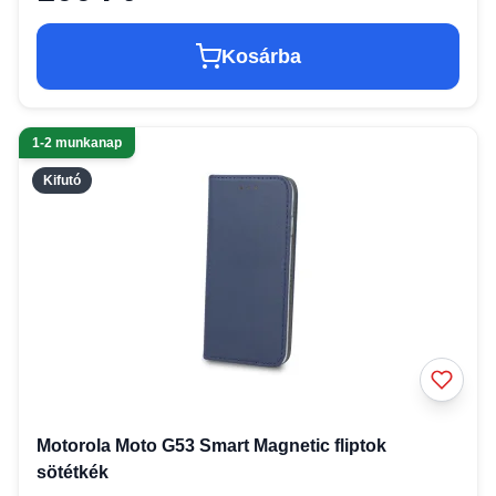
Kosárba
1-2 munkanap
Kifutó
Motorola Moto G53 Smart Magnetic fliptok
sötétkék