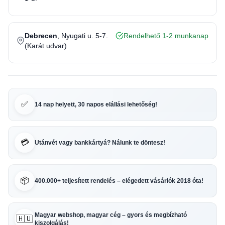
Debrecen
, Nyugati u. 5-7.
Rendelhető 1-2 munkanap
(Karát udvar)
✅
14 nap helyett, 30 napos elállási lehetőség!
💳
Utánvét vagy bankkártyá? Nálunk te döntesz!
📦
400.000+ teljesített rendelés – elégedett vásárlók 2018 óta!
Magyar webshop, magyar cég – gyors és megbízható
🇭🇺
kiszolgálás!