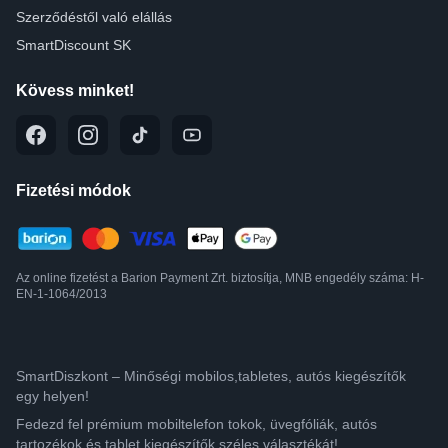
Szerződéstől való elállás
SmartDiscount SK
Kövess minket!
Fizetési módok
Az online fizetést a Barion Payment Zrt. biztosítja, MNB engedély száma: H-
EN-1-1064/2013
SmartDiszkont – Minőségi mobilos,tabletes, autós kiegészítők
egy helyen!
Fedezd fel prémium mobiltelefon tokok, üvegfóliák, autós
tartozékok és tablet kiegészítők széles választékát!