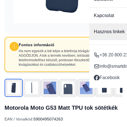
Kapcsolat
Hasznos linkek
Fontos információ
Ha nem egyezik a tok képe a telefonja kivágásaival, NE
+36 20 800 2
AGGÓDJON. A tok a termék nevében, leírásában szereplő
telefonmodellhez készült, pontosan illeszkedő
kivágásokkal és csatlakozóhelyekkel.
info@smartdi
Facebook
Motorola Moto G53 Matt TPU tok sötétkék
EAN / Vonalkód:
5900495074263