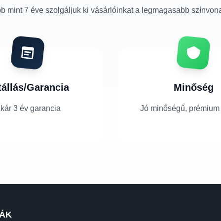
b mint 7 éve szolgáljuk ki vásárlóinkat a legmagasabb színvon
tállás/Garancia
Minőség
kár 3 év garancia
Jó minőségű, prémium
ÁK