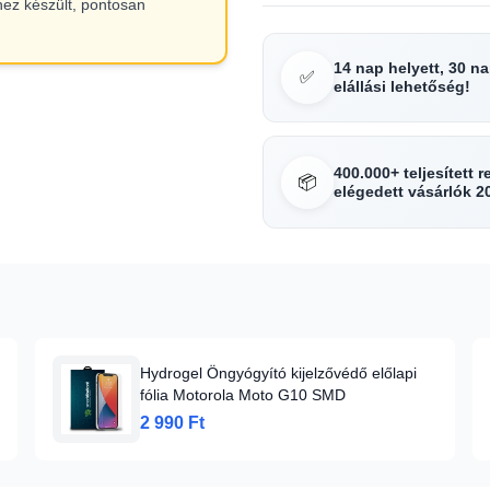
hez készült, pontosan
14 nap helyett, 30 n
✅
elállási lehetőség!
400.000+ teljesített 
📦
elégedett vásárlók 2
Hydrogel Öngyógyító kijelzővédő előlapi
fólia Motorola Moto G10 SMD
2 990 Ft