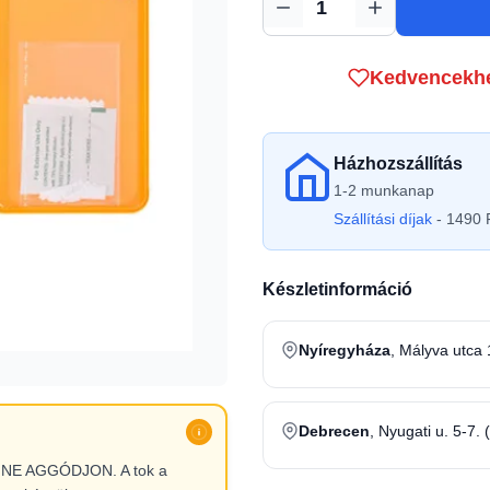
Mennyiség
Kedvencekh
Házhozszállítás
1-2 munkanap
Szállítási díjak
- 1490 F
Készletinformáció
Nyíregyháza
, Mályva utca 
Debrecen
, Nyugati u. 5-7. 
l, NE AGGÓDJON. A tok a