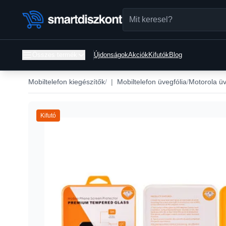
Összes termék
Újdonságok
Akciók
Kifutók
Blog
Mobiltelefon kiegészítők
|
Mobiltelefon üvegfólia
Motorola üv
Kifutó