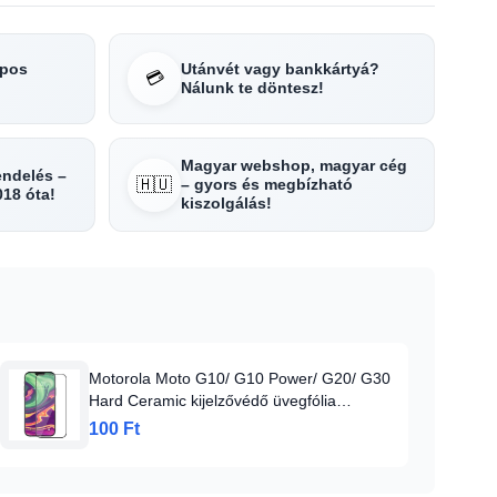
apos
Utánvét vagy bankkártyá?
💳
Nálunk te döntesz!
Magyar webshop, magyar cég
rendelés –
🇭🇺
– gyors és megbízható
018 óta!
kiszolgálás!
Motorola Moto G10/ G10 Power/ G20/ G30
Hard Ceramic kijelzővédő üvegfólia
kerámiával fekete
100 Ft