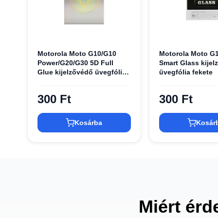
Motorola Moto G10/G10
Motorola Moto G
Power/G20/G30 5D Full
Smart Glass kijel
Glue kijelzővédő üvegfólia
üvegfólia fekete
fekete
300 Ft
300 Ft
Kosárba
Kosár
Miért érd