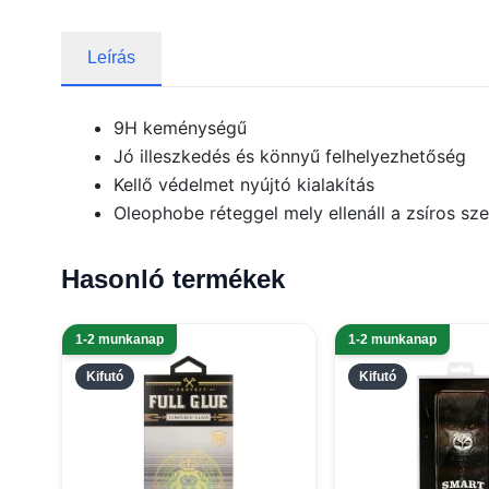
Leírás
9H keménységű
Jó illeszkedés és könnyű felhelyezhetőség
Kellő védelmet nyújtó kialakítás
Oleophobe réteggel mely ellenáll a zsíros s
Hasonló termékek
1-2 munkanap
1-2 munkanap
Kifutó
Kifutó