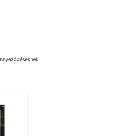
zennyeződéseknek