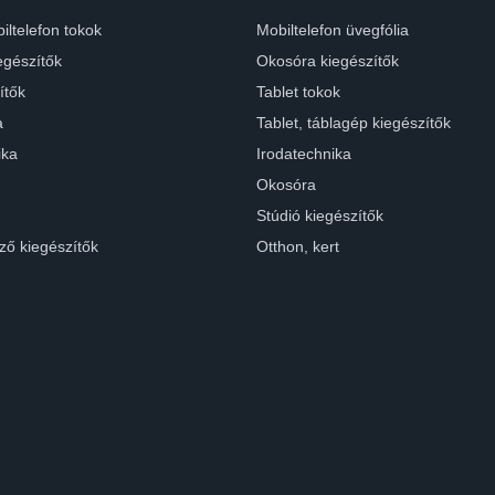
iltelefon tokok
Mobiltelefon üvegfólia
egészítők
Okosóra kiegészítők
ítők
Tablet tokok
a
Tablet, táblagép kiegészítők
ika
Irodatechnika
Okosóra
Stúdió kiegészítők
ző kiegészítők
Otthon, kert