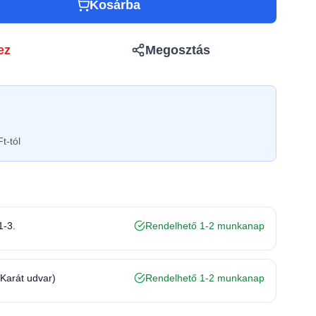
Kosárba
ez
Megosztás
t-tól
1-3.
Rendelhető 1-2 munkanap
(Karát udvar)
Rendelhető 1-2 munkanap