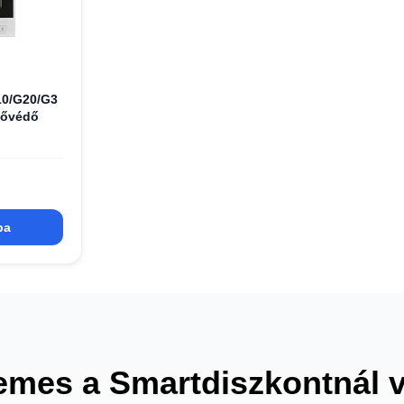
10/G20/G3
zővédő
ba
emes a Smartdiszkontnál 