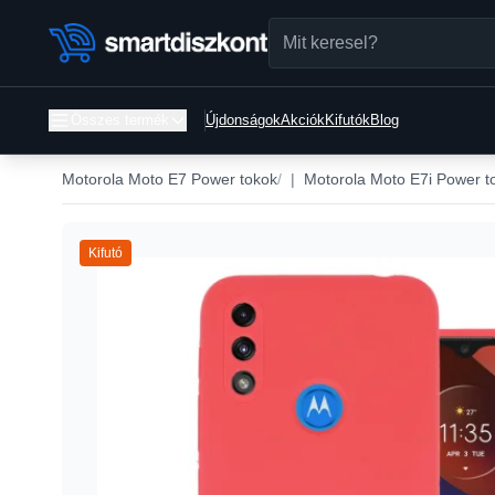
Összes termék
Újdonságok
Akciók
Kifutók
Blog
Motorola Moto E7 Power tokok
|
Motorola Moto E7i Power t
Kifutó