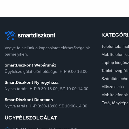
KATEGÓRI
Telefontok, mob
Vegye fel velünk a kapcsolatot elérhetőségeink
bármelyikén.
Mobiltelefon ki
Laptop kiegész
SmartDiszkont Webáruház
Tablet üvegfóli
Ügyfélszolgálat elérhetősége: H-P 9:00-16:00
Számítástechn
SmartDiszkont Nyíregyháza
Műszaki cikk
Nyitva tartás: H-P 9:30-18:00, SZ 10:00-14:00
Mobiltelefonok
SmartDiszkont Debrecen
Fotó, fényképe
Nyitva tartás: H-P 9:30-18:00 SZ 10:00-14:00
ÜGYFÉLSZOLGÁLAT