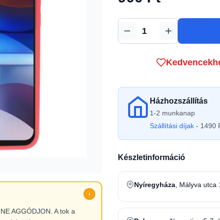
Mennyiség
Kedvencekh
Házhozszállítás
1-2 munkanap
Szállítási díjak
- 1490 F
Készletinformáció
Nyíregyháza
, Mályva utca 
l, NE AGGÓDJON. A tok a