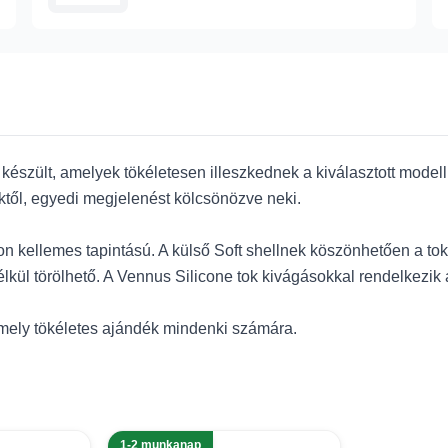
észült, amelyek tökéletesen illeszkednek a kiválasztott model
ktől, egyedi megjelenést kölcsönözve neki.
on kellemes tapintású. A külső Soft shellnek köszönhetően a to
ül törölhető. A Vennus Silicone tok kivágásokkal rendelkezik 
mely tökéletes ajándék mindenki számára.
1-2 munkanap