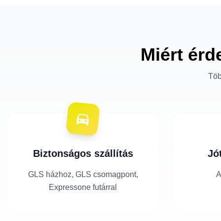
Miért érd
Töb
Biztonságos szállítás
Jó
GLS házhoz, GLS csomagpont,
A
Expressone futárral