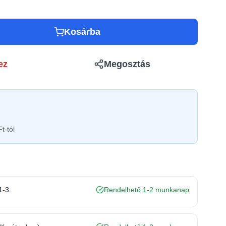
Kosárba
ez
Megosztás
t-tól
1-3.
Rendelhető 1-2 munkanap