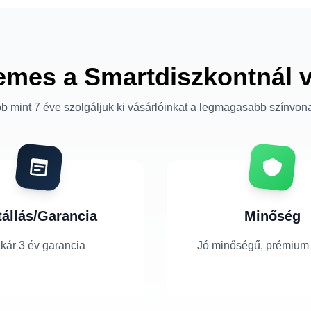
emes a Smartdiszkontnál 
b mint 7 éve szolgáljuk ki vásárlóinkat a legmagasabb színvon
tállás/Garancia
Minőség
kár 3 év garancia
Jó minőségű, prémium