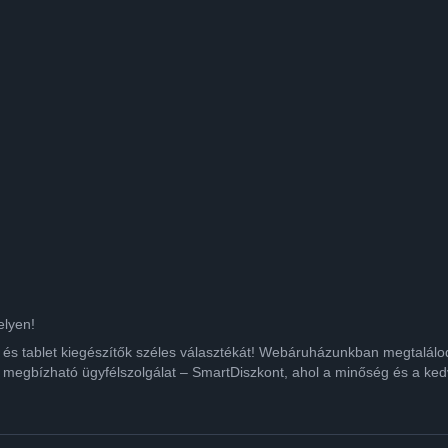
elyen!
ok és tablet kiegészítők széles választékát! Webáruházunkban megtalá
 megbízható ügyfélszolgálat – SmartDiszkont, ahol a minőség és a kedv