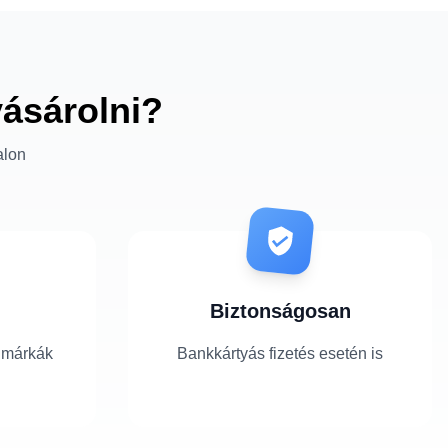
vásárolni?
alon
Biztonságosan
 márkák
Bankkártyás fizetés esetén is