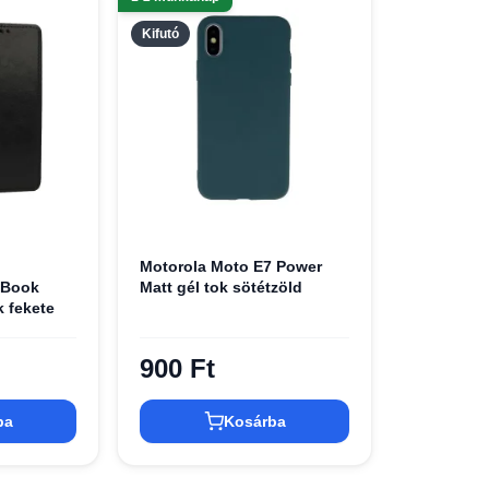
Kifutó
Motorola Moto E7 Power
 Book
Matt gél tok sötétzöld
k fekete
900 Ft
ba
Kosárba