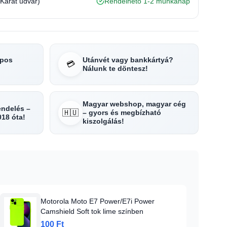
(Karát udvar)
Rendelhető 1-2 munkanap
apos
Utánvét vagy bankkártyá?
💳
Nálunk te döntesz!
Magyar webshop, magyar cég
rendelés –
🇭🇺
– gyors és megbízható
018 óta!
kiszolgálás!
Motorola Moto E7 Power/E7i Power
Camshield Soft tok lime színben
100 Ft