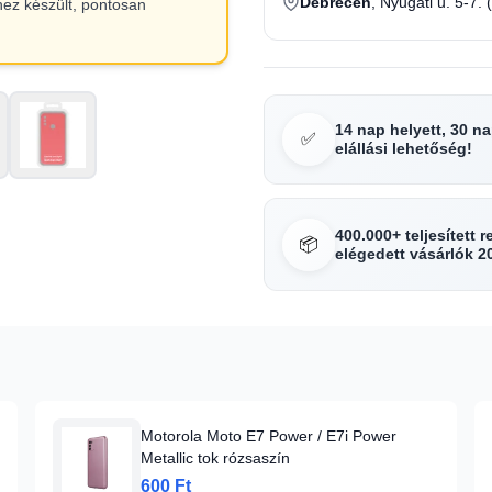
Debrecen
, Nyugati u. 5-7. 
hez készült, pontosan
14 nap helyett, 30 n
✅
elállási lehetőség!
400.000+ teljesített 
📦
elégedett vásárlók 2
Motorola Moto E7 Power / E7i Power
Metallic tok rózsaszín
600 Ft