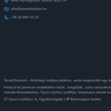
4400 Nyíregyháza, Matróz utca 1/A
info@smartdiszkont.hu
+36 20 800 23 23
SmartDiszkont – Minőségi mobilos,tabletes, autós kiegészítők egy h
Fedezd fel prémium mobiltelefon tokok, üvegfóliák, autós tartozék
márkák készülékeihez. Gyors házhoz szállítás, folyamatos akciók és
📦 Gyors szállítás | 📞 Ügyfélszolgálat | 💳 Biztonságos fizetés