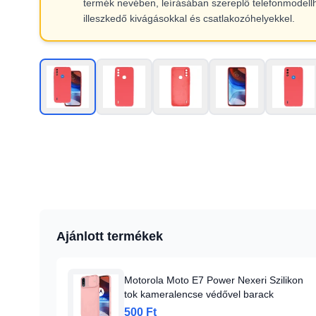
termék nevében, leírásában szereplő telefonmodell
illeszkedő kivágásokkal és csatlakozóhelyekkel.
Ajánlott termékek
Motorola Moto E7 Power Nexeri Szilikon
tok kameralencse védővel barack
500 Ft