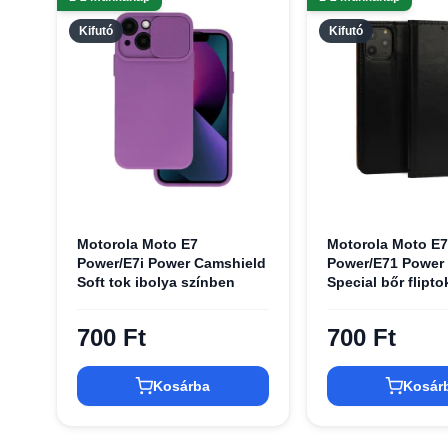
Kifutó
Kifutó
Motorola Moto E7
Motorola Moto E7
Power/E7i Power Camshield
Power/E71 Power
Soft tok ibolya színben
Special bőr flipto
700 Ft
700 Ft
Kosárba
Kosár