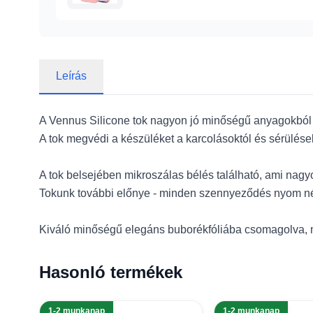
Leírás
A Vennus Silicone tok nagyon jó minőségű anyagokból k
A tok megvédi a készüléket a karcolásoktól és sérülése
A tok belsejében mikroszálas bélés található, ami nagy
Tokunk további előnye - minden szennyeződés nyom nélk
Kiváló minőségű elegáns buborékfóliába csomagolva, 
Hasonló termékek
1-2 munkanap
1-2 munkanap