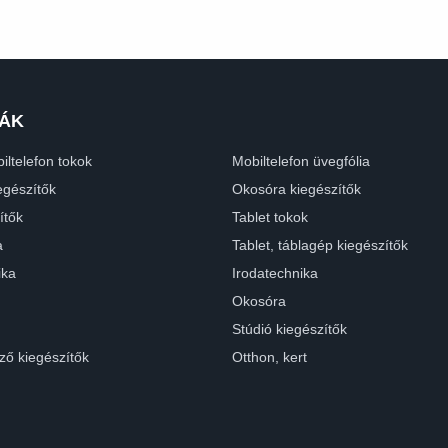
ÁK
iltelefon tokok
Mobiltelefon üvegfólia
egészítők
Okosóra kiegészítők
ítők
Tablet tokok
a
Tablet, táblagép kiegészítők
ika
Irodatechnika
Okosóra
Stúdió kiegészítők
ző kiegészítők
Otthon, kert