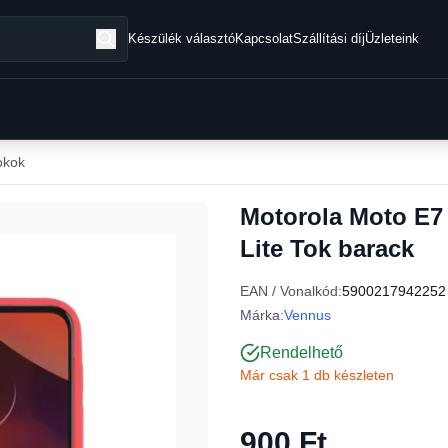
Készülék választó
Kapcsolat
Szállítási díj
Üzleteink
okok
Motorola Moto E7
Lite Tok barack
EAN / Vonalkód:
5900217942252
Márka:
Vennus
Rendelhető
Már csak 1 db készleten
900 Ft